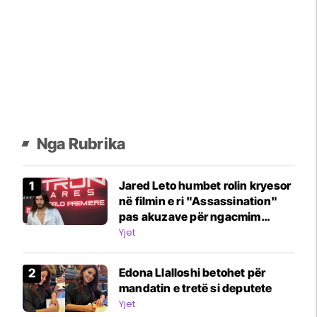
Nga Rubrika
Jared Leto humbet rolin kryesor
në filmin e ri "Assassination"
pas akuzave për ngacmim
seksual
Yjet
Edona Llalloshi betohet për
mandatin e tretë si deputete
Yjet