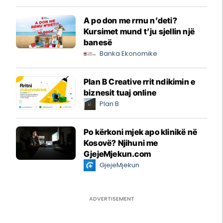
A po don me rrnu n’deti?
Kursimet mund t’ju sjellin një
banesë
Banka Ekonomike
Plan B Creative rrit ndikimin e
biznesit tuaj online
Plan B
Po kërkoni mjek apo klinikë në
Kosovë? Njihuni me
GjejeMjekun.com
GjejeMjekun