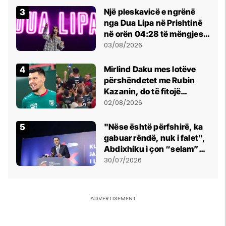
Një pleskavicë e ngrënë
nga Dua Lipa në Prishtinë
në orën 04:28 të mëngjesit
- dhe bota digjitale serbe
03/08/2026
shpall gjendjen e luftës
Mirlind Daku mes lotëve
përshëndetet me Rubin
Kazanin, do të fitojë
miliona te Spartak Moska
02/08/2026
"Nëse është përfshirë, ka
gabuar rëndë, nuk i falet",
Abdixhiku i çon “selam”
Përparim Ramës
30/07/2026