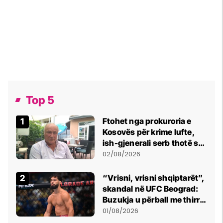
Top 5
Ftohet nga prokuroria e
Kosovës për krime lufte,
ish-gjenerali serb thotë se
dikush e tradhtoi në
02/08/2026
Beograd
“Vrisni, vrisni shqiptarët”,
skandal në UFC Beograd:
Buzukja u përball me thirrje
anti-shqiptare nga
01/08/2026
tribunat