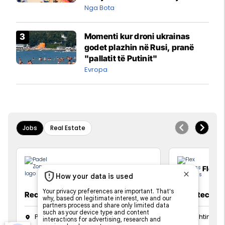
pazakontë
Nga Bota
Momenti kur droni ukrainas
godet plazhin në Rusi, pranë
"pallatit të Putinit"
Evropa
Jobs
Real Estate
Padel Zone
Flex B
Recepsionist/e
Architect
Prishtine
Prishtinë