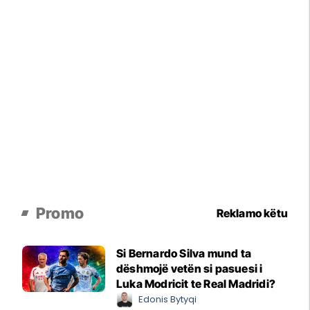
Promo
Reklamo këtu
Si Bernardo Silva mund ta
dëshmojë vetën si pasuesi i
Luka Modricit te Real Madridi?
Edonis Bytyqi