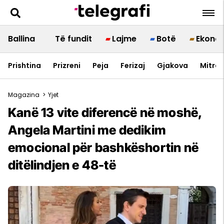
Ballina
Të fundit
Lajme
Botë
Ekono
Prishtina
Prizreni
Peja
Ferizaj
Gjakova
Mitrov
Magazina
>
Yjet
Kanë 13 vite diferencë në moshë,
Angela Martini me dedikim
emocional për bashkëshortin në
ditëlindjen e 48-të