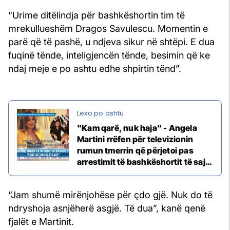
“Urime ditëlindja për bashkëshortin tim të
mrekullueshëm Dragos Savulescu. Momentin e
parë që të pashë, u ndjeva sikur në shtëpi. E dua
fuqinë tënde, inteligjencën tënde, besimin që ke
ndaj meje e po ashtu edhe shpirtin tënd”.
"Kam qarë, nuk haja" - Angela
Martini rrëfen për televizionin
rumun tmerrin që përjetoi pas
arrestimit të bashkëshortit të saj
në Greqi
“Jam shumë mirënjohëse për çdo gjë. Nuk do të
ndryshoja asnjëherë asgjë. Të dua”, kanë qenë
fjalët e Martinit.