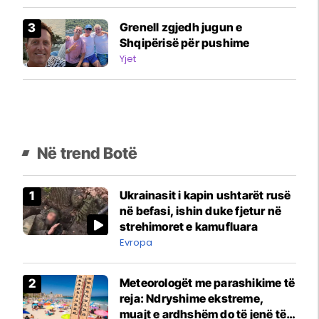
Grenell zgjedh jugun e
Shqipërisë për pushime
Yjet
Në trend Botë
Ukrainasit i kapin ushtarët rusë
në befasi, ishin duke fjetur në
strehimoret e kamufluara
Evropa
Meteorologët me parashikime të
reja: Ndryshime ekstreme,
muajt e ardhshëm do të jenë të