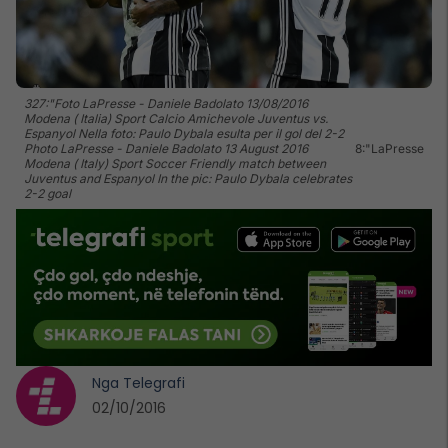
327:"Foto LaPresse - Daniele Badolato 13/08/2016
Modena ( Italia) Sport Calcio Amichevole Juventus vs.
Espanyol Nella foto: Paulo Dybala esulta per il gol del 2-2
Photo LaPresse - Daniele Badolato 13 August 2016
8:"LaPresse
Modena ( Italy) Sport Soccer Friendly match between
Juventus and Espanyol In the pic: Paulo Dybala celebrates
2-2 goal
Nga
Telegrafi
02/10/2016