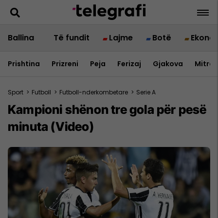
Ballina
Të fundit
Lajme
Botë
Ekono
Prishtina
Prizreni
Peja
Ferizaj
Gjakova
Mitrov
Sport
>
Futboll
>
Futboll-nderkombetare
>
Serie A
Kampioni shënon tre gola për pesë
minuta (Video)