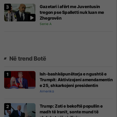
Gazetari i afërt me Juventusin
tregon pse Spalletti nuk luan me
Zhegrovën
Serie A
Në trend Botë
Ish-bashkëpunëtorja e ngushtë e
Trumpit: Aktivizojeni amendamentin
e 25, shkarkojeni presidentin
Amerika
Trump: Zoti e bekoftë popullin e
madh të Iranit, sonte mund të