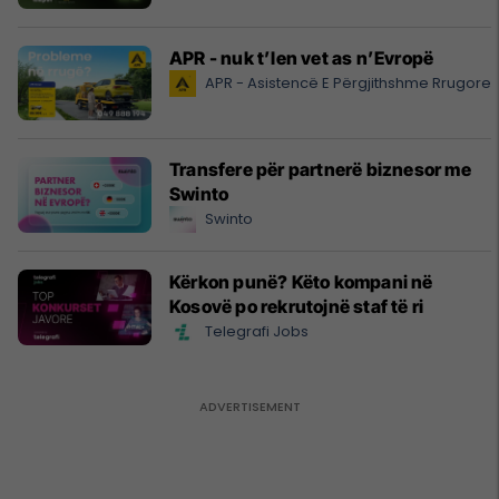
APR - nuk t’len vet as n’Evropë
APR - Asistencë E Përgjithshme Rrugore
Transfere për partnerë biznesor me
Swinto
Swinto
Kërkon punë? Këto kompani në
Kosovë po rekrutojnë staf të ri
Telegrafi Jobs