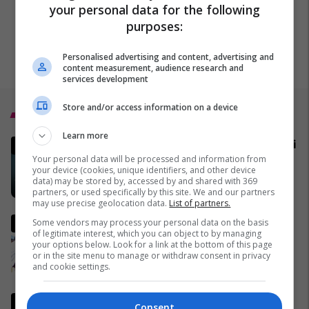
your personal data for the following
purposes:
Personalised advertising and content, advertising and
content measurement, audience research and
services development
Store and/or access information on a device
Top 5
Learn more
MINUTË PAS MINUTE - Bllokimi i
Ngushticës së Hormuzit
Your personal data will be processed and information from
your device (cookies, unique identifiers, and other device
02/04/2026
data) may be stored by, accessed by and shared with 369
partners, or used specifically by this site. We and our partners
may use precise geolocation data.
List of partners.
Pse Fidel Castro gjithmonë
Some vendors may process your personal data on the basis
of legitimate interest, which you can object to by managing
mbante dy orë të markës
your options below. Look for a link at the bottom of this page
Rolex? (Foto)
or in the site menu to manage or withdraw consent in privacy
and cookie settings.
29/11/2016
Ish-zyrtari amerikan, Kent:
Consent