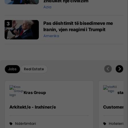
zhduket një civilizim
Azia
Pas dështimit të bisedimeve me
Iranin, vjen reagimi i Trumpit
Amerika
Jobs
Real Estate
Kras Group
staff
Arkitekt/e - Inxhiner/e
Customer S
Ndërtimtari
Hoteleri 