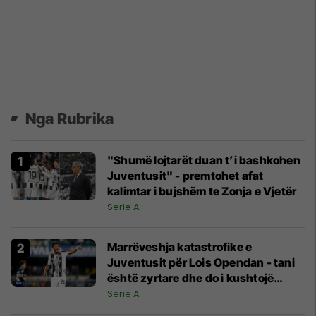
Nga Rubrika
"Shumë lojtarët duan t’i bashkohen
Juventusit" - premtohet afat
kalimtar i bujshëm te Zonja e Vjetër
Serie A
Marrëveshja katastrofike e
Juventusit për Lois Opendan - tani
është zyrtare dhe do i kushtojë
shumë klubit
Serie A