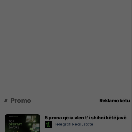
Promo
Reklamo këtu
5 prona që ia vlen t’i shihni këtë javë
Telegrafi Real Estate