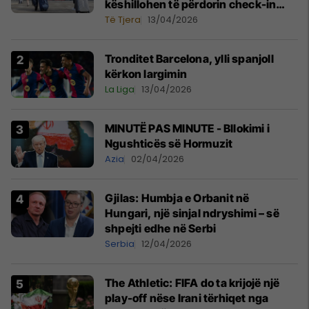
këshillohen të përdorin check-in
online
Të Tjera
13/04/2026
Tronditet Barcelona, ylli spanjoll
kërkon largimin
La Liga
13/04/2026
MINUTË PAS MINUTE - Bllokimi i
Ngushticës së Hormuzit
Azia
02/04/2026
Gjilas: Humbja e Orbanit në
Hungari, një sinjal ndryshimi – së
shpejti edhe në Serbi
Serbia
12/04/2026
The Athletic: FIFA do ta krijojë një
play-off nëse Irani tërhiqet nga