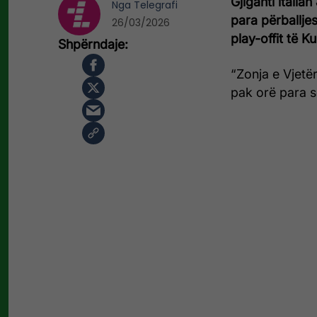
Gjiganti itali
Nga
Telegrafi
para përballje
26/03/2026
play-offit të K
“Zonja e Vjetër
pak orë para s