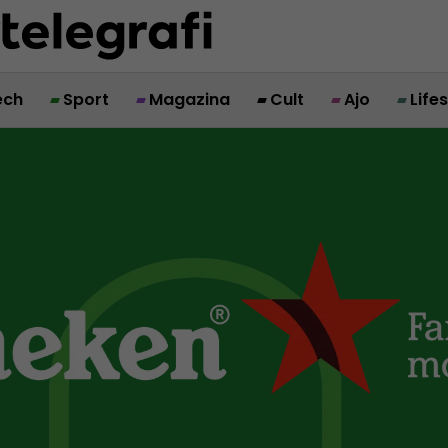
ech
Sport
Magazina
Cult
Ajo
Life