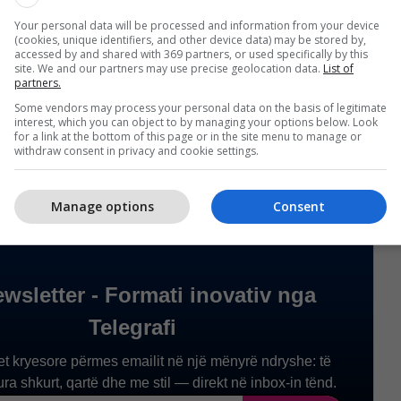
ediat italiane edhe kishte raportime se Zhegrova
Your personal data will be processed and information from your device
tullar në sistemin e Franco Fodas para përballjes
(cookies, unique identifiers, and other device data) may be stored by,
accessed by and shared with 369 partners, or used specifically by this
site. We and our partners may use precise geolocation data.
List of
partners.
rballja mes Sllovakisë do të zhvillohet nga ora
Some vendors may process your personal data on the basis of legitimate
interest, which you can object to by managing your options below. Look
fi
/
for a link at the bottom of this page or in the site menu to manage or
withdraw consent in privacy and cookie settings.
Manage options
Consent