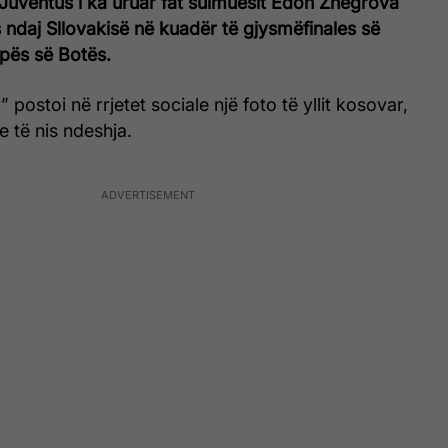
an Juventus i ka uruar fat sulmuesit Edon Zhegrova
s ndaj Sllovakisë në kuadër të gjysmëfinales së
upës së Botës.
” postoi në rrjetet sociale një foto të yllit kosovar,
e të nis ndeshja.