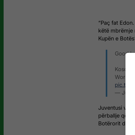
“Paç fat Edon.
këtë mbrëmje në
Kupën e Botës”
Good lu
Kosovo t
World C
pic.twi
— Juven
Juventusi vaz
përballje që K
Botërorit disa