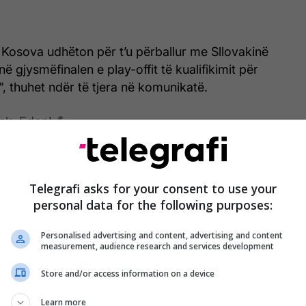
 Kosova udhëton për t’u përballur me Sllovakinë
 gjysmëfinalen e play-offit të kualifikimit për
, thuhet ndër të tjera në komunikatë.
ck, Edon! 💪
ravel to face Slovakia this evening in their 2026
up Qualification semi-final 🇸🇰🆚🇽🇰
Telegrafi asks for your consent to use your
tter.com/E9CluJnueW
personal data for the following purposes:
tusFC 🇬🇧🇺🇸 (@juventusfcen)
March 26, 2026
Personalised advertising and content, advertising and content
hdimisht ka mbështetur Zhegrovën në secilën
measurement, audience research and services development
osova e ka zhvilluar edhe në kualifikueset e
Store and/or access information on a device
 muaj më parë.
Learn more