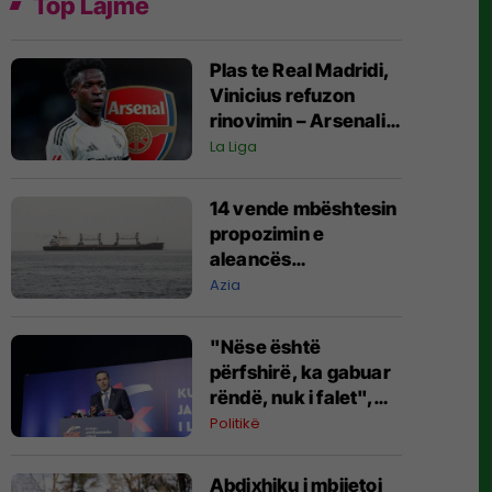
Top Lajme
Plas te Real Madridi,
Vinicius refuzon
rinovimin – Arsenali
gati ofertën 140
La Liga
milionëshe
14 vende mbështesin
propozimin e
aleancës
shumëkombëshe të
Azia
mbrojtjes detare të
udhëhequr nga
"Nëse është
Arabia Saudite
përfshirë, ka gabuar
rëndë, nuk i falet",
Abdixhiku i çon
Politikë
“selam” Përparim
Ramës
Abdixhiku i mbijetoi