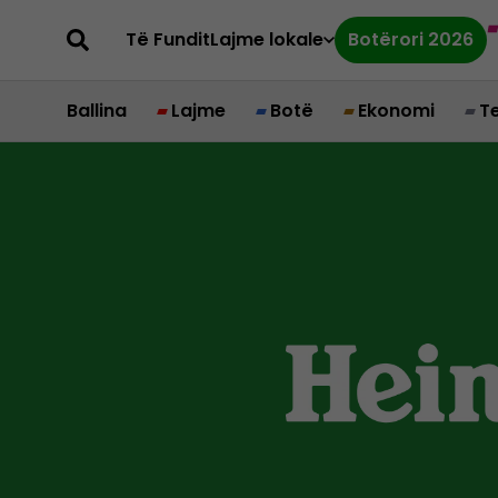
Të Fundit
Lajme lokale
Botërori 2026
Ballina
Lajme
Botë
Ekonomi
T