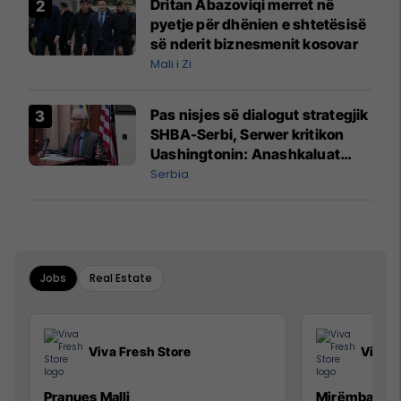
Dritan Abazoviqi merret në
pyetje për dhënien e shtetësisë
së nderit biznesmenit kosovar
Mali i Zi
Pas nisjes së dialogut strategjik
SHBA-Serbi, Serwer kritikon
Uashingtonin: Anashkaluat
Banjskën, sulmin ndaj KFOR-it
Serbia
dhe rrëmbimin e Policëve të
Kosovës
Jobs
Real Estate
Viva Fresh Store
Viva F
Pranues Malli
Mirëmbajtës