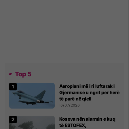
Top 5
Aeroplani më i ri luftarak i
Gjermanisë u ngrit për herë
të parë në qiell
16/07/2026
Kosova nën alarmin e kuq
të ESTOFEX,