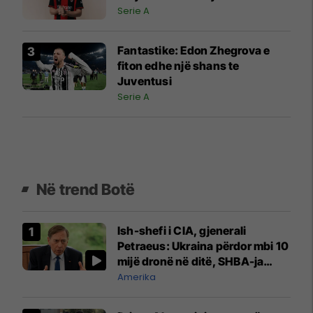
Serie A
Fantastike: Edon Zhegrova e
fiton edhe një shans te
Juventusi
Serie A
Në trend Botë
Ish-shefi i CIA, gjenerali
Petraeus: Ukraina përdor mbi 10
mijë dronë në ditë, SHBA-ja
mbetet shumë prapa në
Amerika
prodhim