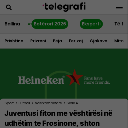
Ballina
Botërori 2026
Eksperti
Të fu
Prishtina
Prizreni
Peja
Ferizaj
Gjakova
Mitrov
Sport
>
Futboll
>
Ndërkombëtare
>
Serie A
Juventusi fiton me vështirësi në
udhëtim te Frosinone, shton