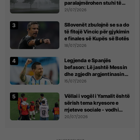
paralajmërohen stuhi të
fuqishme me breshër dhe
21/07/2026
erëra të forta
Sllovenët zbulojnë se sa do
të fitojë Vincic për gjykimin
e finales së Kupës së Botës
18/07/2026
Legjenda e Spanjës
befason: Lë jashtë Messin
dhe zgjedh argjentinasin
më të mirë në botë
15/07/2026
Vëllai i vogël i Yamalit është
sërish tema kryesore e
rrjeteve sociale - vodhi
vëmendjen pas finales së
20/07/2026
Kupës së Botës