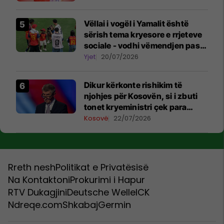
Vëllai i vogël i Yamalit është
sërish tema kryesore e rrjeteve
sociale - vodhi vëmendjen pas
finales së Kupës së Botës
Yjet
20/07/2026
Dikur kërkonte rishikim të
njohjes për Kosovën, si i zbuti
tonet kryeministri çek para
vizitës në Beograd
Kosovë
22/07/2026
Rreth nesh
Politikat e Privatësisë
Na Kontaktoni
Prokurimi i Hapur
RTV Dukagjini
Deutsche Welle
ICK
Ndreqe.com
Shkabaj
Germin