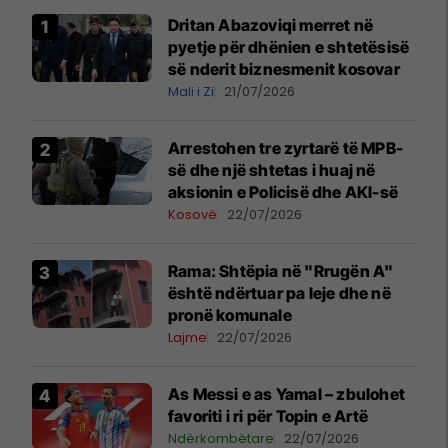
Dritan Abazoviqi merret në
pyetje për dhënien e shtetësisë
së nderit biznesmenit kosovar
Mali i Zi
21/07/2026
Arrestohen tre zyrtarë të MPB-
së dhe një shtetas i huaj në
aksionin e Policisë dhe AKI-së
Kosovë
22/07/2026
Rama: Shtëpia në "Rrugën A"
është ndërtuar pa leje dhe në
pronë komunale
Lajme
22/07/2026
As Messi e as Yamal – zbulohet
favoriti i ri për Topin e Artë
Ndërkombëtare
22/07/2026