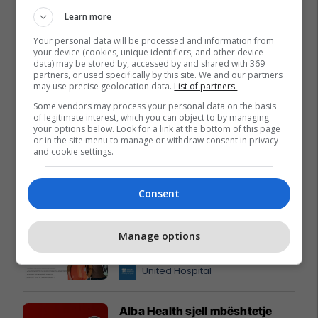
Learn more
Your personal data will be processed and information from
your device (cookies, unique identifiers, and other device
Promo
Reklamo këtu
data) may be stored by, accessed by and shared with 369
partners, or used specifically by this site. We and our partners
may use precise geolocation data.
List of partners.
Oferta e Korrikut në FAFA Sun
Some vendors may process your personal data on the basis
Fafa Resorts
of legitimate interest, which you can object to by managing
your options below. Look for a link at the bottom of this page
or in the site menu to manage or withdraw consent in privacy
and cookie settings.
EXFIS – Katër stinë, një zgjedhje
e sigurt
Consent
EXFIS
Manage options
United Hospital me pako
speciale për diasporën
United Hospital
Alba Health sjell mbështetje