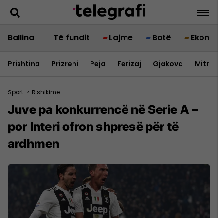
Ballina
Të fundit
Lajme
Botë
Ekono
Prishtina
Prizreni
Peja
Ferizaj
Gjakova
Mitrov
Sport
>
Rishikime
Juve pa konkurrencë në Serie A –
por Interi ofron shpresë për të
ardhmen