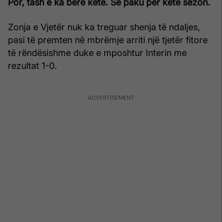
Por, tash e ka bërë këtë. Së paku për këtë sezon.
Zonja e Vjetër nuk ka treguar shenja të ndaljes,
pasi të premten në mbrëmje arriti një tjetër fitore
të rëndësishme duke e mposhtur Interin me
rezultat 1-0.