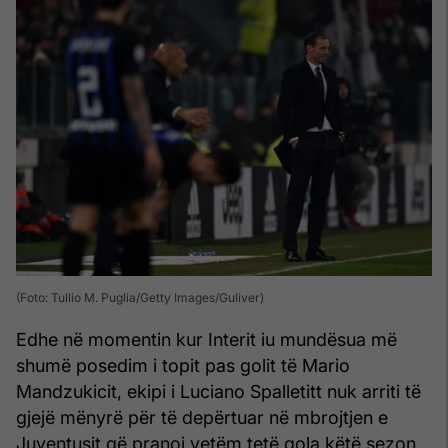
(Foto: Tullio M. Puglia/Getty Images/Guliver)
Edhe në momentin kur Interit iu mundësua më
shumë posedim i topit pas golit të Mario
Mandzukicit, ekipi i Luciano Spalletitt nuk arriti të
gjejë mënyrë për të depërtuar në mbrojtjen e
Juventusit që pranoi vetëm tetë gola këtë sezon