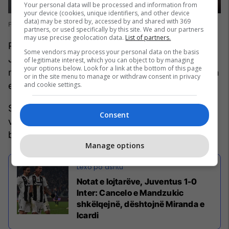
Your personal data will be processed and information from
your device (cookies, unique identifiers, and other device
data) may be stored by, accessed by and shared with 369
Foto: Tullio M. Puglia/Getty Images/Guliver
partners, or used specifically by this site. We and our partners
may use precise geolocation data.
List of partners.
Për më shumë, Interi tash është 14 pikë prapa
Some vendors may process your personal data on the basis
Juventusit në tabelën e Serie A, por Nerazzurët
of legitimate interest, which you can object to by managing
your options below. Look for a link at the bottom of this page
mund të jenë sa do pak komod me performancën
or in the site menu to manage or withdraw consent in privacy
and cookie settings.
e tyre në Allianz Stadium.
Spalletti para ndeshjes tha se gjërat marrin fund
Consent
vetëm kur ndalohet së provuari dhe kur nuk ka
besim në cilësi, e jo kur humbet një ndeshje.
Manage options
Notat e lojtarëve, Juventus 1-0
Inter: Cancelo e Mandzukic
shkëlqejnë, dështojnë Miranda e
Icardi