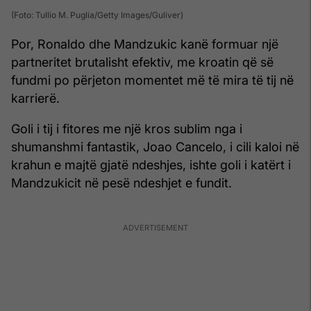
(Foto: Tullio M. Puglia/Getty Images/Guliver)
Por, Ronaldo dhe Mandzukic kanë formuar një
partneritet brutalisht efektiv, me kroatin që së
fundmi po përjeton momentet më të mira të tij në
karrierë.
Goli i tij i fitores me një kros sublim nga i
shumanshmi fantastik, Joao Cancelo, i cili kaloi në
krahun e majtë gjatë ndeshjes, ishte goli i katërt i
Mandzukicit në pesë ndeshjet e fundit.