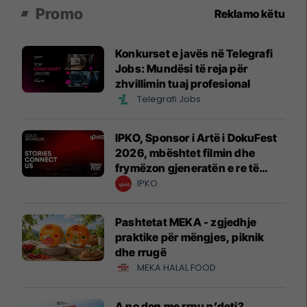
Promo
Reklamo këtu
Konkurset e javës në Telegrafi
Jobs: Mundësi të reja për
zhvillimin tuaj profesional
Telegrafi Jobs
IPKO, Sponsor i Artë i DokuFest
2026, mbështet filmin dhe
frymëzon gjeneratën e re të
krijuesve
IPKO
Pashtetat MEKA - zgjedhje
praktike për mëngjes, piknik
dhe rrugë
MEKA HALAL FOOD
A po don me rrnu n’deti?