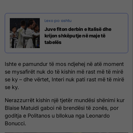
Juve fiton derbin e Italisë dhe
krijon shkëputje në maje të
tabelës
Ishte e pamundur të mos ndjehej në atë moment
se mysafirët nuk do të kishin më rast më të mirë
se ky – dhe vërtet, Interi nuk pati rast më të mirë
se ky.
Nerazzurrët kishin një tjetër mundësi shënimi kur
Blaise Matuidi gaboi në brendësi të zonës, por
goditja e Politanos u bllokua nga Leonardo
Bonucci.