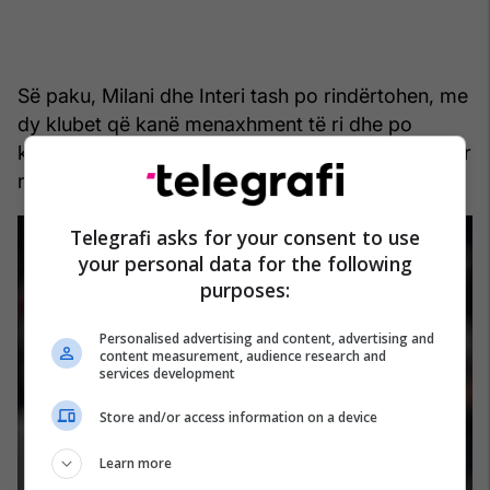
Së paku, Milani dhe Interi tash po rindërtohen, me
dy klubet që kanë menaxhment të ri dhe po
kërkojnë rikthimin e lavdisë në San Siro të humbur
në dekadën e fundit.
Telegrafi asks for your consent to use
your personal data for the following
purposes:
Personalised advertising and content, advertising and
content measurement, audience research and
services development
Store and/or access information on a device
Learn more