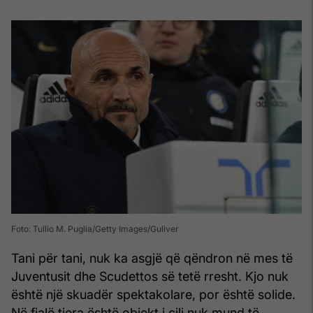
Foto: Tullio M. Puglia/Getty Images/Guliver
Tani për tani, nuk ka asgjë që qëndron në mes të
Juventusit dhe Scudettos së tetë rresht. Kjo nuk
është një skuadër spektakolare, por është solide.
Në fjalë tjera është objekt i cili nuk mund të