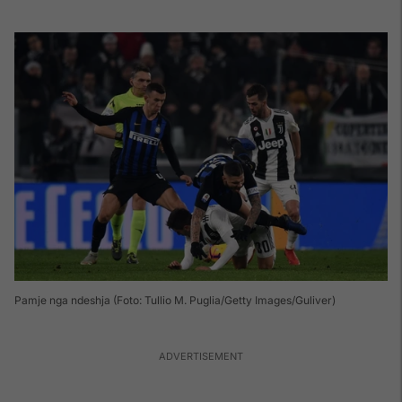
Pamje nga ndeshja (Foto: Tullio M. Puglia/Getty Images/Guliver)