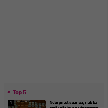
Top 5
Ndërpritet seanca, nuk ka
emër për kryeparlamentar -