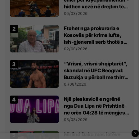
hidhen vezë në drejtim të
Kurtit
06/08/2026
Ftohet nga prokuroria e
Kosovës për krime lufte,
ish-gjenerali serb thotë se
dikush e tradhtoi në
02/08/2026
Beograd
“Vrisni, vrisni shqiptarët”,
skandal në UFC Beograd:
Buzukja u përball me thirrje
anti-shqiptare nga
01/08/2026
tribunat
Një pleskavicë e ngrënë
nga Dua Lipa në Prishtinë
në orën 04:28 të mëngjesit
- dhe bota digjitale serbe
03/08/2026
shpall gjendjen e luftës
×
Mirlind Daku mes lotëve