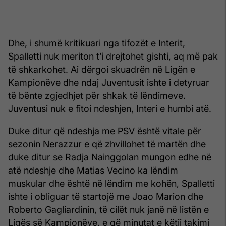
Dhe, i shumë kritikuari nga tifozët e Interit,
Spalletti nuk meriton t’i drejtohet gishti, aq më pak
të shkarkohet. Ai dërgoi skuadrën në Ligën e
Kampionëve dhe ndaj Juventusit ishte i detyruar
të bënte zgjedhjet për shkak të lëndimeve.
Juventusi nuk e fitoi ndeshjen, Interi e humbi atë.
Duke ditur që ndeshja me PSV është vitale për
sezonin Nerazzur e që zhvillohet të martën dhe
duke ditur se Radja Nainggolan mungon edhe në
atë ndeshje dhe Matias Vecino ka lëndim
muskular dhe është në lëndim me kohën, Spalletti
ishte i obliguar të startojë me Joao Marion dhe
Roberto Gagliardinin, të cilët nuk janë në listën e
Ligës së Kampionëve, e që minutat e këtij takimi