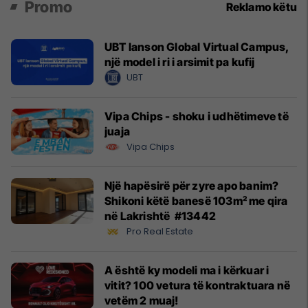
Promo
Reklamo këtu
UBT lanson Global Virtual Campus,
një model i ri i arsimit pa kufij
UBT
Vipa Chips - shoku i udhëtimeve të
juaja
Vipa Chips
Një hapësirë për zyre apo banim?
Shikoni këtë banesë 103m² me qira
në Lakrishtë #13442
Pro Real Estate
A është ky modeli ma i kërkuar i
vitit? 100 vetura të kontraktuara në
vetëm 2 muaj!