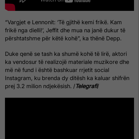
“Vargjet e Lennonit: ‘Të gjithë kemi frikë. Kam
frikë nga dielli!’, Jeffit dhe mua na janë dukur të
përshtatshme për këtë kohë”, ka thënë Depp.
Duke qenë se tash ka shumë kohë të lirë, aktori
ka vendosur të realizojë materiale muzikore dhe
më në fund i është bashkuar rrjetit social
Instagram, ku brenda dy ditësh ka kaluar shifrën
prej 3.2 milion ndjekësish. /
Telegrafi
/