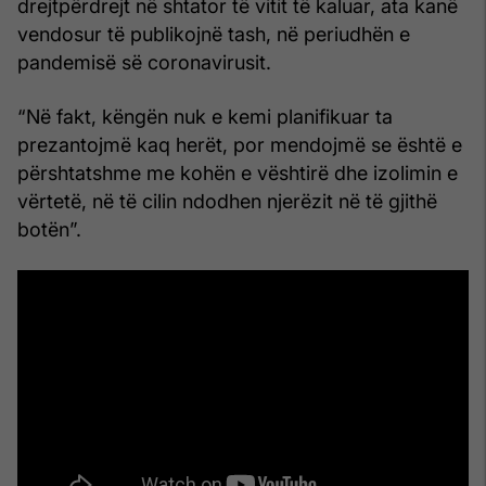
drejtpërdrejt në shtator të vitit të kaluar, ata kanë
vendosur të publikojnë tash, në periudhën e
pandemisë së coronavirusit.
“Në fakt, këngën nuk e kemi planifikuar ta
prezantojmë kaq herët, por mendojmë se është e
përshtatshme me kohën e vështirë dhe izolimin e
vërtetë, në të cilin ndodhen njerëzit në të gjithë
botën”.