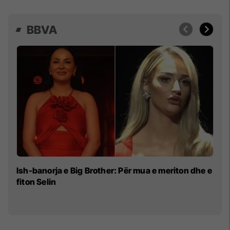
BBVA
Br
Ish-banorja e Big Brother: Për mua e meriton dhe e
M
fiton Selin