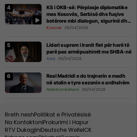
KS i OKB-së: Përplasje diplomatike
mes Kosovës, Serbisë dhe fuqive
botërore mbi dialogun, sigurinë dhe
UNMIK-un
Kosovë
09/04/2026
Lideri suprem i Iranit flet për herë të
parë pas armëpushimit me SHBA-në
Azia
09/04/2026
Real Madridi e do trajnerin e madh
në stolin e tyre sezonin e ardhshëm
Ndërkombëtare
09/04/2026
Rreth nesh
Politikat e Privatësisë
Na Kontaktoni
Prokurimi i Hapur
RTV Dukagjini
Deutsche Welle
ICK