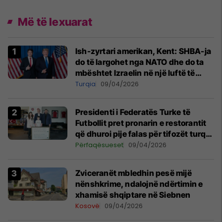
Më të lexuarat
Ish-zyrtari amerikan, Kent: SHBA-ja
do të largohet nga NATO dhe do ta
mbështet Izraelin në një luftë të
mundshme me Turqinë në Siri
Turqia
09/04/2026
Presidenti i Federatës Turke të
Futbollit pret pronarin e restorantit
që dhuroi pije falas për tifozët turq
në Prishtinë
Përfaqësueset
09/04/2026
Zviceranët mbledhin pesë mijë
nënshkrime, ndalojnë ndërtimin e
xhamisë shqiptare në Siebnen
Kosovë
09/04/2026