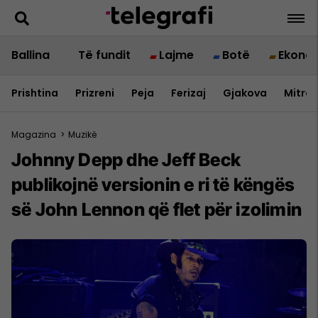
Ballina
Të fundit
Lajme
Botë
Ekono
Prishtina
Prizreni
Peja
Ferizaj
Gjakova
Mitrov
Magazina
>
Muzikë
Johnny Depp dhe Jeff Beck
publikojnë versionin e ri të këngës
së John Lennon që flet për izolimin