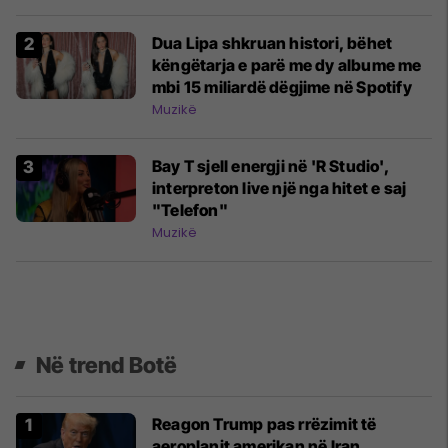
Dua Lipa shkruan histori, bëhet
këngëtarja e parë me dy albume me
mbi 15 miliardë dëgjime në Spotify
Muzikë
Bay T sjell energji në 'R Studio',
interpreton live një nga hitet e saj
"Telefon"
Muzikë
Në trend Botë
Reagon Trump pas rrëzimit të
aeroplanit amerikan në Iran