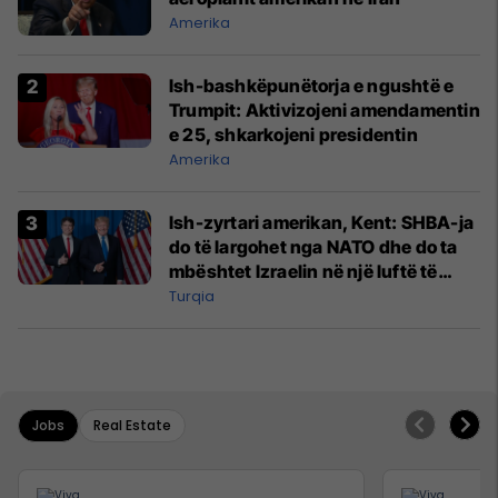
Amerika
Ish-bashkëpunëtorja e ngushtë e
Trumpit: Aktivizojeni amendamentin
e 25, shkarkojeni presidentin
Amerika
Ish-zyrtari amerikan, Kent: SHBA-ja
do të largohet nga NATO dhe do ta
mbështet Izraelin në një luftë të
mundshme me Turqinë në Siri
Turqia
Jobs
Real Estate