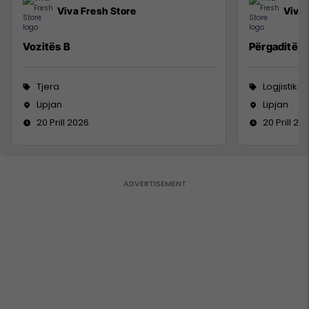
Viva Fresh Store
Viva 
Vozitës B
Përgaditës 
Tjera
Logjistikë
Lipjan
Lipjan
20 Prill 2026
20 Prill 20