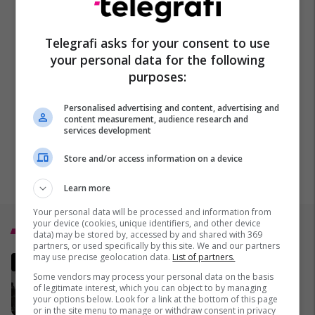
Telegrafi asks for your consent to use
your personal data for the following
purposes:
Personalised advertising and content, advertising and
content measurement, audience research and
services development
Store and/or access information on a device
Learn more
Your personal data will be processed and information from
your device (cookies, unique identifiers, and other device
Top 5
data) may be stored by, accessed by and shared with 369
partners, or used specifically by this site. We and our partners
may use precise geolocation data.
List of partners.
MINUTË PAS MINUTE - A po
funksionon armëpushimi
Some vendors may process your personal data on the basis
of legitimate interest, which you can object to by managing
SHBA-Iran?
your options below. Look for a link at the bottom of this page
02/04/2026
or in the site menu to manage or withdraw consent in privacy