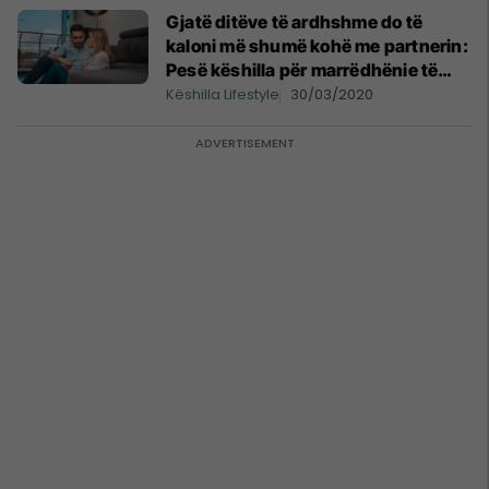
Gjatë ditëve të ardhshme do të
kaloni më shumë kohë me partnerin:
Pesë këshilla për marrëdhënie të
mirë
Këshilla Lifestyle
30/03/2020