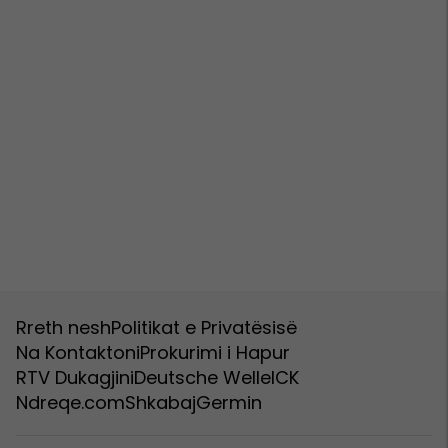
Rreth nesh
Politikat e Privatësisë
Na Kontaktoni
Prokurimi i Hapur
RTV Dukagjini
Deutsche Welle
ICK
Ndreqe.com
Shkabaj
Germin