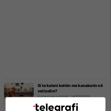
Si ta kaloni kohën me kanakarin në
vetizolim?
Kujdesi për kafshët
24/03/2020
Tematika e Shqipërisë për Bienalen