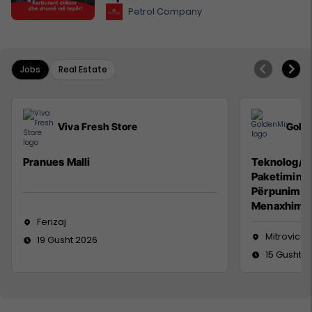
Petrol Company
Jobs
Real Estate
Viva Fresh Store
Gold
Pranues Malli
Teknolog/e 
Paketimin e
Përpunimin 
Menaxhimin 
Ferizaj
Mitrovicë
19 Gusht 2026
15 Gusht 2