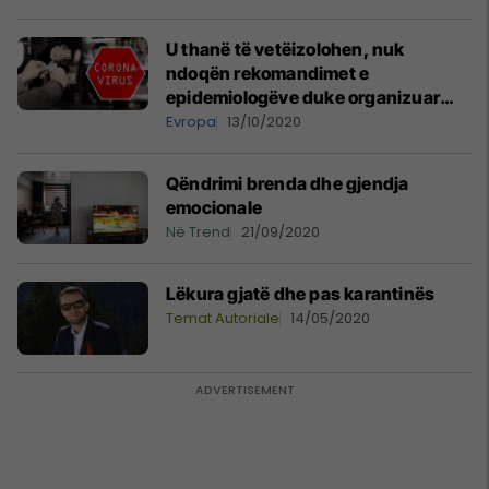
U thanë të vetëizolohen, nuk
ndoqën rekomandimet e
epidemiologëve duke organizuar
aheng – studentët britanikë
Evropa
13/10/2020
dënohen me 30 mijë funte
Qëndrimi brenda dhe gjendja
emocionale
Në Trend
21/09/2020
Lëkura gjatë dhe pas karantinës
Temat Autoriale
14/05/2020