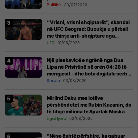
Politikë
30/07/2026
“Vrisni, vrisni shqiptarët”, skandal
në UFC Beograd: Buzukja u përball
me thirrje anti-shqiptare nga
tribunat
UFC
01/08/2026
Një pleskavicë e ngrënë nga Dua
Lipa në Prishtinë në orën 04:28 të
mëngjesit - dhe bota digjitale serbe
shpall gjendjen e luftës
Serbia
03/08/2026
Mirlind Daku mes lotëve
përshëndetet me Rubin Kazanin, do
të fitojë miliona te Spartak Moska
Ligat tjera
02/08/2026
"Nëse është përfshirë, ka gabuar