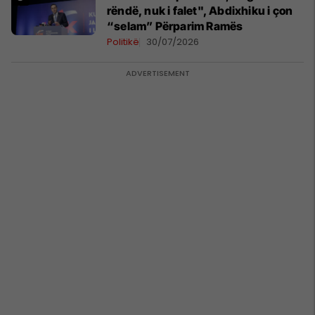
rëndë, nuk i falet", Abdixhiku i çon
“selam” Përparim Ramës
Politikë
30/07/2026