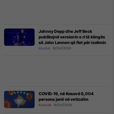
Johnny Depp dhe Jeff Beck
publikojnë versionin e ri të këngës
së John Lennon që flet për izolimin
Muzikë
19/04/2020
COVID-19, në Kosovë ​6,004
persona janë në vetizolim
Kosovë
19/04/2020