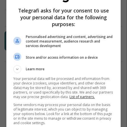
e Arkitekturës në Venecia:
Telegrafi asks for your consent to use
Vetizolimi në shtëpi!
your personal data for the following
Cult+
23/03/2020
purposes:
Mos u dërgoni porosi ish të
Personalised advertising and content, advertising and
dashurve: Përse vetizolimi nuk
content measurement, audience research and
services development
është koha për përtëritje të lidhjeve
Këshilla dhe arsye
20/03/2020
Store and/or access information on a device
Learn more
1
Your personal data will be processed and information from
your device (cookies, unique identifiers, and other device
data) may be stored by, accessed by and shared with 369
partners, or used specifically by this site. We and our partners
may use precise geolocation data.
List of partners.
Some vendors may process your personal data on the basis
of legitimate interest, which you can object to by managing
your options below. Look for a link at the bottom of this page
or in the site menu to manage or withdraw consent in privacy
and cookie settings.