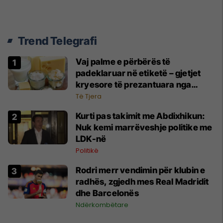
Trend Telegrafi
Vaj palme e përbërës të
padeklaruar në etiketë – gjetjet
kryesore të prezantuara nga
AUV-i pas kontrollit në sektorin e
Të Tjera
qumështit
Kurti pas takimit me Abdixhikun:
Nuk kemi marrëveshje politike me
LDK-në
Politikë
Rodri merr vendimin për klubin e
radhës, zgjedh mes Real Madridit
dhe Barcelonës
Ndërkombëtare