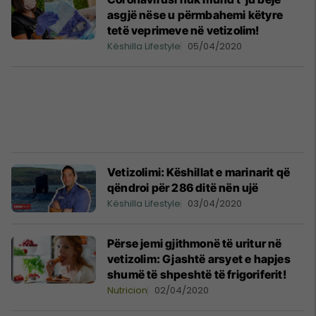
asgjë nëse u përmbahemi këtyre
tetë veprimeve në vetizolim!
Këshilla Lifestyle
05/04/2020
Vetizolimi: Këshillat e marinarit që
qëndroi për 286 ditë nën ujë
Këshilla Lifestyle
03/04/2020
Përse jemi gjithmonë të uritur në
vetizolim: Gjashtë arsyet e hapjes
shumë të shpeshtë të frigoriferit!
Nutricion
02/04/2020