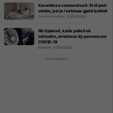
Karantina e coronavirusit: Si të jesh
vetëm, por jo i vetmuar gjatë izolimit
Këshilla Lifestyle
07/04/2020
​Në Gjakovë, katër policë në
vetizolim, arrestuan dy persona me
COVID-19
Kosovë
07/04/2020