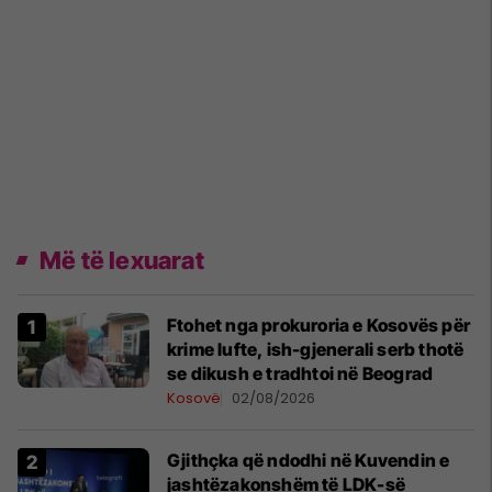
Më të lexuarat
Ftohet nga prokuroria e Kosovës për
krime lufte, ish-gjenerali serb thotë
se dikush e tradhtoi në Beograd
Kosovë
02/08/2026
Gjithçka që ndodhi në Kuvendin e
jashtëzakonshëm të LDK-së