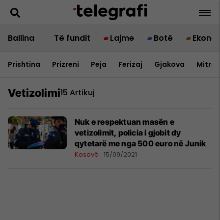
Ballina
Të fundit
Lajme
Botë
Ekono
Prishtina
Prizreni
Peja
Ferizaj
Gjakova
Mitrov
Vetizolimi
15 Artikuj
Nuk e respektuan masën e
vetizolimit, policia i gjobit dy
qytetarë me nga 500 euro në Junik
Kosovë
15/09/2021