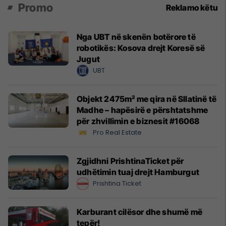
Promo
Reklamo këtu
Nga UBT në skenën botërore të
robotikës: Kosova drejt Koresë së
Jugut
UBT
Objekt 2475m² me qira në Sllatinë të
Madhe – hapësirë e përshtatshme
për zhvillimin e biznesit #16068
Pro Real Estate
Zgjidhni PrishtinaTicket për
udhëtimin tuaj drejt Hamburgut
Prishtina Ticket
Karburant cilësor dhe shumë më
tepër!