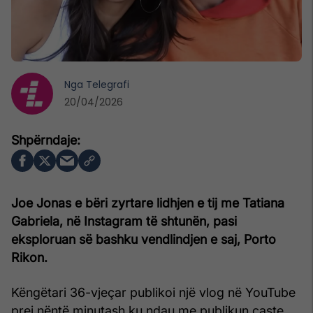
Nga
Telegrafi
20/04/2026
Joe Jonas e bëri zyrtare lidhjen e tij me Tatiana
Gabriela, në Instagram të shtunën, pasi
eksploruan së bashku vendlindjen e saj, Porto
Rikon.
Këngëtari 36-vjeçar publikoi një vlog në YouTube
prej nëntë minutash ku ndau me publikun çaste