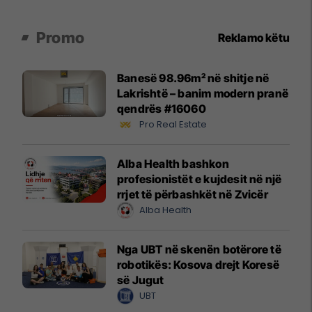
Promo
Reklamo këtu
Banesë 98.96m² në shitje në
Lakrishtë – banim modern pranë
qendrës #16060
Pro Real Estate
Alba Health bashkon
profesionistët e kujdesit në një
rrjet të përbashkët në Zvicër
Alba Health
Nga UBT në skenën botërore të
robotikës: Kosova drejt Koresë
së Jugut
UBT