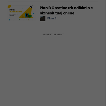
Plan B Creative rrit ndikimin e
biznesit tuaj online
Plan B