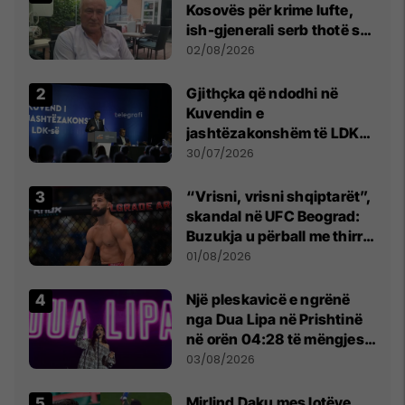
Kosovës për krime lufte,
ish-gjenerali serb thotë se
dikush e tradhtoi në
02/08/2026
Beograd
Gjithçka që ndodhi në
Kuvendin e
jashtëzakonshëm të LDK-
së
30/07/2026
“Vrisni, vrisni shqiptarët”,
skandal në UFC Beograd:
Buzukja u përball me thirrje
anti-shqiptare nga
01/08/2026
tribunat
Një pleskavicë e ngrënë
nga Dua Lipa në Prishtinë
në orën 04:28 të mëngjesit
- dhe bota digjitale serbe
03/08/2026
shpall gjendjen e luftës
Mirlind Daku mes lotëve