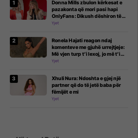
Donna Mills zbulon kërkesat e
pazakonta që mori pasi hapi
OnlyFans: Dikush dëshiron të
më shohë duke shtypur rrush
Yjet
me këmbë
Ronela Hajati reagon ndaj
komenteve me gjuhë urrejtjeje:
Më vjen turp t’i lexoj, jo më t’i
shkruaj
Yjet
Xhuli Nura: Ndoshta e gjej një
partner që do të jetë baba për
fëmijët e mi
Yjet