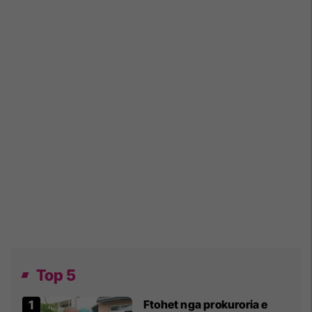
Top 5
Ftohet nga prokuroria e