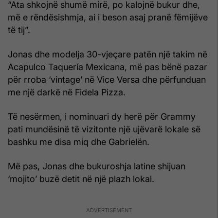
“Ata shkojnë shumë mirë, po kalojnë bukur dhe,
më e rëndësishmja, ai i beson asaj pranë fëmijëve
të tij”.
Jonas dhe modelja 30-vjeçare patën një takim në
Acapulco Taquería Mexicana, më pas bënë pazar
për rroba ‘vintage’ në Vice Versa dhe përfunduan
me një darkë në Fidela Pizza.
Të nesërmen, i nominuari dy herë për Grammy
pati mundësinë të vizitonte një ujëvarë lokale së
bashku me disa miq dhe Gabrielën.
Më pas, Jonas dhe bukuroshja latine shijuan
‘mojito’ buzë detit në një plazh lokal.