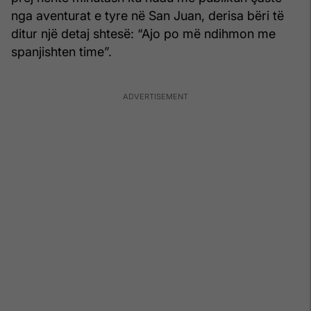
nga aventurat e tyre në San Juan, derisa bëri të
ditur një detaj shtesë: “Ajo po më ndihmon me
spanjishten time”.