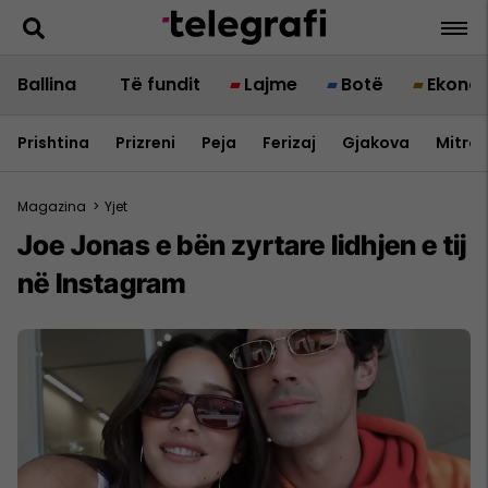
Ballina
Të fundit
Lajme
Botë
Ekono
Prishtina
Prizreni
Peja
Ferizaj
Gjakova
Mitrov
Magazina
>
Yjet
Joe Jonas e bën zyrtare lidhjen e tij
në Instagram