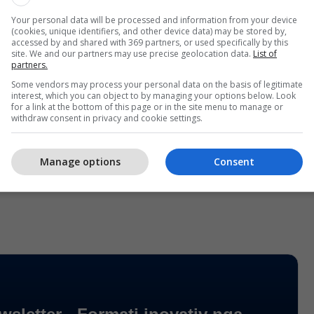
 këngëtaren nëse kishte një mesazh për fansat e saj
Your personal data will be processed and information from your device
(cookies, unique identifiers, and other device data) may be stored by,
accessed by and shared with 369 partners, or used specifically by this
site. We and our partners may use precise geolocation data.
List of
shtjeje dhe një vështrimi, Alicja thjesht pëshpëriti:
partners.
e u largua.
Some vendors may process your personal data on the basis of legitimate
interest, which you can object to by managing your options below. Look
for a link at the bottom of this page or in the site menu to manage or
 shpejtësi në TikTok dhe platformën X. Disa
withdraw consent in privacy and cookie settings.
më interpretues ndoshta kishin marrë udhëzime të
net e tyre televizive kombëtare për të shmangur
Manage options
Consent
idhen me muzikën, me qëllim që të parandaloheshin