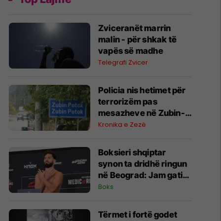
Zviceranët marrin
malin - për shkak të
vapës së madhe
Telegrafi Zvicer
Policia nis hetimet për
terrorizëm pas
mesazheve në Zubin-
Potok
Kronika e Zezë
Boksieri shqiptar
synon ta dridhë ringun
në Beograd: Jam gati,
Zoti e bekoftë
Boks
Shqipërinë
Tërmet i fortë godet