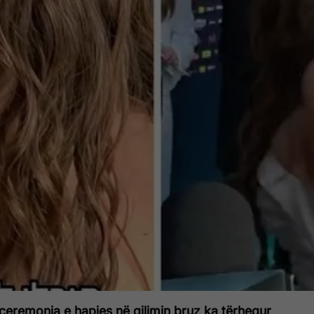
eremonia e hapjes në qilimin bruz ka tërhequr