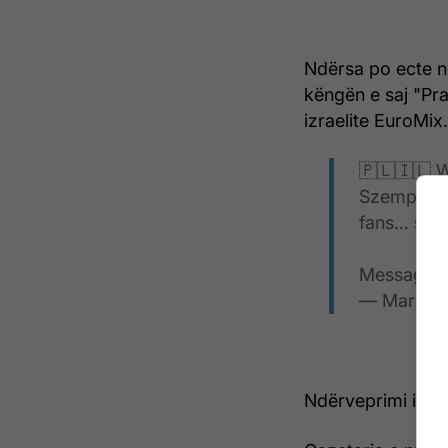
Ndërsa po ecte n
këngën e saj "Pra
izraelite EuroMix.
🇵🇱🇮🇱 W
Szemplińsk
fans… she
Message r
— Mario N
Ndërveprimi i tyr