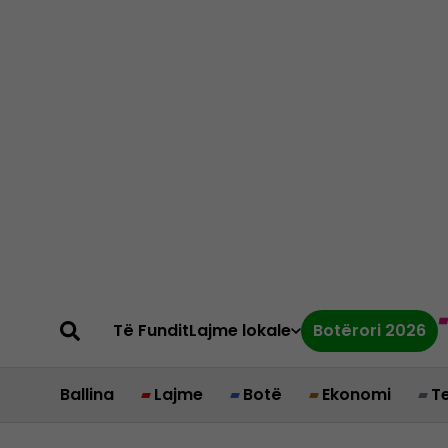
Të Fundit
Lajme lokale
Botërori 2026
Ballina
Lajme
Botë
Ekonomi
T