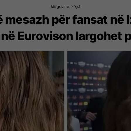
Magazina
>
Yjet
jë mesazh për fansat në 
 në Eurovison largohet p