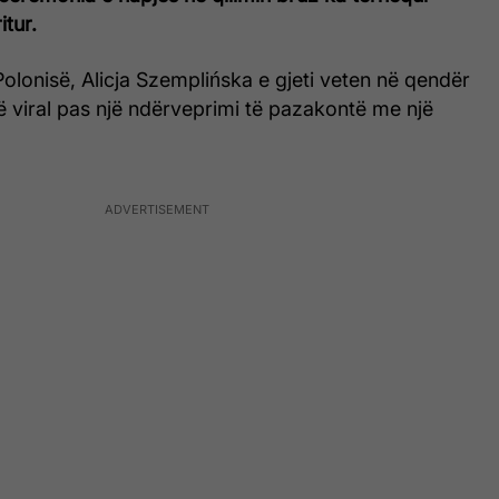
tur.
olonisë, Alicja Szemplińska e gjeti veten në qendër
 bë viral pas një ndërveprimi të pazakontë me një