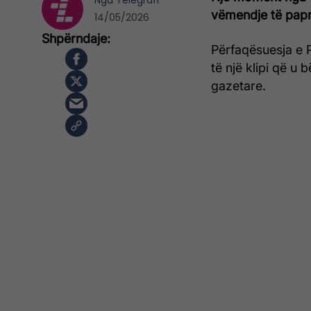
Nga
Telegrafi
vëmendje të papri
14/05/2026
Përfaqësuesja e P
të një klipi që u
gazetare.