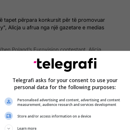
ë tapet përpara konkursit për të promovuar
y", Alicja u afrua nga një gazetare e medias
hen Poland’s Eurovision contestant, Alicja
a, was asked if she has a message for her Israeli
 simply walked away.
Telegrafi asks for your consent to use your
eceived.
pic.twitter.com/zC194B36Sc
personal data for the following purposes:
awfal (@MarioNawfal)
May 13, 2026
Personalised advertising and content, advertising and content
measurement, audience research and services development
e i shkurtër u bë pothuajse menjëherë viral.
Store and/or access information on a device
Learn more