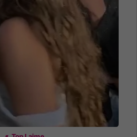
Top Lajme