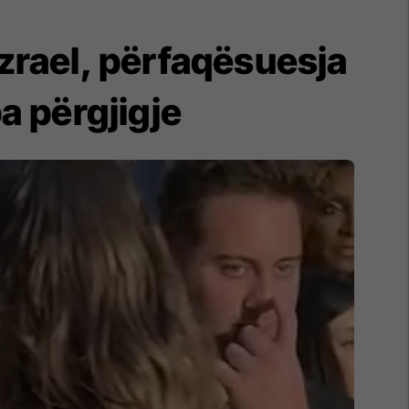
Izrael, përfaqësuesja
a përgjigje