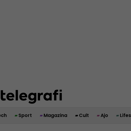
ech
Sport
Magazina
Cult
Ajo
Life