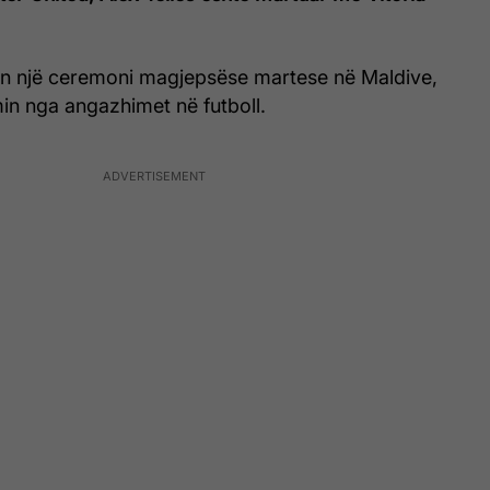
n një ceremoni magjepsëse martese në Maldive,
imin nga angazhimet në futboll.