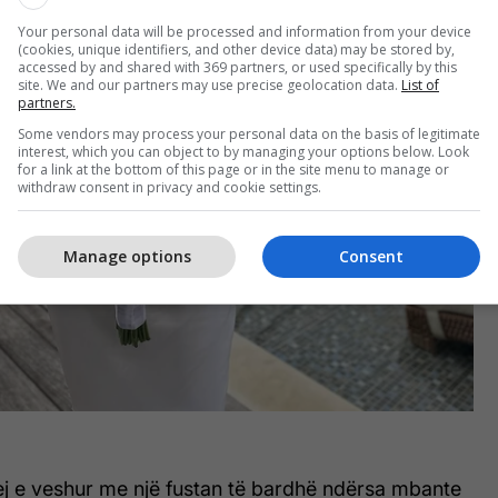
Your personal data will be processed and information from your device
(cookies, unique identifiers, and other device data) may be stored by,
accessed by and shared with 369 partners, or used specifically by this
site. We and our partners may use precise geolocation data.
List of
partners.
Some vendors may process your personal data on the basis of legitimate
interest, which you can object to by managing your options below. Look
for a link at the bottom of this page or in the site menu to manage or
withdraw consent in privacy and cookie settings.
Manage options
Consent
ej e veshur me një fustan të bardhë ndërsa mbante