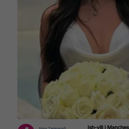
Ish-ylli i Manche
Nga
Telegrafi