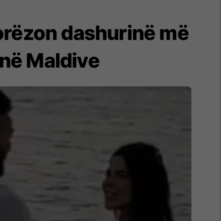
urorëzon dashurinë më
 në Maldive