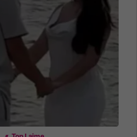
Top Lajme