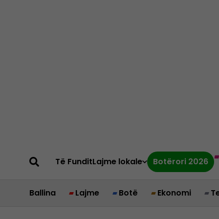
Të Fundit
Lajme lokale
Botërori 2026
Ballina
Lajme
Botë
Ekonomi
T