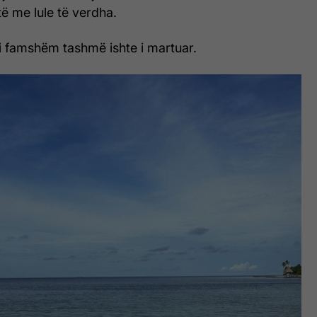
ë me lule të verdha.
i i famshëm tashmë ishte i martuar.