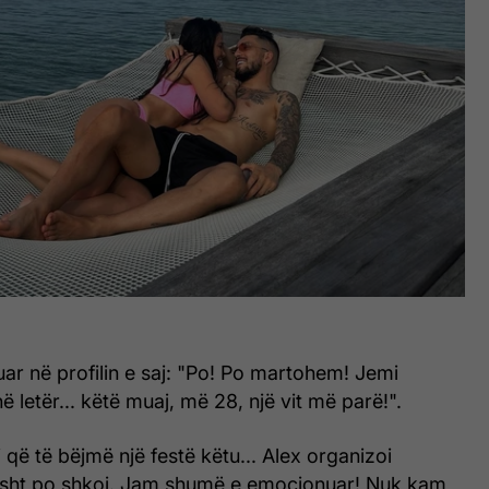
uar në profilin e saj: "Po! Po martohem! Jemi
 letër... këtë muaj, më 28, një vit më parë!".
ti që të bëjmë një festë këtu... Alex organizoi
jesht po shkoj. Jam shumë e emocionuar! Nuk kam