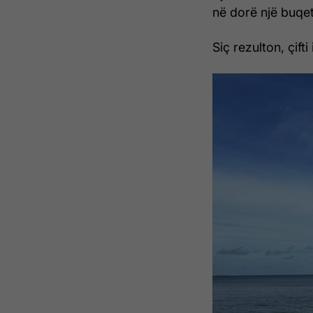
në dorë një buqet
Siç rezulton, çift