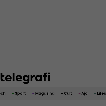
ech
Sport
Magazina
Cult
Ajo
Life