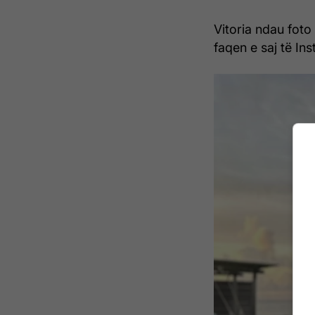
Vitoria ndau foto
faqen e saj të Ins