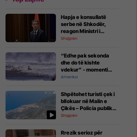
Hapja e konsullatë
serbe në Shkodër,
reagon Ministri i
Jashtëm Ferit Hoxha
Shqipëri
“Edhe pak sekonda
dhe do të kishte
vdekur” - momenti
dramatik kur 10-
Amerika
vjeçari nxirret nga uji
në Kaliforni
Shpëtohet turisti çek i
bllokuar në Malin e
Çikës – Policia publikon
pamje nga operacioni
Shqipëri
12 orësh i kërkim-
shpëtimit
Rrezik serioz për