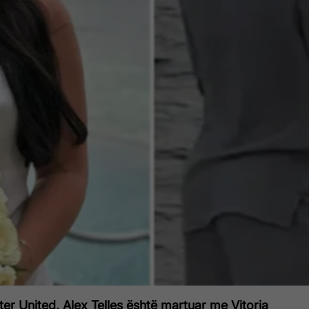
ster United, Alex Telles është martuar me Vitoria