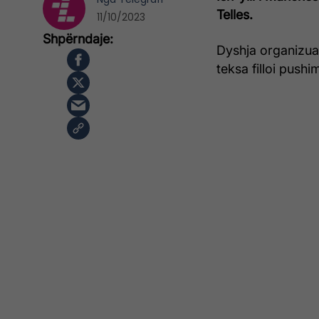
Telles.
11/10/2023
Dyshja organizua
teksa filloi push