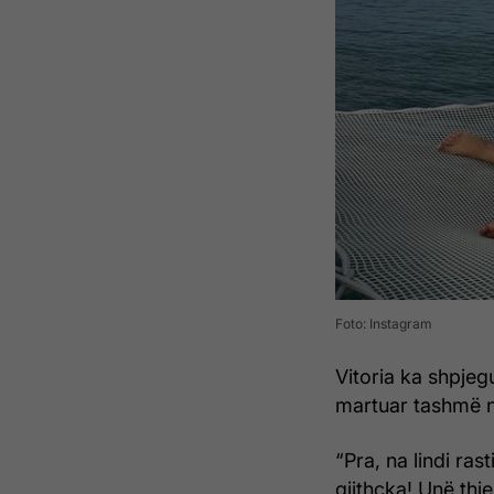
Foto: Instagram
Vitoria ka shpjeg
martuar tashmë në
“Pra, na lindi ras
gjithçka! Unë th