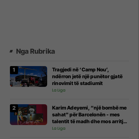
Nga Rubrika
Tragjedi në ‘Camp Nou’,
ndërron jetë një punëtor gjatë
rinovimit të stadiumit
La Liga
Karim Adeyemi, “një bombë me
sahat" për Barcelonën - mes
talentit të madh dhe mos arritjes
së madhështisë
La Liga