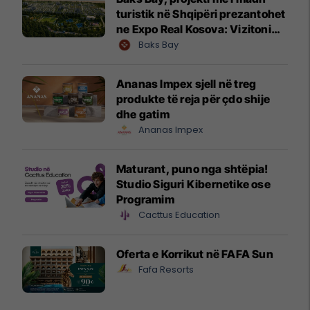
turistik në Shqipëri prezantohet
ne Expo Real Kosova: Vizitoni
shtandin dhe zbuloni
Baks Bay
mundësitë e investimit
Ananas Impex sjell në treg
produkte të reja për çdo shije
dhe gatim
Ananas Impex
Maturant, puno nga shtëpia!
Studio Siguri Kibernetike ose
Programim
Cacttus Education
Oferta e Korrikut në FAFA Sun
Fafa Resorts