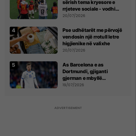
sërish tema kryesore e
rrjeteve sociale - vodhi
vëmendjen pas finales së
20/07/2026
Kupës së Botës
Pse udhëtarët me përvojë
vendosin një rrotull letre
higjienike në valixhe
20/07/2026
As Barcelona e as
Dortmundi, gjiganti
gjerman e mbyllë
marrëveshjen për Fisnik
19/07/2026
Asllanin