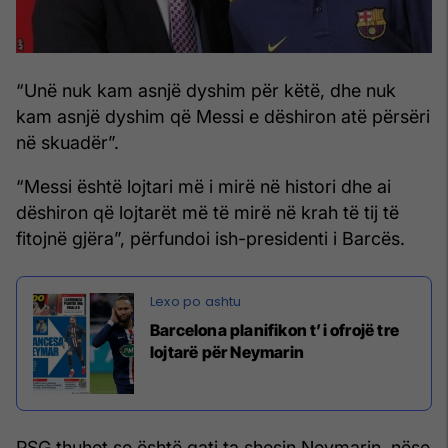
“Unë nuk kam asnjë dyshim për këtë, dhe nuk
kam asnjë dyshim që Messi e dëshiron atë përsëri
në skuadër”.
“Messi është lojtari më i mirë në histori dhe ai
dëshiron që lojtarët më të mirë në krah të tij të
fitojnë gjëra”, përfundoi ish-presidenti i Barcës.
Barcelona planifikon t’i ofrojë tre
lojtarë për Neymarin
PSG thuhet se është gati ta shesin Neymarin, nëse