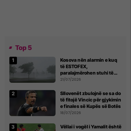
Top 5
Kosova nën alarmin e kuq
të ESTOFEX,
paralajmërohen stuhi të
fuqishme me breshër dhe
21/07/2026
erëra të forta
Sllovenët zbulojnë se sa do
të fitojë Vincic për gjykimin
e finales së Kupës së Botës
18/07/2026
Vëllai i vogël i Yamalit është