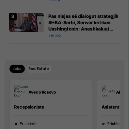
Pas nisjes së dialogut strategjik
SHBA-Serbi, Serwer kritikon
Uashingtonin: Anashkaluat
Banjskën, sulmin ndaj KFOR-it
Serbia
dhe rrëmbimin e Policëve të
Kosovës
Jobs
Real Estate
Avedo Kosovo
ALTIN
Recepsioniste
Asistente e S
Prishtinë
Prishtinë