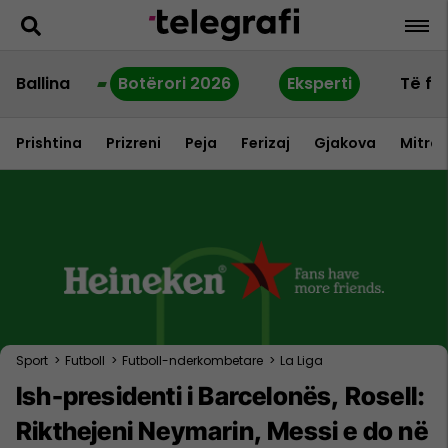
Ballina
Botërori 2026
Eksperti
Të fu
Prishtina
Prizreni
Peja
Ferizaj
Gjakova
Mitrov
Sport
>
Futboll
>
Futboll-nderkombetare
>
La Liga
Ish-presidenti i Barcelonës, Rosell:
Rikthejeni Neymarin, Messi e do në