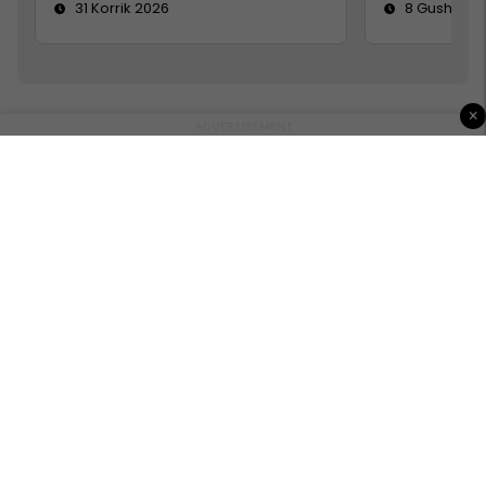
31 Korrik 2026
8 Gusht 20
×