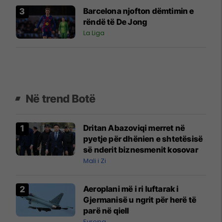
Barcelona njofton dëmtimin e
rëndë të De Jong
La Liga
Në trend Botë
Dritan Abazoviqi merret në
pyetje për dhënien e shtetësisë
së nderit biznesmenit kosovar
Mali i Zi
Aeroplani më i ri luftarak i
Gjermanisë u ngrit për herë të
parë në qiell
Evropa