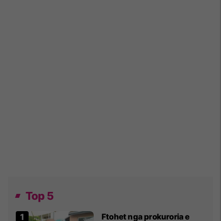
Top 5
Ftohet nga prokuroria e