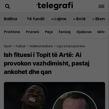
Ballina
Të fundit
Lajme
Botë
Ekono
Prishtina
Prizreni
Peja
Ferizaj
Gjakova
Mitrov
Sport
>
Futboll
>
Ndërkombëtare
>
Liga e Kampionëve
Ish fituesi i Topit të Artë: Ai
provokon vazhdimisht, pastaj
ankohet dhe qan