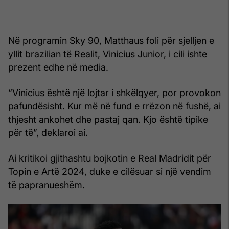
Në programin Sky 90, Matthaus foli për sjelljen e
yllit brazilian të Realit, Vinicius Junior, i cili ishte
prezent edhe në media.
“Vinicius është një lojtar i shkëlqyer, por provokon
pafundësisht. Kur më në fund e rrëzon në fushë, ai
thjesht ankohet dhe pastaj qan. Kjo është tipike
për të”, deklaroi ai.
Ai kritikoi gjithashtu bojkotin e Real Madridit për
Topin e Artë 2024, duke e cilësuar si një vendim
të papranueshëm.