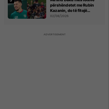
përshëndetet me Rubin
Kazanin, do të fitojë
miliona te Spartak Moska
02/08/2026