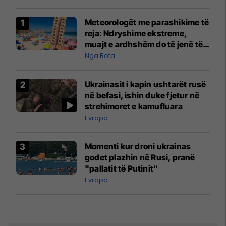
Meteorologët me parashikime të
reja: Ndryshime ekstreme,
muajt e ardhshëm do të jenë të
pazakontë
Nga Bota
Ukrainasit i kapin ushtarët rusë
në befasi, ishin duke fjetur në
strehimoret e kamufluara
Evropa
Momenti kur droni ukrainas
godet plazhin në Rusi, pranë
"pallatit të Putinit"
Evropa