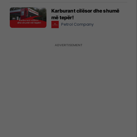
Karburant cilësor dhe shumë
më tepër!
Petrol Company