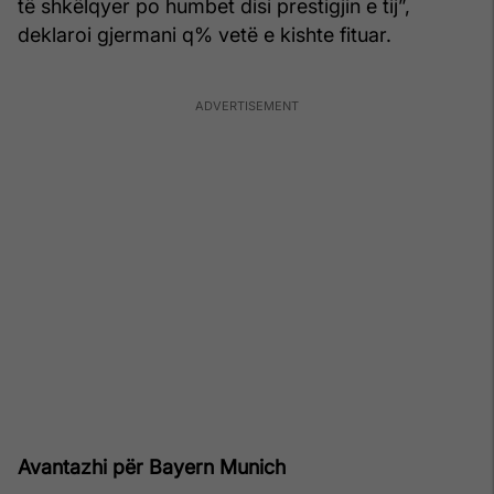
të shkëlqyer po humbet disi prestigjin e tij”,
deklaroi gjermani q% vetë e kishte fituar.
Avantazhi për Bayern Munich