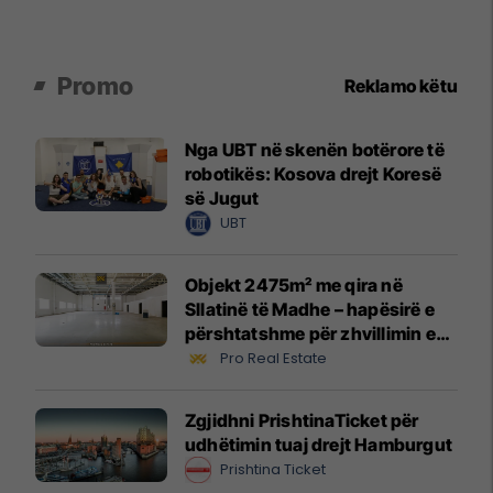
Promo
Reklamo këtu
Nga UBT në skenën botërore të
robotikës: Kosova drejt Koresë
së Jugut
UBT
Objekt 2475m² me qira në
Sllatinë të Madhe – hapësirë e
përshtatshme për zhvillimin e
biznesit #16068
Pro Real Estate
Zgjidhni PrishtinaTicket për
udhëtimin tuaj drejt Hamburgut
Prishtina Ticket