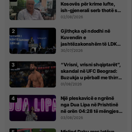
Kosovës për krime lufte,
ish-gjenerali serb thotë se
dikush e tradhtoi në
02/08/2026
Beograd
Gjithçka që ndodhi në
Kuvendin e
jashtëzakonshëm të LDK-
së
30/07/2026
“Vrisni, vrisni shqiptarët”,
skandal në UFC Beograd:
Buzukja u përball me thirrje
anti-shqiptare nga
01/08/2026
tribunat
Një pleskavicë e ngrënë
nga Dua Lipa në Prishtinë
në orën 04:28 të mëngjesit
- dhe bota digjitale serbe
03/08/2026
shpall gjendjen e luftës
Mirlind Daku mes lotëve