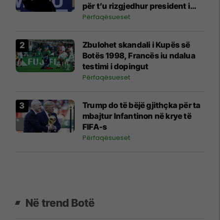
për t’u rizgjedhur president i
FIFA-s
Përfaqësueset
Zbulohet skandali i Kupës së
Botës 1998, Francës iu ndalua
testimi i dopingut
Përfaqësueset
Trump do të bëjë gjithçka për ta
mbajtur Infantinon në krye të
FIFA-s
Përfaqësueset
Në trend Botë