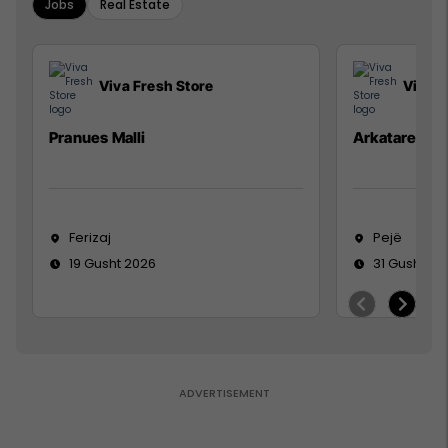
Jobs
Real Estate
Viva Fresh Store
Viva F
Pranues Malli
Arkatare
Ferizaj
Pejë
19 Gusht 2026
31 Gusht 20