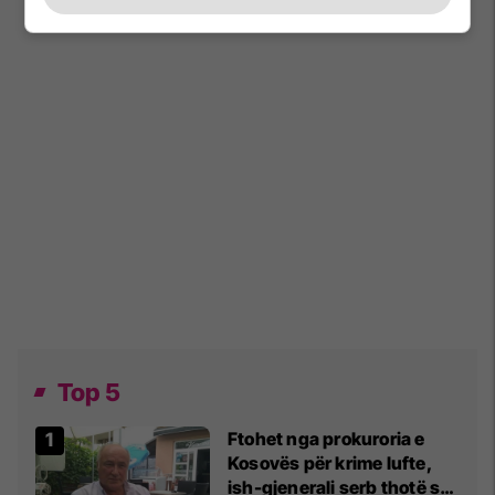
Top 5
Ftohet nga prokuroria e
Kosovës për krime lufte,
ish-gjenerali serb thotë se