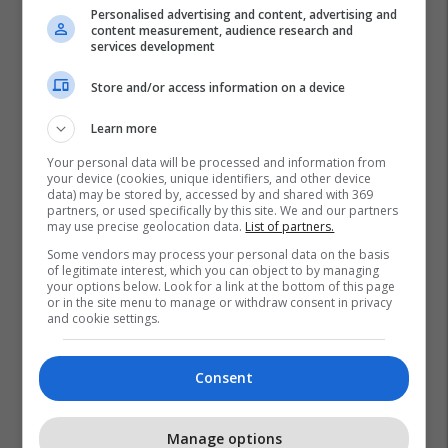
biznesit tuaj online
Personalised advertising and content, advertising and
content measurement, audience research and
Plan B
services development
Store and/or access information on a device
Learn more
Your personal data will be processed and information from
your device (cookies, unique identifiers, and other device
data) may be stored by, accessed by and shared with 369
partners, or used specifically by this site. We and our partners
may use precise geolocation data.
List of partners.
Some vendors may process your personal data on the basis
of legitimate interest, which you can object to by managing
your options below. Look for a link at the bottom of this page
or in the site menu to manage or withdraw consent in privacy
and cookie settings.
Consent
Manage options