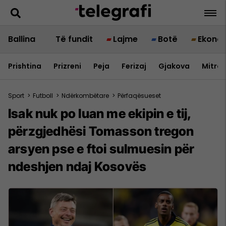
Ballina
Të fundit
Lajme
Botë
Ekono
Prishtina
Prizreni
Peja
Ferizaj
Gjakova
Mitrov
Sport
>
Futboll
>
Ndërkombëtare
>
Përfaqësueset
Isak nuk po luan me ekipin e tij,
përzgjedhësi Tomasson tregon
arsyen pse e ftoi sulmuesin për
ndeshjen ndaj Kosovës