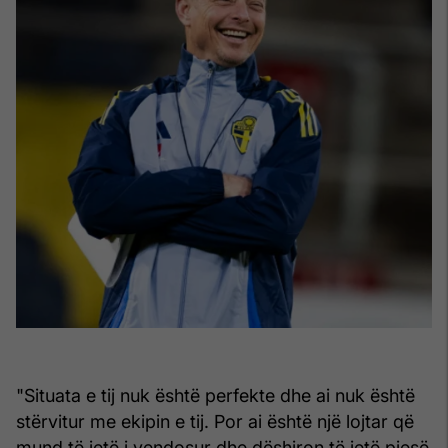
"Situata e tij nuk është perfekte dhe ai nuk është
stërvitur me ekipin e tij. Por ai është një lojtar që
mund të jetë i vendosur dhe dëshiron të jetë pjesë