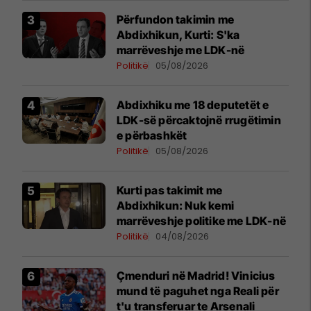
Përfundon takimin me
Abdixhikun, Kurti: S'ka
marrëveshje me LDK-në
Politikë
05/08/2026
Abdixhiku me 18 deputetët e
LDK-së përcaktojnë rrugëtimin
e përbashkët
Politikë
05/08/2026
Kurti pas takimit me
Abdixhikun: Nuk kemi
marrëveshje politike me LDK-në
Politikë
04/08/2026
Çmenduri në Madrid! Vinicius
mund të paguhet nga Reali për
t'u transferuar te Arsenali