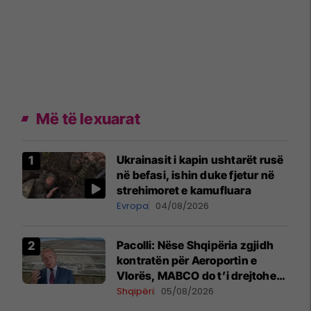
Më të lexuarat
Ukrainasit i kapin ushtarët rusë
në befasi, ishin duke fjetur në
strehimoret e kamufluara
Evropa
04/08/2026
Pacolli: Nëse Shqipëria zgjidh
kontratën për Aeroportin e
Vlorës, MABCO do t’i drejtohet
arbitrazhit ndërkombëtar
Shqipëri
05/08/2026