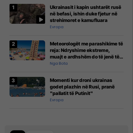
Ukrainasit i kapin ushtarët rusë
në befasi, ishin duke fjetur në
strehimoret e kamufluara
Evropa
Meteorologët me parashikime të
reja: Ndryshime ekstreme,
muajt e ardhshëm do të jenë të
pazakontë
Nga Bota
Momenti kur droni ukrainas
godet plazhin në Rusi, pranë
"pallatit të Putinit"
Evropa