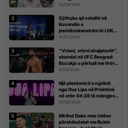
dikush e tradhtoi në
02/08/2026
Beograd
Gjithçka që ndodhi në
Kuvendin e
jashtëzakonshëm të LDK-
së
30/07/2026
“Vrisni, vrisni shqiptarët”,
skandal në UFC Beograd:
Buzukja u përball me thirrje
anti-shqiptare nga
01/08/2026
tribunat
Një pleskavicë e ngrënë
nga Dua Lipa në Prishtinë
në orën 04:28 të mëngjesit
- dhe bota digjitale serbe
03/08/2026
shpall gjendjen e luftës
Mirlind Daku mes lotëve
përshëndetet me Rubin