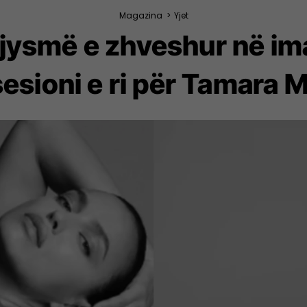
Magazina
>
Yjet
gjysmë e zhveshur në ima
esioni e ri për Tamara 