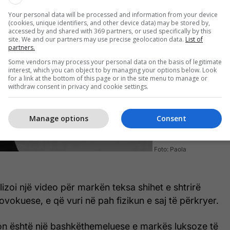
Your personal data will be processed and information from your device
(cookies, unique identifiers, and other device data) may be stored by,
accessed by and shared with 369 partners, or used specifically by this
site. We and our partners may use precise geolocation data.
List of
partners.
Some vendors may process your personal data on the basis of legitimate
interest, which you can object to by managing your options below. Look
for a link at the bottom of this page or in the site menu to manage or
withdraw consent in privacy and cookie settings.
Manage options
Consent
Foto: Paola
lizoi një video për markën teksa shihet e shtrirë
ovokuese, e që vuri në pah fizikun e saj të përkryer.
on është një bashkëthemeluese e markës luksoze të