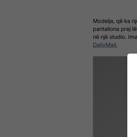
Modelja, që ka n
pantallona prej l
në një studio. Im
DailyMail.