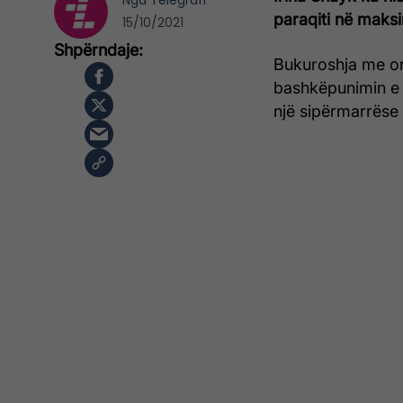
Nga
Telegrafi
paraqiti në maks
15/10/2021
Bukuroshja me or
bashkëpunimin e 
një sipërmarrëse