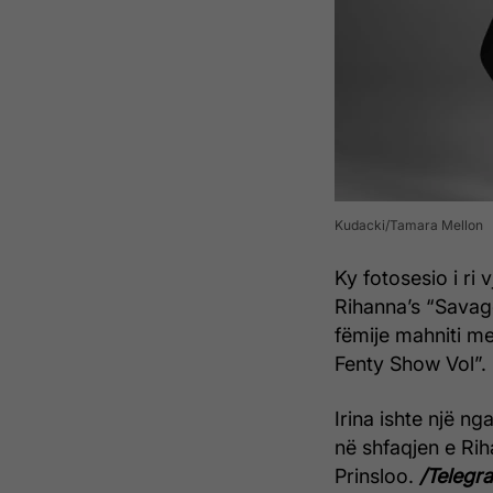
Kudacki/Tamara Mellon
Ky fotosesio i ri
Rihanna’s “Savag
fëmije mahniti m
Fenty Show Vol”.
Irina ishte një n
në shfaqjen e Rih
Prinsloo.
/Telegra