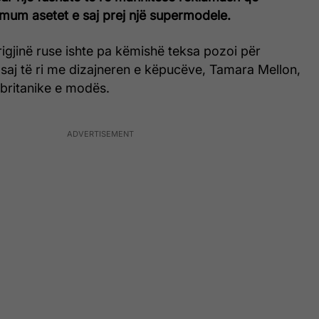
imum asetet e saj prej një supermodele.
igjinë ruse ishte pa këmishë teksa pozoi për
saj të ri me dizajneren e këpucëve, Tamara Mellon,
 britanike e modës.