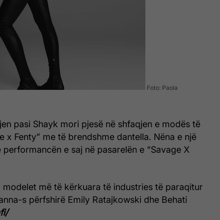
Foto: Paola
 vjen pasi Shayk mori pjesë në shfaqjen e modës të
e x Fenty” me të brendshme dantella. Nëna e një
e performancën e saj në pasarelën e “Savage X
ga modelet më të kërkuara të industries të paraqitur
anna-s përfshirë Emily Ratajkowski dhe Behati
fi/