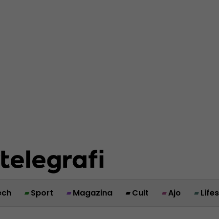
ech
Sport
Magazina
Cult
Ajo
Life