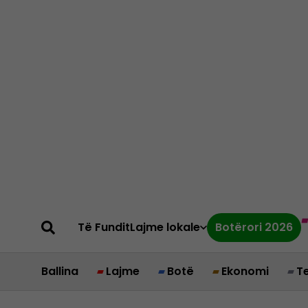
Të Fundit
Lajme lokale
Botërori 2026
Ballina
Lajme
Botë
Ekonomi
T