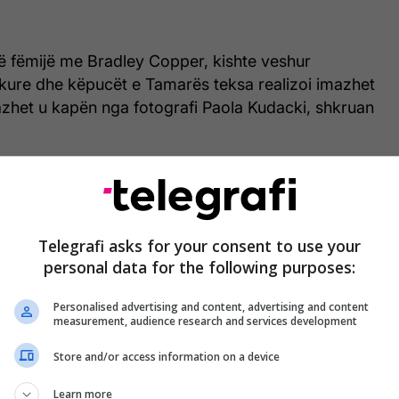
jë fëmijë me Bradley Copper, kishte veshur
ëkure dhe këpucët e Tamarës teksa realizoi imazhet
azhet u kapën nga fotografi Paola Kudacki, shkruan
Telegrafi asks for your consent to use your
personal data for the following purposes:
Personalised advertising and content, advertising and content
measurement, audience research and services development
Store and/or access information on a device
Learn more