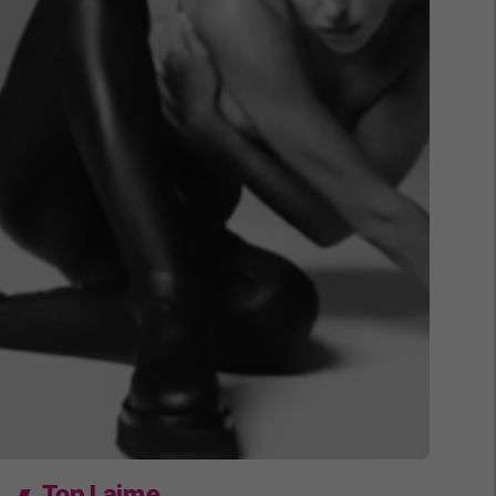
Top Lajme