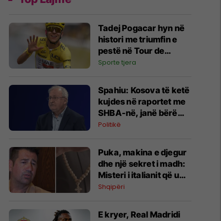
Tadej Pogacar hyn në
histori me triumfin e
pestë në Tour de
France
Sporte tjera
Spahiu: Kosova të ketë
kujdes në raportet me
SHBA-në, janë bërë
gabime që kanë
Politikë
lëkundur besimin
Puka, makina e djegur
dhe një sekret i madh:
Misteri i italianit që u
kthye nga “varri”
Shqipëri
E kryer, Real Madridi