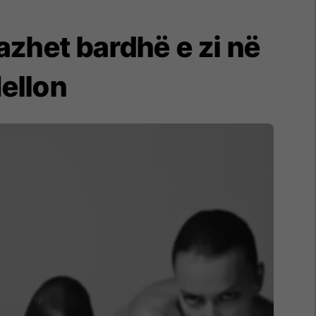
zhet bardhë e zi në
Mellon