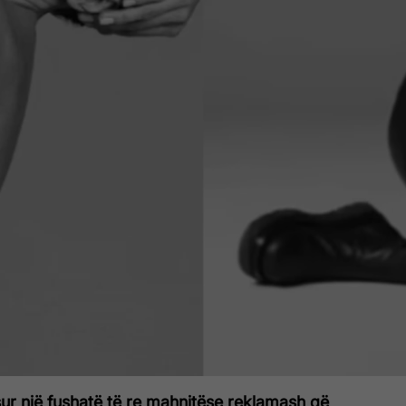
sur një fushatë të re mahnitëse reklamash që