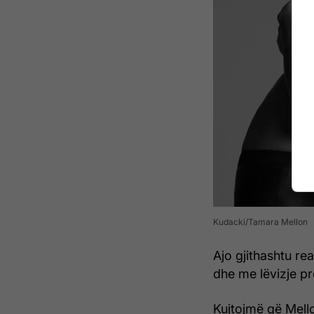
Kudacki/Tamara Mellon
Ajo gjithashtu rea
dhe me lëvizje pr
Kujtojmë që Mell