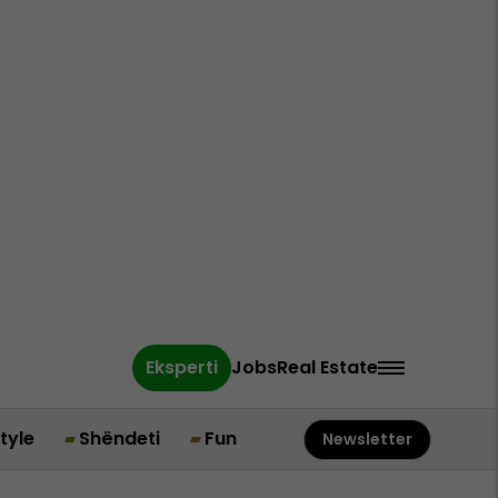
Eksperti
Jobs
Real Estate
style
Shëndeti
Fun
Newsletter