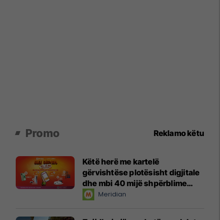
Promo
Reklamo këtu
Këtë herë me kartelë
gërvishtëse plotësisht digjitale
dhe mbi 40 mijë shpërblime
instant!
Meridian