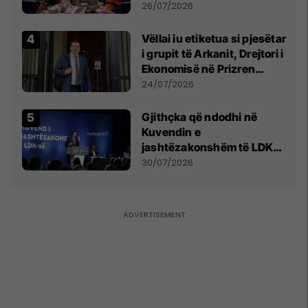
e Prenga
26/07/2026
Vëllai iu etiketua si pjesëtar
i grupit të Arkanit, Drejtori i
Ekonomisë në Prizren
mohon pretendimet
24/07/2026
Gjithçka që ndodhi në
Kuvendin e
jashtëzakonshëm të LDK-
së
30/07/2026