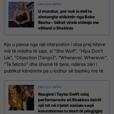
U mundua, por nuk ia doli ta
shmangte shikimin nga Bebe
Rexha – bëhet virale videoja me
vëllanë e Shakiras
Kjo u pasua nga një interpretim i disa prej hiteve
më të mëdha të saja, si “She Wolf”, “Hips Don't
Lie”, “Objection (Tango)”, “Whenever, Wherever”,
“Te felicito” dhe shumë të tjera, ndërsa zëri i
publikut këndonte pa u lodhur së bashku me të.
Reagimi i Taylor Swift ndaj
performancës së Shakiras është
një hit në rrjetet sociale saqë
kolumbianes iu desh të përgjigjej