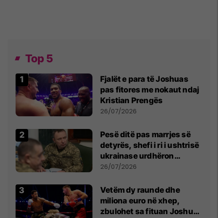
Top 5
Fjalët e para të Joshuas
pas fitores me nokaut ndaj
Kristian Prengës
26/07/2026
Pesë ditë pas marrjes së
detyrës, shefi i ri i ushtrisë
ukrainase urdhëron
kontroll të madh
26/07/2026
Vetëm dy raunde dhe
miliona euro në xhep,
zbulohet sa fituan Joshua