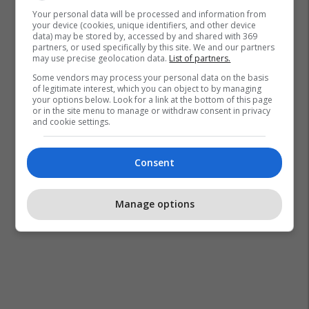
Your personal data will be processed and information from
your device (cookies, unique identifiers, and other device
Shakira
Mtv Video Music Awards
data) may be stored by, accessed by and shared with 369
partners, or used specifically by this site. We and our partners
may use precise geolocation data.
List of partners.
Some vendors may process your personal data on the basis
of legitimate interest, which you can object to by managing
your options below. Look for a link at the bottom of this page
or in the site menu to manage or withdraw consent in privacy
and cookie settings.
Consent
Manage options