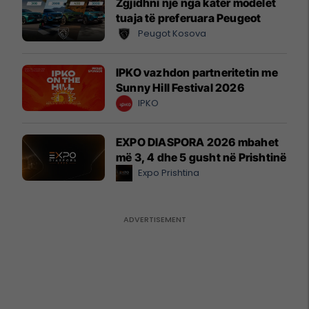
Zgjidhni një nga katër modelet
tuaja të preferuara Peugeot
Peugot Kosova
IPKO vazhdon partneritetin me
Sunny Hill Festival 2026
IPKO
EXPO DIASPORA 2026 mbahet
më 3, 4 dhe 5 gusht në Prishtinë
Expo Prishtina