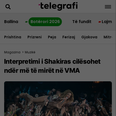
Ballina
Botërori 2026
Të fundit
Lajme
Prishtina
Prizreni
Peja
Ferizaj
Gjakova
Mitrov
Magazina
>
Muzikë
Interpretimi i Shakiras cilësohet
ndër më të mirët në VMA