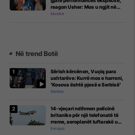
gjatë performancës eksplicite,
reagon Usher: Mos u ngjit në
skenë nëse nuk do të jesh aty
Muzikë
Në trend Botë
Sërish kërcënon, Vuçiq para
ushtarëve: Kurrë mos e harroni,
'Kosova është pjesë e Serbisë'
Serbia
14-vjeçari ndihmon policinë
britanike për një telefonatë të
rreme, aeroplanët luftarakë u
ngritën në ajër për të
Evropa
interceptuar fluturaken e Qatar