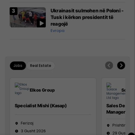
Airways që po shkonte drejt
Ukrainasit sulmohen në Poloni -
Mançesterit
Tusk i kërkon presidentit të
reagojë
Evropa
Jobs
Real Estate
Elkos Group
Solac
Specialist Mishi (Kasap)
Sales Devel
Manager
Ferizaj
Prishtinë
3 Gusht 2026
29 Gusht 2