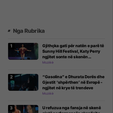
Nga Rubrika
Gjithçka gati për natën e parë të
Sunny Hill Festival, Katy Perry
ngjitet sonte në skenën
kryesore
Muzikë
“Gasolina” e Dhurata Dorës dhe
Gjestit ‘shpërthen’ në Evropë -
ngjitet në krye të trendeve
Muzikë
U refuzua nga fansja në skenë