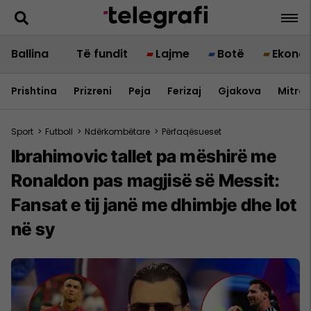
Ballina
Të fundit
Lajme
Botë
Ekono
Prishtina
Prizreni
Peja
Ferizaj
Gjakova
Mitrov
Sport
>
Futboll
>
Ndërkombëtare
>
Përfaqësueset
Ibrahimovic tallet pa mëshirë me
Ronaldon pas magjisë së Messit:
Fansat e tij janë me dhimbje dhe lot
në sy