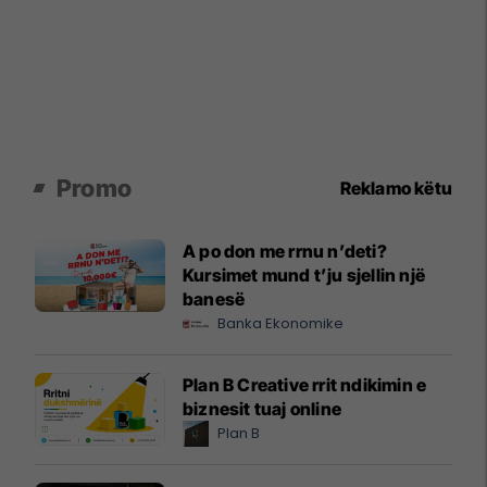
Promo
Reklamo këtu
A po don me rrnu n’deti?
Kursimet mund t’ju sjellin një
banesë
Banka Ekonomike
Plan B Creative rrit ndikimin e
biznesit tuaj online
Plan B