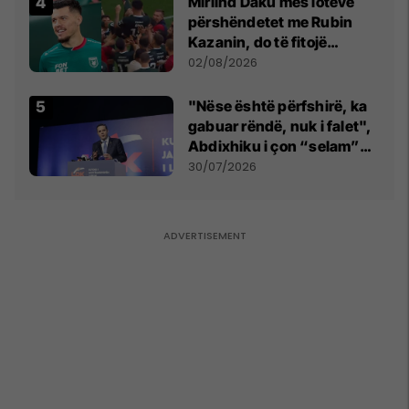
Mirlind Daku mes lotëve
përshëndetet me Rubin
Kazanin, do të fitojë
miliona te Spartak Moska
02/08/2026
"Nëse është përfshirë, ka
gabuar rëndë, nuk i falet",
Abdixhiku i çon “selam”
Përparim Ramës
30/07/2026