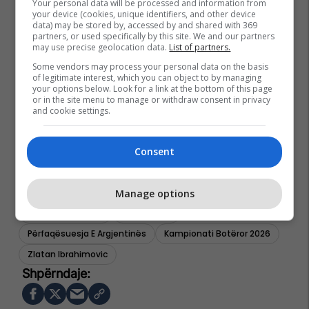
Your personal data will be processed and information from
your device (cookies, unique identifiers, and other device
data) may be stored by, accessed by and shared with 369
partners, or used specifically by this site. We and our partners
may use precise geolocation data.
List of partners.
Some vendors may process your personal data on the basis
of legitimate interest, which you can object to by managing
your options below. Look for a link at the bottom of this page
or in the site menu to manage or withdraw consent in privacy
and cookie settings.
Consent
Manage options
Cristiano Ronaldo
Lionel Messi
Përfaqësuesja E Argjentinës
Kampionati Botëror 2026
Zlatan Ibrahimovic