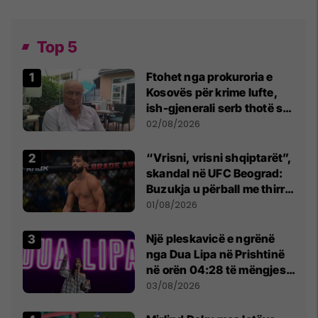
Top 5
Ftohet nga prokuroria e
Kosovës për krime lufte,
ish-gjenerali serb thotë se
dikush e tradhtoi në
02/08/2026
Beograd
“Vrisni, vrisni shqiptarët”,
skandal në UFC Beograd:
Buzukja u përball me thirrje
anti-shqiptare nga
01/08/2026
tribunat
Një pleskavicë e ngrënë
nga Dua Lipa në Prishtinë
në orën 04:28 të mëngjesit
- dhe bota digjitale serbe
03/08/2026
shpall gjendjen e luftës