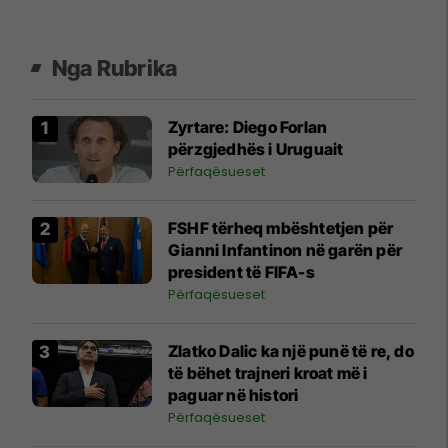
Nga Rubrika
Zyrtare: Diego Forlan
përzgjedhës i Uruguait
Përfaqësueset
FSHF tërheq mbështetjen për
Gianni Infantinon në garën për
president të FIFA-s
Përfaqësueset
Zlatko Dalic ka një punë të re, do
të bëhet trajneri kroat më i
paguar në histori
Përfaqësueset