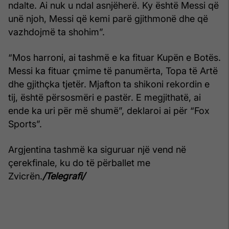
ndalte. Ai nuk u ndal asnjëherë. Ky është Messi që
unë njoh, Messi që kemi parë gjithmonë dhe që
vazhdojmë ta shohim”.
“Mos harroni, ai tashmë e ka fituar Kupën e Botës.
Messi ka fituar çmime të panumërta, Topa të Artë
dhe gjithçka tjetër. Mjafton ta shikoni rekordin e
tij, është përsosmëri e pastër. E megjithatë, ai
ende ka uri për më shumë”, deklaroi ai për “Fox
Sports”.
Argjentina tashmë ka siguruar një vend në
çerekfinale, ku do të përballet me
Zvicrën.
/Telegrafi/