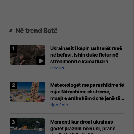
Në trend Botë
Ukrainasit i kapin ushtarët rusë
në befasi, ishin duke fjetur në
strehimoret e kamufluara
Evropa
Meteorologët me parashikime të
reja: Ndryshime ekstreme,
muajt e ardhshëm do të jenë të
pazakontë
Nga Bota
Momenti kur droni ukrainas
godet plazhin në Rusi, pranë