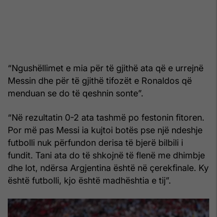
“Ngushëllimet e mia për të gjithë ata që e urrejnë
Messin dhe për të gjithë tifozët e Ronaldos që
menduan se do të qeshnin sonte”.
“Në rezultatin 0-2 ata tashmë po festonin fitoren.
Por më pas Messi ia kujtoi botës pse një ndeshje
futbolli nuk përfundon derisa të bjerë bilbili i
fundit. Tani ata do të shkojnë të flenë me dhimbje
dhe lot, ndërsa Argjentina është në çerekfinale. Ky
është futbolli, kjo është madhështia e tij”.