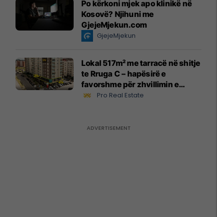
Po kërkoni mjek apo klinikë në
Kosovë? Njihuni me
GjejeMjekun.com
GjejeMjekun
Lokal 517m² me tarracë në shitje
te Rruga C – hapësirë e
favorshme për zhvillimin e
biznesit #15796
Pro Real Estate