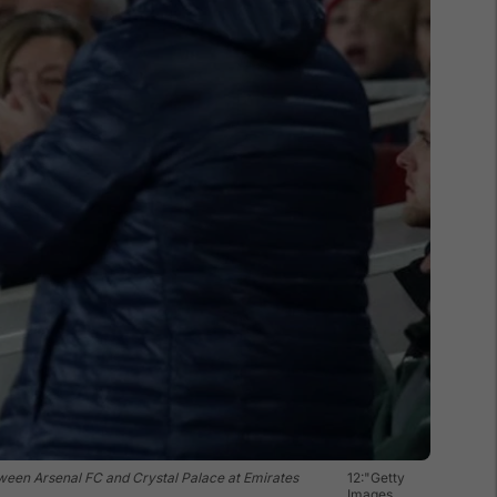
ween Arsenal FC and Crystal Palace at Emirates
12:"Getty
Images