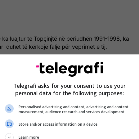
ka luajtur te Topçinjtë në periudhën 1991-1998, ka
i duhet të kërkojë falje për veprimet e tij.
Xhaka i pakënaqur me
reagimin e tifozëve të
Telegrafi asks for your consent to use your
personal data for the following purposes:
Arsenalit - i shau, e hoqi
me shpejtësi fanellën dhe
Personalised advertising and content, advertising and content
measurement, audience research and services development
shkoi drejt tunelit
Store and/or access information on a device
Learn more