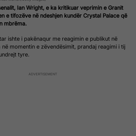
enalit, Ian Wright, e ka kritikuar veprimin e Granit
en e tifozëve në ndeshjen kundër Crystal Palace që
lën mbrëma.
ar ishte i pakënaqur me reagimin e publikut në
në momentin e zëvendësimit, prandaj reagimi i tij
undrejt tyre.