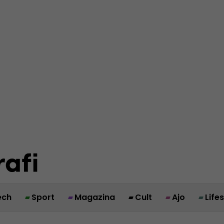
ech
Sport
Magazina
Cult
Ajo
Life