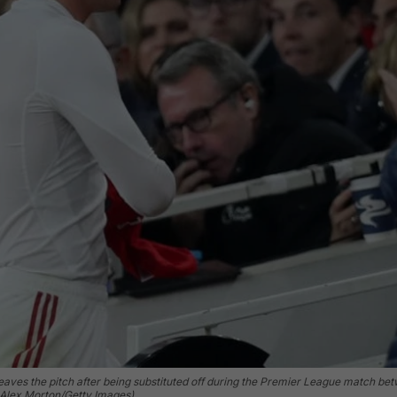
s the pitch after being substituted off during the Premier League match bet
 Alex Morton/Getty Images)