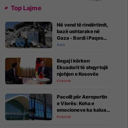
Top Lajme
Në vend të rindërtimit,
bazë ushtarake në
Gaza - Bordi i Paqes
jep kontratën e parë
Azia
Begaj i kërkon
Ekuadorit të shqyrtojë
njohjen e Kosovës
Kosovë
Pacolli për Aeroportin
e Vlorës: Koha e
emocioneve ka kaluar,
do t’i drejtohemi
Kosovë
arbitrazhit dhe