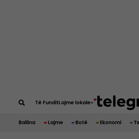
Të Fundit
Lajme lokale
Ballina
Lajme
Botë
Ekonomi
T