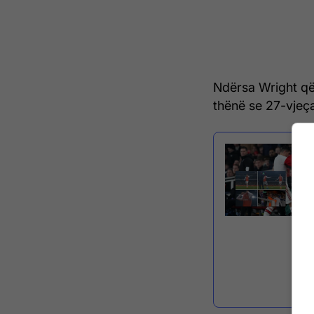
Ndërsa Wright që 
thënë se 27-vjeçar