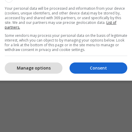
 i fishkëllejnë lojtarët. Por, është fjala për një
Your personal data will be processed and information from your device
(cookies, unique identifiers, and other device data) may be stored by,
po i nxit ata (tifozët). Po flasim për tifozët që e
accessed by and shared with 369 partners, or used specifically by this
site. We and our partners may use precise geolocation data.
List of
katër sezone dhe ka zhvilluar disa ndeshje të mira,
partners.
on tifozët në atë mënyrë".
Some vendors may process your personal data on the basis of legitimate
interest, which you can object to by managing your options below. Look
jë falje, sepse është kapiten. Duhet të kërkojë falje.
for a link at the bottom of this page or in the site menu to manage or
withdraw consent in privacy and cookie settings.
htë dashur të kishte kërkuar falje. Ai është njeriu
 kapiten. Ajo nuk është sjellë e një kapiteni", ka
 në emisionin Match of the Day të BBC-së.
Manage options
Consent