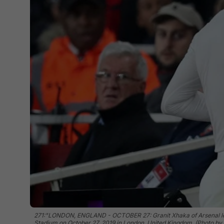
271:"LONDON, ENGLAND - OCTOBER 27: Granit Xhaka of Arsenal leave
Stadium on October 27, 2019 in London, United Kingdom. (Photo by