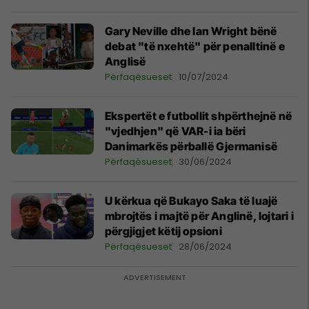
Gary Neville dhe Ian Wright bënë
debat "të nxehtë" për penalltinë e
Anglisë
Përfaqësueset
10/07/2024
Ekspertët e futbollit shpërthejnë në
"vjedhjen" që VAR-i ia bëri
Danimarkës përballë Gjermanisë
Përfaqësueset
30/06/2024
U kërkua që Bukayo Saka të luajë
mbrojtës i majtë për Anglinë, lojtari i
përgjigjet këtij opsioni
Përfaqësueset
28/06/2024