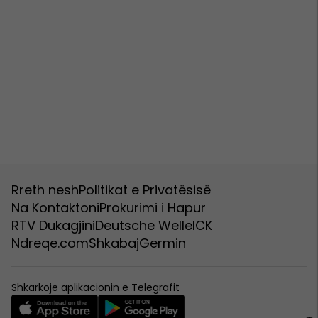
Rreth nesh
Politikat e Privatësisë
Na Kontaktoni
Prokurimi i Hapur
RTV Dukagjini
Deutsche Welle
ICK
Ndreqe.com
Shkabaj
Germin
Shkarkoje aplikacionin e Telegrafit