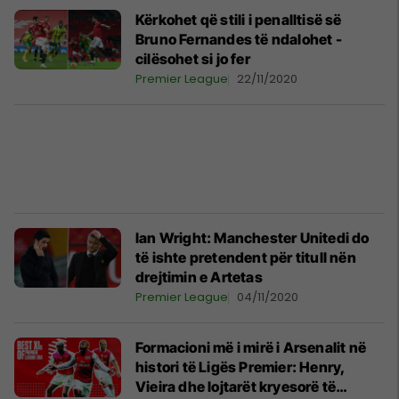
Kërkohet që stili i penalltisë së
Bruno Fernandes të ndalohet -
cilësohet si jo fer
Premier League
22/11/2020
Ian Wright: Manchester Unitedi do
të ishte pretendent për titull nën
drejtimin e Artetas
Premier League
04/11/2020
Formacioni më i mirë i Arsenalit në
histori të Ligës Premier: Henry,
Vieira dhe lojtarët kryesorë të