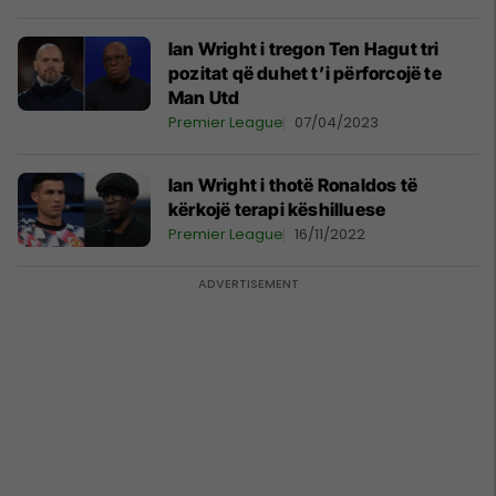
Ian Wright i tregon Ten Hagut tri
pozitat që duhet t’i përforcojë te
Man Utd
Premier League
07/04/2023
Ian Wright i thotë Ronaldos të
kërkojë terapi këshilluese
Premier League
16/11/2022