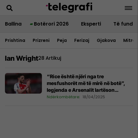
Ballina
Botërori 2026
Eksperti
Të fundit
Prishtina
Prizreni
Peja
Ferizaj
Gjakova
Mitrov
Ian Wright
28 Artikuj
“Rice është njëri nga tre
mesfushorët më të mirë në botë”,
legjenda e Arsenalit lartëson
anglezin
Ndërkombëtare
18/04/2025