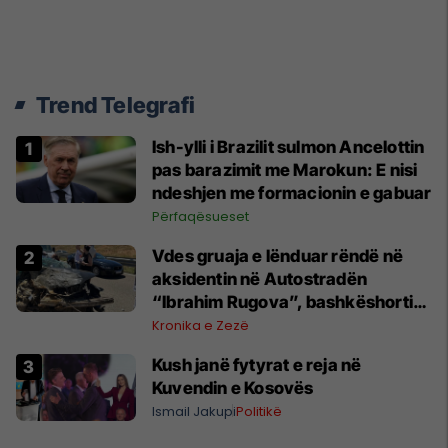
Trend Telegrafi
Ish-ylli i Brazilit sulmon Ancelottin
pas barazimit me Marokun: E nisi
ndeshjen me formacionin e gabuar
Përfaqësueset
Vdes gruaja e lënduar rëndë në
aksidentin në Autostradën
“Ibrahim Rugova”, bashkëshorti
në gjendje të rëndë
Kronika e Zezë
Kush janë fytyrat e reja në
Kuvendin e Kosovës
Ismail Jakupi
Politikë