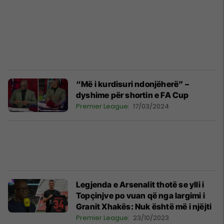
“Më i kurdisuri ndonjëherë” –
dyshime për shortin e FA Cup
Premier League
17/03/2024
Legjenda e Arsenalit thotë se ylli i
Topçinjve po vuan që nga largimi i
Granit Xhakës: Nuk është më i njëjti
Premier League
23/10/2023