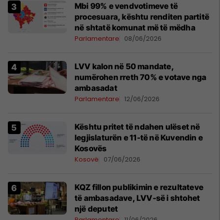
Mbi 99% e vendvotimeve të
procesuara, kështu renditen partitë
në shtatë komunat më të mëdha
Parlamentare
08/06/2026
LVV kalon në 50 mandate,
numërohen rreth 70% e votave nga
ambasadat
Parlamentare
12/06/2026
Kështu pritet të ndahen ulëset në
legjislaturën e 11-të në Kuvendin e
Kosovës
Kosovë
07/06/2026
KQZ fillon publikimin e rezultateve
të ambasadave, LVV-së i shtohet
një deputet
Parlamentare
11/06/2026