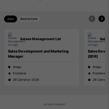
Jobs
Real Estate
Solace Management Ltd
Sola
Sales Development and Marketing
Sales Deve
Manager
(SDR)
Shitje
Shitje
Prishtinë
Prishtinë
28 Qershor 2026
28 Qersho