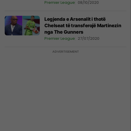
epokës moderne
Premier League
08/10/2020
Legjenda e Arsenalit i thotë
Chelseat të transferojë Martinezin
nga The Gunners
Premier League
27/07/2020