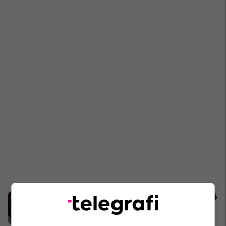
Renditen 25 sulmuesit më të mirë në
histori të Ligës Premier
Premier League
19/07/2020