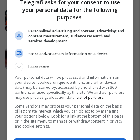
Telegrafi asks for your consent to use
your personal data for the following
Ian Wright: Nuk më pëlqen kur i
purposes:
fishkëllejnë lojtarët, por Xhaka
duhet të kërkojë falje
Personalised advertising and content, advertising and
Premier League
28/10/2019
content measurement, audience research and
services development
Wright: Ozil do të luante më mirë te
Store and/or access information on a device
Unitedi
Premier League
11/01/2018
Learn more
Your personal data will be processed and information from
your device (cookies, unique identifiers, and other device
1
data) may be stored by, accessed by and shared with 369
partners, or used specifically by this site. We and our partners
may use precise geolocation data.
List of partners.
Some vendors may process your personal data on the basis
of legitimate interest, which you can object to by managing
your options below. Look for a link at the bottom of this page
or in the site menu to manage or withdraw consent in privacy
and cookie settings.