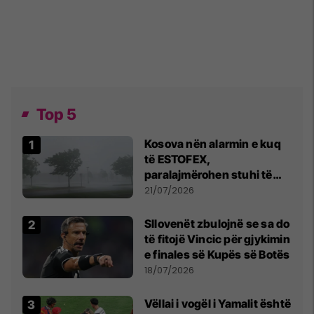
Top 5
Kosova nën alarmin e kuq
të ESTOFEX,
paralajmërohen stuhi të
fuqishme me breshër dhe
21/07/2026
erëra të forta
Sllovenët zbulojnë se sa do
të fitojë Vincic për gjykimin
e finales së Kupës së Botës
18/07/2026
Vëllai i vogël i Yamalit është