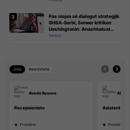
Pas nisjes së dialogut strategjik
SHBA-Serbi, Serwer kritikon
Uashingtonin: Anashkaluat
Banjskën, sulmin ndaj KFOR-it
Serbia
dhe rrëmbimin e Policëve të
Kosovës
Jobs
Real Estate
Avedo Kosovo
ALTIN
Recepsioniste
Asistente e S
Prishtinë
Prishtinë