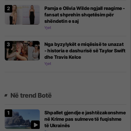
Pamja e Olivia Wilde ngjall reagime -
fansat shprehin shqetësim për
shëndetin e saj
Yjet
Nga byzylykët e miqësisë te unazat
- historia e dashurisë së Taylor Swift
dhe Travis Kelce
Yjet
Në trend Botë
Shpallet gjendje e jashtëzakonshme
në Krime pas sulmeve të fuqishme
të Ukrainës