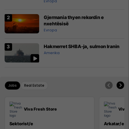
Evropa
Gjermania thyen rekordin e
nxehtësisë
Evropa
Hakmerret SHBA-ja, sulmon Iranin
Amerika
Jobs
Real Estate
Viva Fresh Store
Viva 
Sektorist/e
Arkatar/e