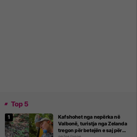
Top 5
Kafshohet nga nepërka në
Valbonë, turistja nga Zelanda
tregon për betejën e saj për
mbijetesë