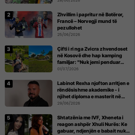
28/06/2026
Zhvillim i papritur në Botëror,
Francë – Norvegji mund të
pezullohet
25/06/2026
Çifti i ri nga Zvicra zhvendoset
në Kosovë dhe hap kamping
familjar: "Nuk jemi penduar
asnjë ditë"
01/07/2026
Labinot Rexha njofton arritjen e
rëndësishme akademike - i
njihet diploma e masterit në
Psikologji në Zvicër
29/06/2026
Shtatzënia me IVF, Xheneta i
reagon ashpër Xhuli Nurës: Ke
gabuar, ndjenjën e babait nuk