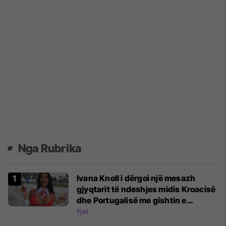
Nga Rubrika
Ivana Knoll i dërgoi një mesazh
gjyqtarit të ndeshjes midis Kroacisë
dhe Portugalisë me gishtin e
mesëm: E prishe punën
Yjet