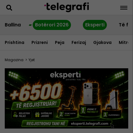
Ballina
Botërori 2026
Eksperti
Të fu
Prishtina
Prizreni
Peja
Ferizaj
Gjakova
Mitrov
Magazina
>
Yjet