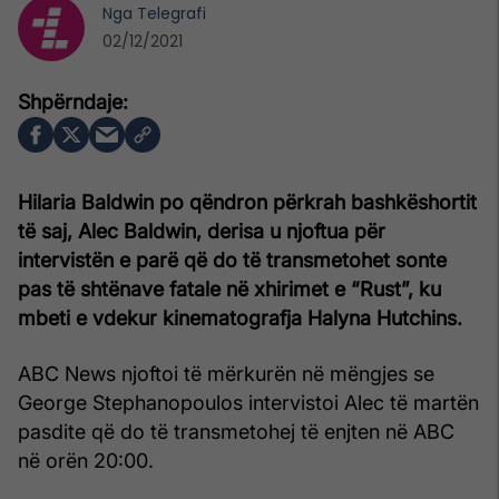
Nga
Telegrafi
02/12/2021
Hilaria Baldwin po qëndron përkrah bashkëshortit
të saj, Alec Baldwin, derisa u njoftua për
intervistën e parë që do të transmetohet sonte
pas të shtënave fatale në xhirimet e “Rust”, ku
mbeti e vdekur kinematografja Halyna Hutchins.
ABC News njoftoi të mërkurën në mëngjes se
George Stephanopoulos intervistoi Alec të martën
pasdite që do të transmetohej të enjten në ABC
në orën 20:00.