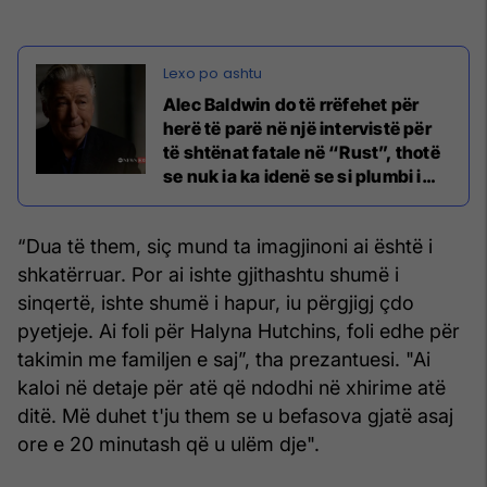
Alec Baldwin do të rrëfehet për
herë të parë në një intervistë për
të shtënat fatale në “Rust”, thotë
se nuk ia ka idenë se si plumbi i
vërtetë u shfaq në xhirime
“Dua të them, siç mund ta imagjinoni ai është i
shkatërruar. Por ai ishte gjithashtu shumë i
sinqertë, ishte shumë i hapur, iu përgjigj çdo
pyetjeje. Ai foli për Halyna Hutchins, foli edhe për
takimin me familjen e saj”, tha prezantuesi. "Ai
kaloi në detaje për atë që ndodhi në xhirime atë
ditë. Më duhet t'ju them se u befasova gjatë asaj
ore e 20 minutash që u ulëm dje".