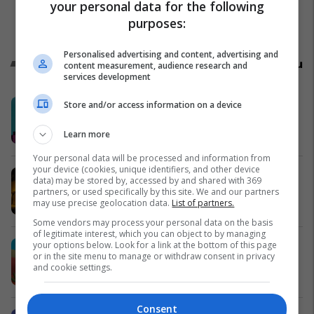
your personal data for the following
purposes:
Personalised advertising and content, advertising and
Promo
Reklamo këtu
content measurement, audience research and
services development
Swinto – Financimi digjital në pak
Store and/or access information on a device
minuta
Learn more
Swinto
Your personal data will be processed and information from
your device (cookies, unique identifiers, and other device
Me VIPA, çdo ndeshje shijohet
data) may be stored by, accessed by and shared with 369
ndryshe
partners, or used specifically by this site. We and our partners
may use precise geolocation data.
List of partners.
Vipa Chips
Some vendors may process your personal data on the basis
of legitimate interest, which you can object to by managing
your options below. Look for a link at the bottom of this page
Argeta sjell shijet e botës: Argeta
or in the site menu to manage or withdraw consent in privacy
Mexico dhe Argeta India
and cookie settings.
Argeta
Consent