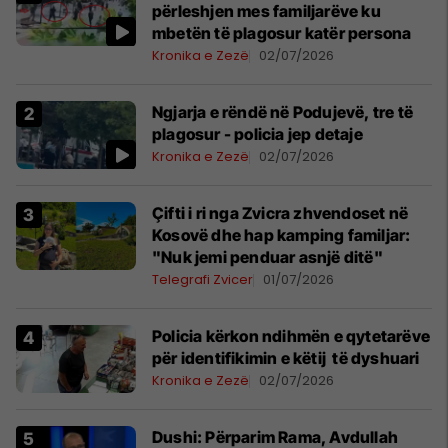
përleshjen mes familjarëve ku
mbetën të plagosur katër persona
Kronika e Zezë
02/07/2026
Ngjarja e rëndë në Podujevë, tre të
plagosur - policia jep detaje
Kronika e Zezë
02/07/2026
Çifti i ri nga Zvicra zhvendoset në
Kosovë dhe hap kamping familjar:
"Nuk jemi penduar asnjë ditë"
Telegrafi Zvicer
01/07/2026
Policia kërkon ndihmën e qytetarëve
për identifikimin e këtij të dyshuari
Kronika e Zezë
02/07/2026
Dushi: Përparim Rama, Avdullah