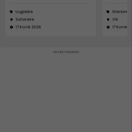
Logjistikë
Shërbime 
Suharekë
Viti
17 Korrik 2026
17 Korrik 