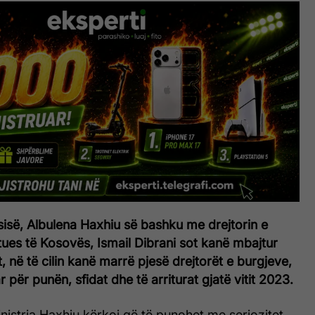
ësisë, Albulena Haxhiu së bashku me drejtorin e
ues të Kosovës, Ismail Dibrani sot kanë mbajtur
t, në të cilin kanë marrë pjesë drejtorët e burgjeve,
 për punën, sfidat dhe të arriturat gjatë vitit 2023.
ministrja Haxhiu kërkoi që të punohet me seriozitet