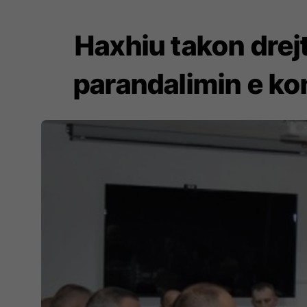
​Haxhiu takon drej
parandalimin e kon