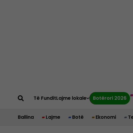
Të Fundit
Lajme lokale
Botërori 2026
Ballina
Lajme
Botë
Ekonomi
T