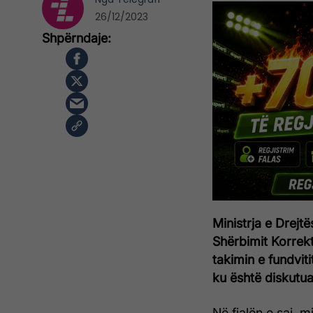
26/12/2023
Ministrja e Drejt
Shërbimit Korrekt
takimin e fundviti
ku është diskutuar
Në fjalën e saj, 