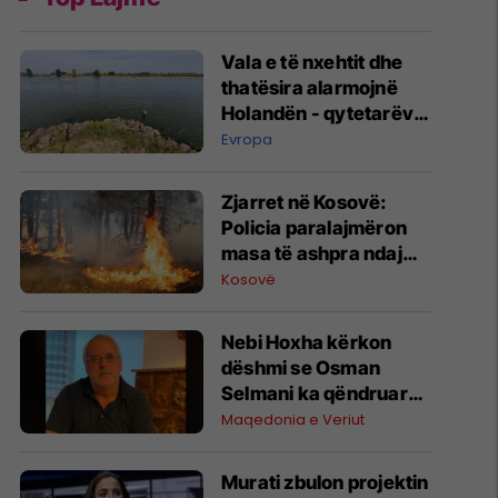
Vala e të nxehtit dhe
thatësira alarmojnë
Holandën - qytetarëve
u kërkohet të kursejnë
Evropa
ujin
Zjarret në Kosovë:
Policia paralajmëron
masa të ashpra ndaj
zjarrvënësve
Kosovë
Nebi Hoxha kërkon
dëshmi se Osman
Selmani ka qëndruar
në Çegran gjatë luftës
Maqedonia e Veriut
dhe nuk ka kryer krime
lufte
Murati zbulon projektin