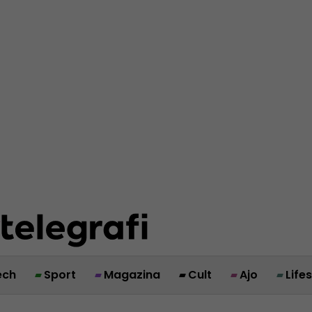
ech
Sport
Magazina
Cult
Ajo
Life