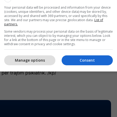
Haxhiu shprehu mbështetje për Shërbimin Korrektues
Your personal data will be processed and information from your device
(cookies, unique identifiers, and other device data) may be stored by,
ektin ligjor dhe atë financiar, ndërsa kërkoi që tu
accessed by and shared with 369 partners, or used specifically by this
edhe grave të punësuara në institucionet
site. We and our partners may use precise geolocation data.
List of
partners.
Some vendors may process your personal data on the basis of legitimate
interest, which you can object to by managing your options below. Look
e burgjeve kanë raportuar për arritjet, sfidat dhe
for a link at the bottom of this page or in the site menu to manage or
withdraw consent in privacy and cookie settings.
janë përkitazi me planin e punës dhe realizimin e
lanifikimeve për vitin 2024.
Manage options
Consent
e shqetësuese mbetet trajtimi i të burgosurve të
për trajtim psikiatrik. /kp/