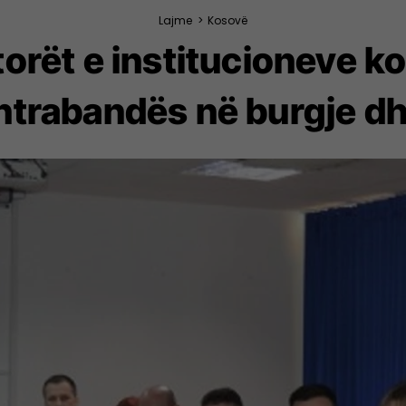
Lajme
>
Kosovë
torët e institucioneve 
trabandës në burgje dhe