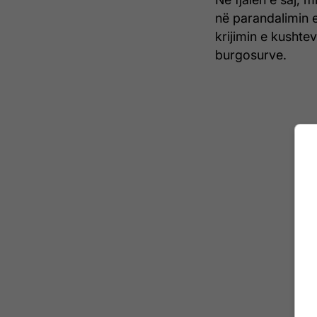
në parandalimin e
krijimin e kushte
burgosurve.