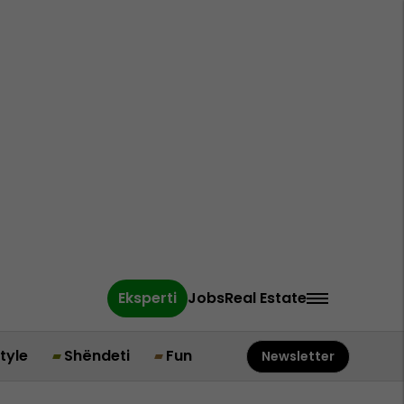
Eksperti
Jobs
Real Estate
style
Shëndeti
Fun
Newsletter