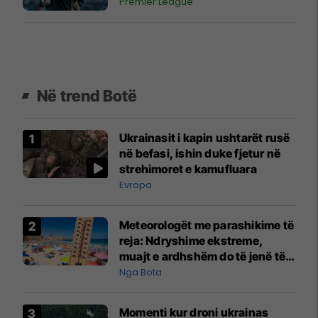
Premier League
Në trend Botë
Ukrainasit i kapin ushtarët rusë
në befasi, ishin duke fjetur në
strehimoret e kamufluara
Evropa
Meteorologët me parashikime të
reja: Ndryshime ekstreme,
muajt e ardhshëm do të jenë të
pazakontë
Nga Bota
Momenti kur droni ukrainas