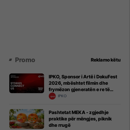
Promo
Reklamo këtu
IPKO, Sponsor i Artë i DokuFest
2026, mbështet filmin dhe
frymëzon gjeneratën e re të
krijuesve
IPKO
Pashtetat MEKA - zgjedhje
praktike për mëngjes, piknik
dhe rrugë