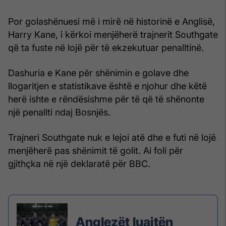
Por golashënuesi më i mirë në historinë e Anglisë,
Harry Kane, i kërkoi menjëherë trajnerit Southgate
që ta fuste në lojë për të ekzekutuar penalltinë.
Dashuria e Kane për shënimin e golave ​​dhe
llogaritjen e statistikave është e njohur dhe këtë
herë ishte e rëndësishme për të që të shënonte
një penallti ndaj Bosnjës.
Trajneri Southgate nuk e lejoi atë dhe e futi në lojë
menjëherë pas shënimit të golit. Ai foli për
gjithçka në një deklaratë për BBC.
Anglezët luajtën