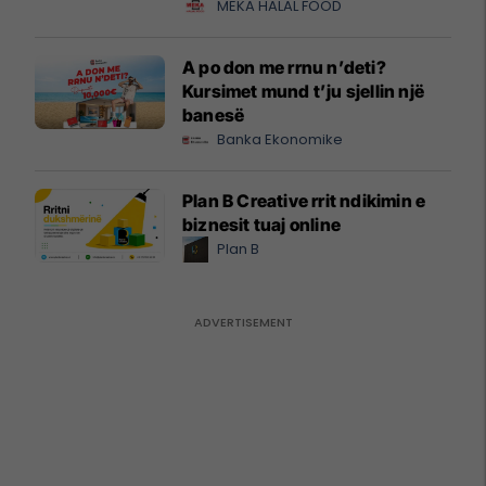
MEKA HALAL FOOD
A po don me rrnu n’deti?
Kursimet mund t’ju sjellin një
banesë
Banka Ekonomike
Plan B Creative rrit ndikimin e
biznesit tuaj online
Plan B