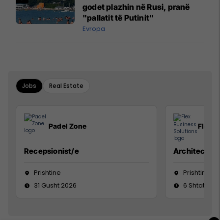
godet plazhin në Rusi, pranë
"pallatit të Putinit"
Evropa
Jobs
Real Estate
Padel Zone
Flex B
Recepsionist/e
Architect
Prishtine
Prishtinë
31 Gusht 2026
6 Shtator 2