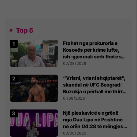
Top 5
Ftohet nga prokuroria e
Kosovës për krime lufte,
ish-gjenerali serb thotë se
dikush e tradhtoi në
02/08/2026
Beograd
“Vrisni, vrisni shqiptarët”,
skandal në UFC Beograd:
Buzukja u përball me thirrje
anti-shqiptare nga
01/08/2026
tribunat
Një pleskavicë e ngrënë
nga Dua Lipa në Prishtinë
në orën 04:28 të mëngjesit
- dhe bota digjitale serbe
03/08/2026