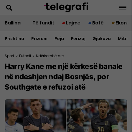
Ballina
Të fundit
Lajme
Botë
Ekono
Prishtina
Prizreni
Peja
Ferizaj
Gjakova
Mitrov
Sport
>
Futboll
>
Ndërkombëtare
Harry Kane me një kërkesë banale
në ndeshjen ndaj Bosnjës, por
Southgate e refuzoi atë