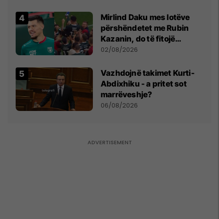
shpall gjendjen e luftës
Mirlind Daku mes lotëve
përshëndetet me Rubin
Kazanin, do të fitojë
miliona te Spartak Moska
02/08/2026
Vazhdojnë takimet Kurti-
Abdixhiku - a pritet sot
marrëveshje?
06/08/2026