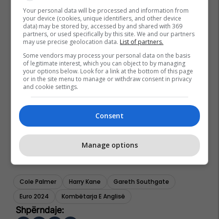
Your personal data will be processed and information from
your device (cookies, unique identifiers, and other device
data) may be stored by, accessed by and shared with 369
partners, or used specifically by this site. We and our partners
may use precise geolocation data.
List of partners.
Some vendors may process your personal data on the basis
of legitimate interest, which you can object to by managing
your options below. Look for a link at the bottom of this page
or in the site menu to manage or withdraw consent in privacy
and cookie settings.
Consent
Manage options
Cole Palmer
Harry Kane
Gareth Southgate
Euro 2024
Kombëtarja E Anglisë