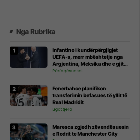
Nga Rubrika
Infantino i kundërpërgjigjet
UEFA-s, merr mbështetje nga
Argjentina, Meksika dhe e gjithë
Afrika
Përfaqësueset
Fenerbahce planifikon
transferimin befasues të yllit të
Real Madridit
Ligat tjera
Maresca zgjedh zëvendësuesin
e Rodrit te Manchester City