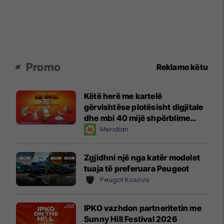
Promo
Reklamo këtu
Këtë herë me kartelë
gërvishtëse plotësisht digjitale
dhe mbi 40 mijë shpërblime
instant!
Meridian
Zgjidhni një nga katër modelet
tuaja të preferuara Peugeot
Peugot Kosova
IPKO vazhdon partneritetin me
Sunny Hill Festival 2026