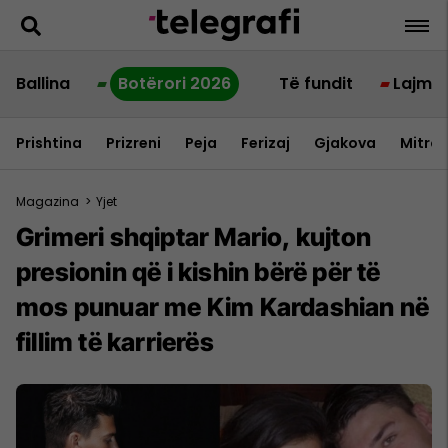
Ballina
Botërori 2026
Të fundit
Lajme
Prishtina
Prizreni
Peja
Ferizaj
Gjakova
Mitrov
Magazina
>
Yjet
Grimeri shqiptar Mario, kujton
presionin që i kishin bërë për të
mos punuar me Kim Kardashian në
fillim të karrierës