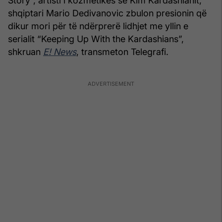
Story”, artisti i kozmetikës së Kim Kardashianit,
shqiptari Mario Dedivanovic zbulon presionin që
dikur mori për të ndërprerë lidhjet me yllin e
serialit “Keeping Up With the Kardashians”,
shkruan
E! News
, transmeton Telegrafi.