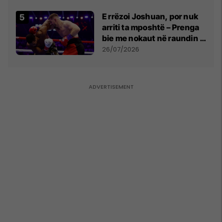
E rrëzoi Joshuan, por nuk
arriti ta mposhtë – Prenga
bie me nokaut në raundin e
dytë
26/07/2026