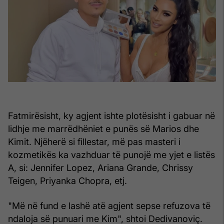
Fatmirësisht, ky agjent ishte plotësisht i gabuar në
lidhje me marrëdhëniet e punës së Marios dhe
Kimit. Njëherë si fillestar, më pas masteri i
kozmetikës ka vazhduar të punojë me yjet e listës
A, si: Jennifer Lopez, Ariana Grande, Chrissy
Teigen, Priyanka Chopra, etj.
"Më në fund e lashë atë agjent sepse refuzova të
ndaloja së punuari me Kim", shtoi Dedivanoviç.