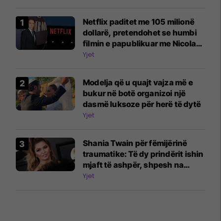
Netflix paditet me 105 milionë
dollarë, pretendohet se humbi
filmin e papublikuar me Nicolas
Cage
Yjet
Modelja që u quajt vajza më e
bukur në botë organizoi një
dasmë luksoze për herë të dytë
Yjet
Shania Twain për fëmijërinë
traumatike: Të dy prindërit ishin
mjaft të ashpër, shpesh na
rrihnin
Yjet