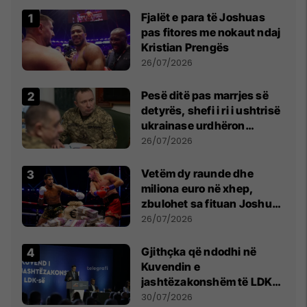
Fjalët e para të Joshuas
pas fitores me nokaut ndaj
Kristian Prengës
26/07/2026
Pesë ditë pas marrjes së
detyrës, shefi i ri i ushtrisë
ukrainase urdhëron
kontroll të madh
26/07/2026
Vetëm dy raunde dhe
miliona euro në xhep,
zbulohet sa fituan Joshua
e Prenga
26/07/2026
Gjithçka që ndodhi në
Kuvendin e
jashtëzakonshëm të LDK-
së
30/07/2026