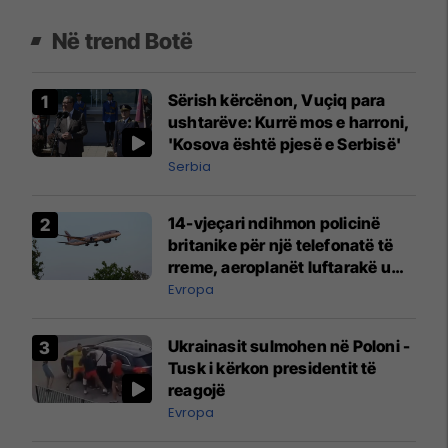
Në trend Botë
Sërish kërcënon, Vuçiq para
ushtarëve: Kurrë mos e harroni,
'Kosova është pjesë e Serbisë'
Serbia
14-vjeçari ndihmon policinë
britanike për një telefonatë të
rreme, aeroplanët luftarakë u
ngritën në ajër për të
Evropa
interceptuar fluturaken e Qatar
Airways që po shkonte drejt
Ukrainasit sulmohen në Poloni -
Mançesterit
Tusk i kërkon presidentit të
reagojë
Evropa