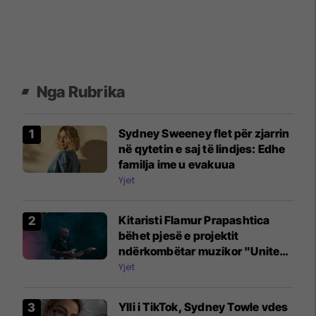
Nga Rubrika
Sydney Sweeney flet për zjarrin
në qytetin e saj të lindjes: Edhe
familja ime u evakuua
Yjet
Kitaristi Flamur Prapashtica
bëhet pjesë e projektit
ndërkombëtar muzikor "United
Song"
Yjet
Ylli i TikTok, Sydney Towle vdes