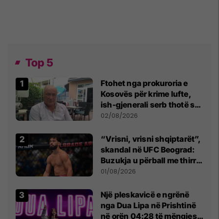
Top 5
Ftohet nga prokuroria e
Kosovës për krime lufte,
ish-gjenerali serb thotë se
dikush e tradhtoi në
02/08/2026
Beograd
“Vrisni, vrisni shqiptarët”,
skandal në UFC Beograd:
Buzukja u përball me thirrje
anti-shqiptare nga
01/08/2026
tribunat
Një pleskavicë e ngrënë
nga Dua Lipa në Prishtinë
në orën 04:28 të mëngjesit