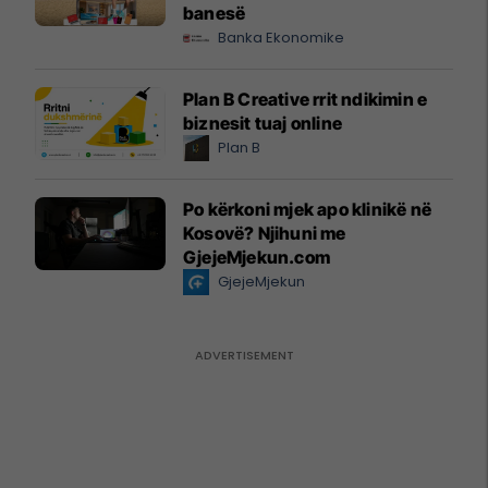
banesë
Banka Ekonomike
Plan B Creative rrit ndikimin e
biznesit tuaj online
Plan B
Po kërkoni mjek apo klinikë në
Kosovë? Njihuni me
GjejeMjekun.com
GjejeMjekun