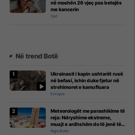
në moshën 26 vjeç pas betejës
me kancerin
Yjet
Në trend Botë
Ukrainasit i kapin ushtarët rusë
në befasi, ishin duke fjetur në
strehimoret e kamufluara
Evropa
Meteorologët me parashikime të
reja: Ndryshime ekstreme,
muajt e ardhshëm do të jenë të
pazakontë
Nga Bota