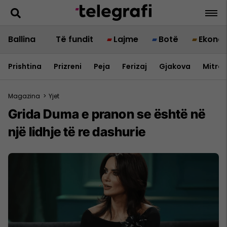
Ballina
Të fundit
Lajme
Botë
Ekono
Prishtina
Prizreni
Peja
Ferizaj
Gjakova
Mitrov
Magazina
>
Yjet
Grida Duma e pranon se është në
një lidhje të re dashurie