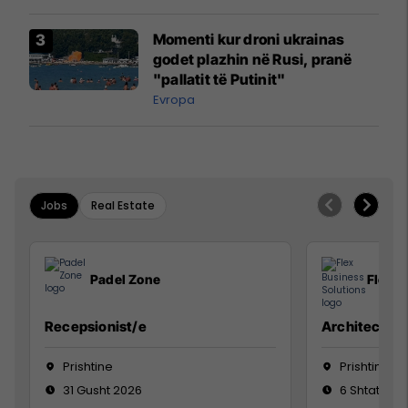
Momenti kur droni ukrainas
godet plazhin në Rusi, pranë
"pallatit të Putinit"
Evropa
Jobs
Real Estate
Padel Zone
Flex B
Recepsionist/e
Architect
Prishtine
Prishtinë
31 Gusht 2026
6 Shtator 2