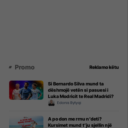
Promo
Reklamo këtu
Si Bernardo Silva mund ta
dëshmojë vetën si pasuesi i
Luka Modricit te Real Madridi?
Edonis Bytyqi
A po don me rrnu n’deti?
Kursimet mund t’ju sjellin një