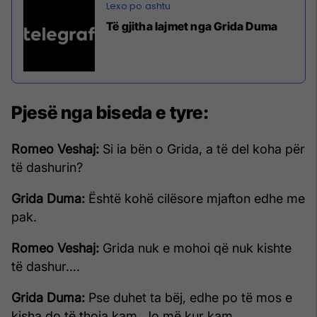
Të gjitha lajmet nga Grida Duma
Pjesë nga biseda e tyre:
Romeo Veshaj:
Si ia bën o Grida, a të del koha për
të dashurin?
Grida Duma:
Është kohë cilësore mjafton edhe me
pak.
Romeo Veshaj:
Grida nuk e mohoi që nuk kishte
të dashur….
Grida Duma:
Pse duhet ta bëj, edhe po të mos e
kisha do të thoja kam. Jo më kur kam.