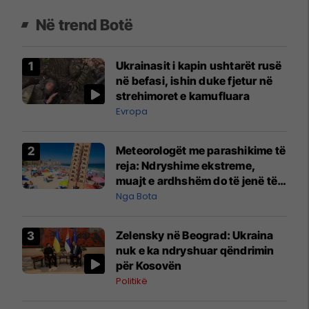
Në trend Botë
Ukrainasit i kapin ushtarët rusë
në befasi, ishin duke fjetur në
strehimoret e kamufluara
Evropa
Meteorologët me parashikime të
reja: Ndryshime ekstreme,
muajt e ardhshëm do të jenë të
pazakontë
Nga Bota
Zelensky në Beograd: Ukraina
nuk e ka ndryshuar qëndrimin
për Kosovën
Politikë