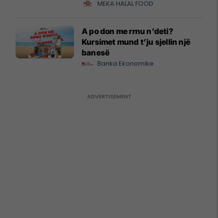
MEKA HALAL FOOD
A po don me rrnu n’deti?
Kursimet mund t’ju sjellin një
banesë
Banka Ekonomike