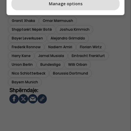
Manage options
Granit Xhaka
Omar Marmoush
Shqiptarët Nëpër Botë
Joshua Kimmich
Bayer Leverkusen
Alejandro Grimaldo
Frederik Ronnow
Nadiem Amiri
Florian Wirtz
Harry Kane
Jamal Musiala
Eintracht Frankfurt
Union Berlin
Bundesliga
Willi Orban
Nico Schlotterbeck
Borussia Dortmund
Bayern Munich