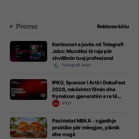
Promo
Reklamo këtu
Konkurset e javës në Telegrafi
Jobs: Mundësi të reja për
zhvillimin tuaj profesional
Telegrafi Jobs
IPKO, Sponsor i Artë i DokuFest
2026, mbështet filmin dhe
frymëzon gjeneratën e re të
krijuesve
IPKO
Pashtetat MEKA - zgjedhje
praktike për mëngjes, piknik
dhe rrugë