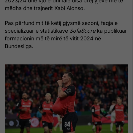
2023/24 dhe kjo erdhi falë disa prej yjeve më të
mëdha dhe trajnerit Xabi Alonso.
Pas përfundimit të këtij gjysmë sezoni, faqja e
specializuar e statistikave
SofaScore
ka publikuar
formacionin më të mirë të vitit 2024 në
Bundesliga.