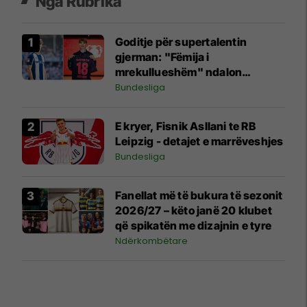
Nga Rubrika
Goditje për supertalentin
gjerman: "Fëmija i
mrekullueshëm" ndalon
futbollin për shkak të
Bundesliga
problemeve shëndetësore
E kryer, Fisnik Asllani te RB
Leipzig - detajet e marrëveshjes
Bundesliga
Fanellat më të bukura të sezonit
2026/27 – këto janë 20 klubet
që spikatën me dizajnin e tyre
Ndërkombëtare