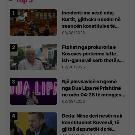
Incidenti me vezë ndaj
Kurtit, gjithçka ndodhi në
seancën konstituive të
Kuvendit
06/08/2026
Ftohet nga prokuroria e
Kosovës për krime lufte,
ish-gjenerali serb thotë se
dikush e tradhtoi në
02/08/2026
Beograd
Një pleskavicë e ngrënë
nga Dua Lipa në Prishtinë
në orën 04:28 të mëngjesit
- dhe bota digjitale serbe
03/08/2026
shpall gjendjen e luftës
Deda: Nëse deri nesër nuk
konstituohet Kuvendi, të
gjithë deputetët do të