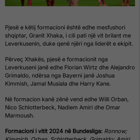
Pjesë e këtij formacioni është edhe mesfushori
shqiptar, Granit Xhaka, i cili pati një vit brilant me
Leverkusenin, duke qenë njëri nga liderët e ekipit.
Përveç Xhakës, pjesë e formacionit nga
Leverkuseni janë edhe Florian Wirtz dhe Alejandro
Grimaldo, ndërsa nga Bayerni janë Joshua
Kimmish, Jamal Musiala dhe Harry Kane.
Në formacion kanë zënë vend edhe Willi Orban,
Nico Schlotterbeck, Nadiem Amiri dhe Omar
Marmoush.
Formacioni i vitit 2024 në Bundesliga:
Ronnow;
Kimmich, Orban, Schlotterbeck, Grimaldo; Amiri,