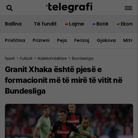
Ballina
Të fundit
Lajme
Botë
Ekono
Prishtina
Prizreni
Peja
Ferizaj
Gjakova
Mitrov
Sport
>
Futboll
>
Ndërkombëtare
>
Bundesliga
Granit Xhaka është pjesë e
formacionit më të mirë të vitit në
Bundesliga