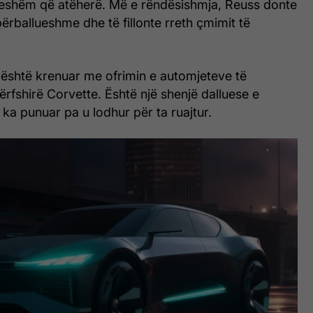
jeshëm që atëherë. Më e rëndësishmja, Reuss donte
përballueshme dhe të fillonte rreth çmimit të
është krenuar me ofrimin e automjeteve të
rfshirë Corvette. Është një shenjë dalluese e
a punuar pa u lodhur për ta ruajtur.