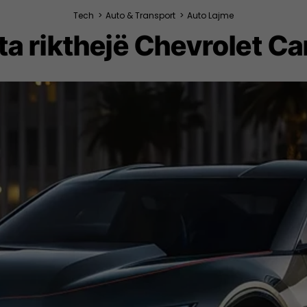
Tech
>
Auto & Transport
>
Auto Lajme
ta rikthejë Chevrolet C