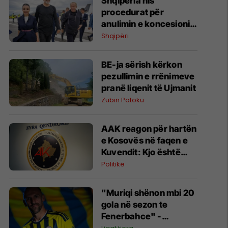
​Shqipëria nis
procedurat për
anulimin e koncesionit
të Aeroportit të Vlorës
Shqipëri
BE-ja sërish kërkon
pezullimin e rrënimeve
pranë liqenit të Ujmanit
Zubin Potoku
AAK reagon për hartën
e Kosovës në faqen e
Kuvendit: Kjo është
fytyra e vërtetë e këtij
Politikë
pushteti
"Muriqi shënon mbi 20
gola në sezon te
Fenerbahce" -