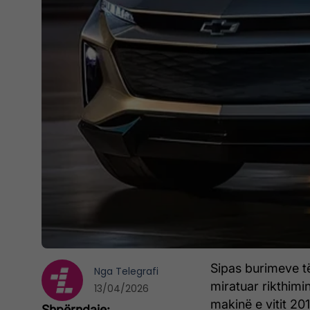
Sipas burimeve të
Nga
Telegrafi
miratuar rikthimi
13/04/2026
makinë e vitit 201