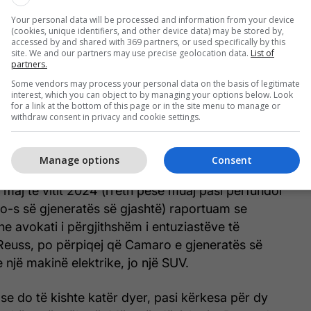
Your personal data will be processed and information from your device
(cookies, unique identifiers, and other device data) may be stored by,
accessed by and shared with 369 partners, or used specifically by this
site. We and our partners may use precise geolocation data.
List of
partners.
Some vendors may process your personal data on the basis of legitimate
interest, which you can object to by managing your options below. Look
 nga objektivat e saj për automjetet elektrike, por
for a link at the bottom of this page or in the site menu to manage or
withdraw consent in privacy and cookie settings.
 automjetet elektrike si të ardhmen përfundimtare
nzicion i tillë do të zgjasë më shumë se sa
misht.
Manage options
Consent
 maj të vitit 2024 (rreth pesë muaj pasi përfundoi
o-s së gjeneratës së gjashtë) raportuam se
he avokati i përgjithshëm i entuziastëve të
euss, po përpiqej që Camaro e gjeneratës së
 një makinë elektrike, jo një SUV.
e do të kishte katër dyer, pasi kërkesa për dy