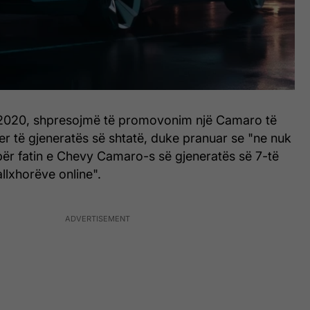
it 2020, shpresojmë të promovonim një Camaro të
r të gjeneratës së shtatë, duke pranuar se "ne nuk
r fatin e Chevy Camaro-s së gjeneratës së 7-të
llxhorëve online".