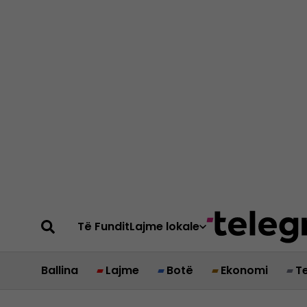
Të Fundit
Lajme lokale
Ballina
Lajme
Botë
Ekonomi
T