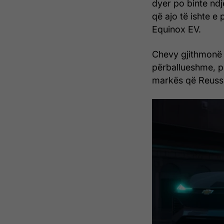
dyer po binte nd
që ajo të ishte e 
Equinox EV.
Chevy gjithmonë 
përballueshme, pë
markës që Reuss k