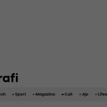
ech
Sport
Magazina
Cult
Ajo
Life