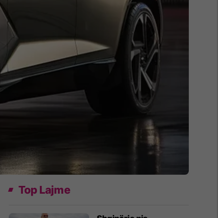
Top Lajme