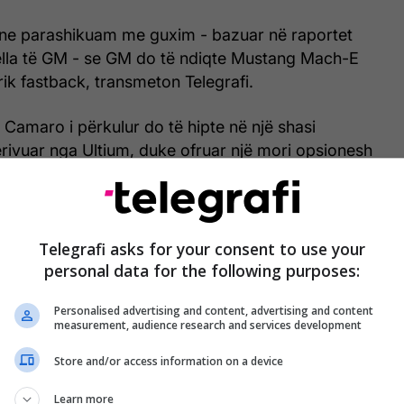
, ne parashikuam me guxim - bazuar në raportet
ella të GM - se GM do të ndiqte Mustang Mach-E
ik fastback, transmeton Telegrafi.
 Camaro i përkulur do të hipte në një shasi
rivuar nga Ultium, duke ofruar një mori opsionesh
Telegrafi asks for your consent to use your
personal data for the following purposes:
Personalised advertising and content, advertising and content
measurement, audience research and services development
Store and/or access information on a device
Learn more