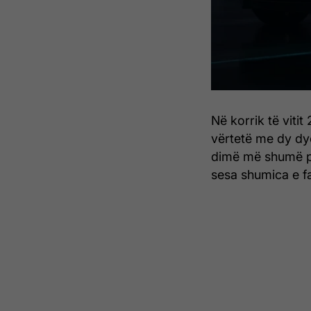
Në korrik të vit
vërtetë me dy dye
dimë më shumë pë
sesa shumica e fa