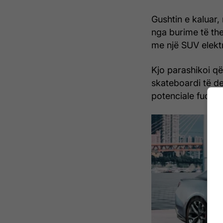
Gushtin e kaluar
nga burime të th
me një SUV elektr
Kjo parashikoi që
skateboardi të de
potenciale fuqie.