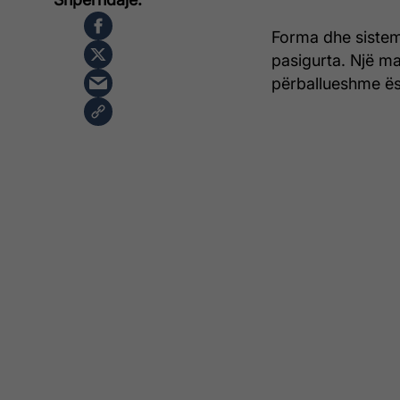
Forma dhe sistem
pasigurta. Një m
përballueshme ësht