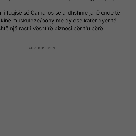
i i fuqisë së Camaros së ardhshme janë ende të
akinë muskuloze/pony me dy ose katër dyer të
ë një rast i vështirë biznesi për t'u bërë.