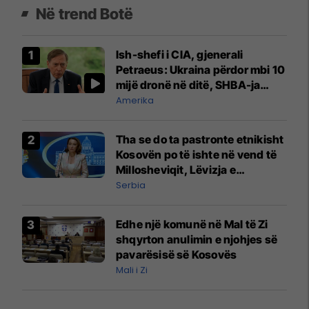
Në trend Botë
Ish-shefi i CIA, gjenerali
Petraeus: Ukraina përdor mbi 10
mijë dronë në ditë, SHBA-ja
mbetet shumë prapa në
Amerika
prodhim
Tha se do ta pastronte etnikisht
Kosovën po të ishte në vend të
Millosheviqit, Lëvizja e
Qytetarëve të Lirë në Serbi
Serbia
kërkon shkarkimin e
menjëhershëm të Snezhana
Edhe një komunë në Mal të Zi
Paunoviq
shqyrton anulimin e njohjes së
pavarësisë së Kosovës
Mali i Zi