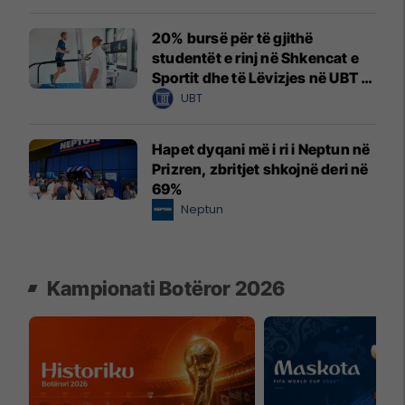
20% bursë për të gjithë
studentët e rinj në Shkencat e
Sportit dhe të Lëvizjes në UBT –
vendet janë të limituara
UBT
Hapet dyqani më i ri i Neptun në
Prizren, zbritjet shkojnë deri në
69%
Neptun
Kampionati Botëror 2026