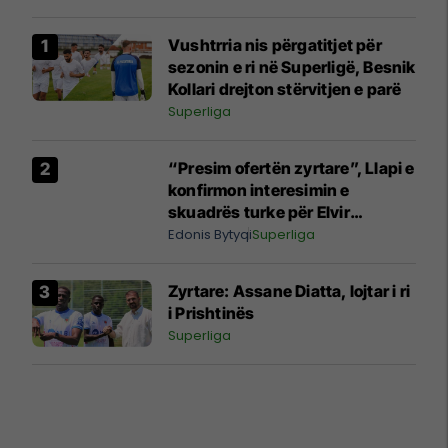
Vushtrria nis përgatitjet për
sezonin e ri në Superligë, Besnik
Kollari drejton stërvitjen e parë
Superliga
“Presim ofertën zyrtare”, Llapi e
konfirmon interesimin e
skuadrës turke për Elvir
Gashijanin
Edonis Bytyqi
Superliga
Zyrtare: Assane Diatta, lojtar i ri
i Prishtinës
Superliga