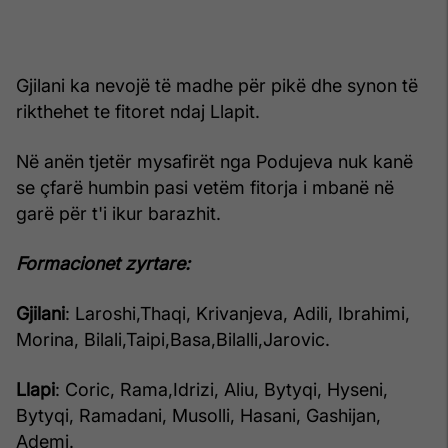
Gjilani ka nevojë të madhe për pikë dhe synon të
rikthehet te fitoret ndaj Llapit.
Në anën tjetër mysafirët nga Podujeva nuk kanë
se çfarë humbin pasi vetëm fitorja i mbanë në
garë për t'i ikur barazhit.
Formacionet zyrtare:
Gjilani
: Laroshi,Thaqi, Krivanjeva, Adili, Ibrahimi,
Morina, Bilali,Taipi,Basa,Bilalli,Jarovic.
Llapi
: Coric, Rama,Idrizi, Aliu, Bytyqi, Hyseni,
Bytyqi, Ramadani, Musolli, Hasani, Gashijan,
Ademi.