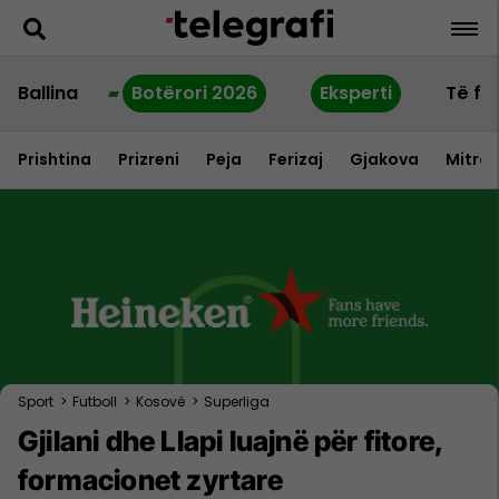
Ballina
Botërori 2026
Eksperti
Të fu
Prishtina
Prizreni
Peja
Ferizaj
Gjakova
Mitrov
Sport
>
Futboll
>
Kosovë
>
Superliga
Gjilani dhe Llapi luajnë për fitore,
formacionet zyrtare