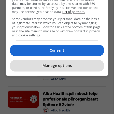
data) may be stored by, accessed by and shared with 369
partners, or used specifically by this site. We and our partners
may use precise geolocation data.
List of partners.
Some vendors may process your personal data on the basis
of legitimate interest, which you can object to by managing
your options below. Look for a link at the bottom of this page
or in the site menu to manage or withdraw consent in privacy
and cookie settings.
Promo
Reklamo këtu
Consent
Modelet ekonomike të Dacia tani
Manage options
në superofertën e verës – vetëm
4.5 euro për 100 km
Auto Mita
Alba Health sjell mbështetje
profesionale për organizatat
Spitex në Zvicër
Alba Health