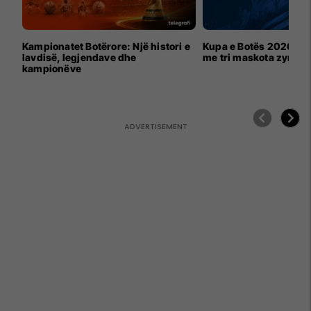
Kampionatet Botërore: Një histori e
Kupa e Botës 2026 për
lavdisë, legjendave dhe
me tri maskota zyrtar
kampionëve