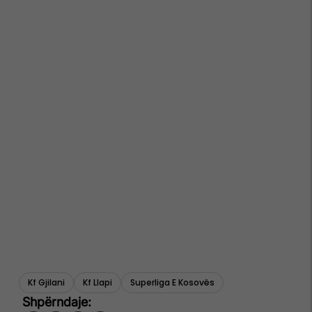
Kf Gjilani
Kf Llapi
Superliga E Kosovës