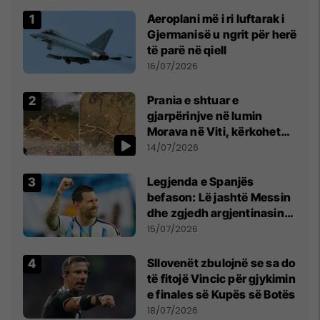
Aeroplani më i ri luftarak i
Gjermanisë u ngrit për herë
të parë në qiell
16/07/2026
Prania e shtuar e
gjarpërinjve në lumin
Morava në Viti, kërkohet
kujdes nga qytetarët
14/07/2026
Legjenda e Spanjës
befason: Lë jashtë Messin
dhe zgjedh argjentinasin
më të mirë në botë
15/07/2026
Sllovenët zbulojnë se sa do
të fitojë Vincic për gjykimin
e finales së Kupës së Botës
18/07/2026