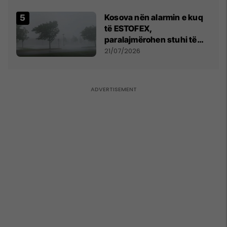
Kosova nën alarmin e kuq
të ESTOFEX,
paralajmërohen stuhi të
fuqishme me breshër dhe
21/07/2026
erëra të forta