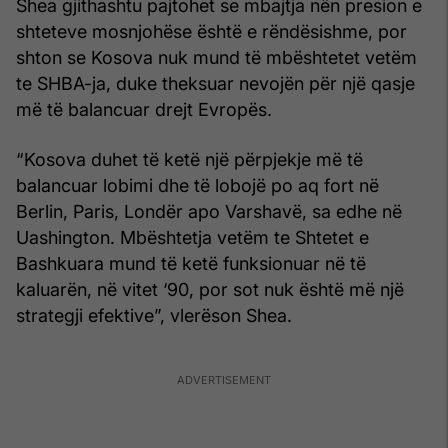
Shea gjithashtu pajtohet se mbajtja nën presion e
shteteve mosnjohëse është e rëndësishme, por
shton se Kosova nuk mund të mbështetet vetëm
te SHBA-ja, duke theksuar nevojën për një qasje
më të balancuar drejt Evropës.
“Kosova duhet të ketë një përpjekje më të
balancuar lobimi dhe të lobojë po aq fort në
Berlin, Paris, Londër apo Varshavë, sa edhe në
Uashington. Mbështetja vetëm te Shtetet e
Bashkuara mund të ketë funksionuar në të
kaluarën, në vitet ‘90, por sot nuk është më një
strategji efektive”, vlerëson Shea.