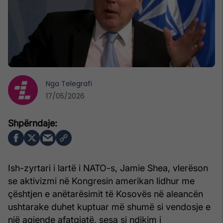
Nga
Telegrafi
17/05/2026
Ish-zyrtari i lartë i NATO-s, Jamie Shea, vlerëson
se aktivizmi në Kongresin amerikan lidhur me
çështjen e anëtarësimit të Kosovës në aleancën
ushtarake duhet kuptuar më shumë si vendosje e
një agjende afatgjatë, sesa si ndikim i