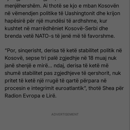
menjëhershëm. Ai thotë se kjo e mban Kosovën
në vëmendjen politike të Uashingtonit dhe krijon
hapësirë për një mundësi të ardhshme, kur
kushtet në marrëdhëniet Kosovë-Serbi dhe
brenda vetë NATO-s të jenë më të favorshme.
“Por, sinqerisht, derisa të ketë stabilitet politik në
Kosovë, sepse tri palë zgjedhje në 18 muaj nuk
janë shenjë e mirë… ndaj, derisa të ketë më
shumë stabilitet pas zgjedhjeve të qershorit, nuk
pritet të ketë një rrugë të qartë përpara në
procesin e integrimit euroatlantik”, thotë Shea për
Radion Evropa e Lirë.