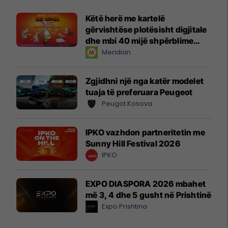
Këtë herë me kartelë
gërvishtëse plotësisht digjitale
dhe mbi 40 mijë shpërblime
instant!
Meridian
Zgjidhni një nga katër modelet
tuaja të preferuara Peugeot
Peugot Kosova
IPKO vazhdon partneritetin me
Sunny Hill Festival 2026
IPKO
EXPO DIASPORA 2026 mbahet
më 3, 4 dhe 5 gusht në Prishtinë
Expo Prishtina