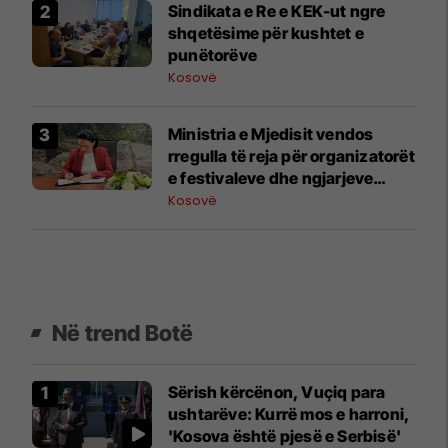
Sindikata e Re e KEK-ut ngre
shqetësime për kushtet e
punëtorëve
Kosovë
Ministria e Mjedisit vendos
rregulla të reja për organizatorët
e festivaleve dhe ngjarjeve
publike
Kosovë
Në trend Botë
Sërish kërcënon, Vuçiq para
ushtarëve: Kurrë mos e harroni,
'Kosova është pjesë e Serbisë'