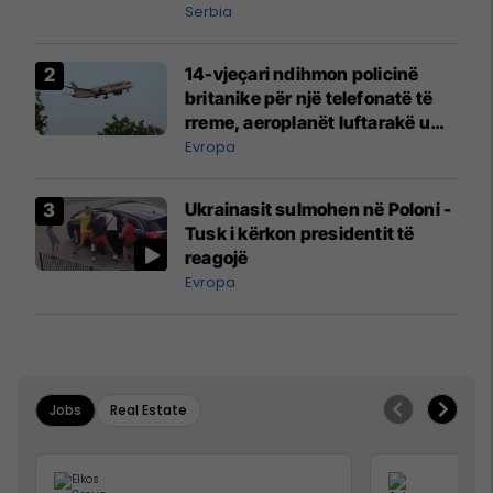
Serbia
14-vjeçari ndihmon policinë
britanike për një telefonatë të
rreme, aeroplanët luftarakë u
ngritën në ajër për të
Evropa
interceptuar fluturaken e Qatar
Airways që po shkonte drejt
Ukrainasit sulmohen në Poloni -
Mançesterit
Tusk i kërkon presidentit të
reagojë
Evropa
Jobs
Real Estate