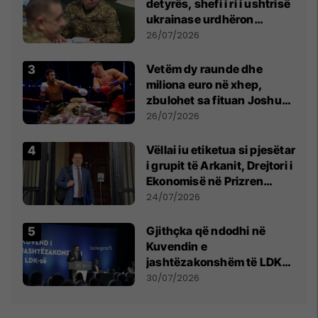
detyrës, shefi i ri i ushtrisë
ukrainase urdhëron
kontroll të madh
26/07/2026
Vetëm dy raunde dhe
miliona euro në xhep,
zbulohet sa fituan Joshua
e Prenga
26/07/2026
Vëllai iu etiketua si pjesëtar
i grupit të Arkanit, Drejtori i
Ekonomisë në Prizren
mohon pretendimet
24/07/2026
Gjithçka që ndodhi në
Kuvendin e
jashtëzakonshëm të LDK-
së
30/07/2026