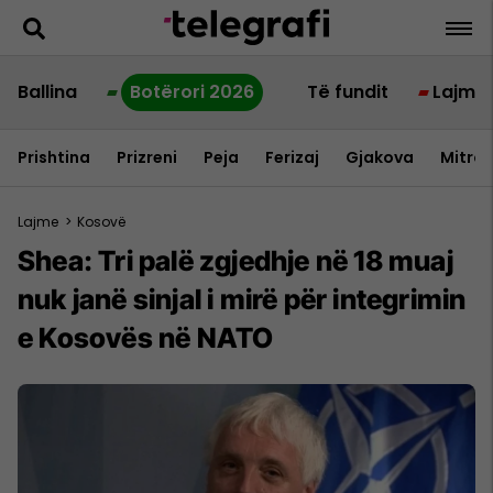
Ballina
Botërori 2026
Të fundit
Lajme
Prishtina
Prizreni
Peja
Ferizaj
Gjakova
Mitrov
Lajme
>
Kosovë
Shea: Tri palë zgjedhje në 18 muaj
nuk janë sinjal i mirë për integrimin
e Kosovës në NATO