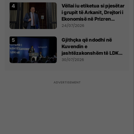
Vëllai iu etiketua si pjesëtar
i grupit të Arkanit, Drejtori i
Ekonomisë në Prizren
mohon pretendimet
24/07/2026
Gjithçka që ndodhi në
Kuvendin e
jashtëzakonshëm të LDK-
së
30/07/2026