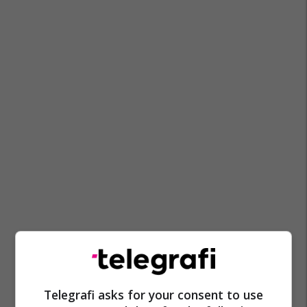
Telegrafi asks for your consent to use
Kf Dukagjini
Kf Drita
Superliga E Kosovës