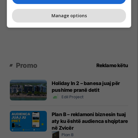
Manage options
Promo
Reklamo këtu
Holiday In 2 – banesa juaj për
pushime pranë detit
Edil Project
Plan B – reklamoni biznesin tuaj
aty ku është audienca shqiptare
në Zvicër
Plan B