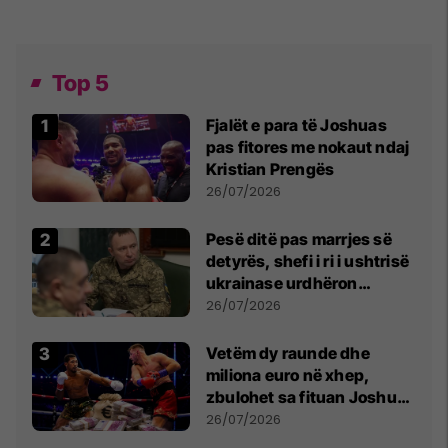
Top 5
Fjalët e para të Joshuas
pas fitores me nokaut ndaj
Kristian Prengës
26/07/2026
Pesë ditë pas marrjes së
detyrës, shefi i ri i ushtrisë
ukrainase urdhëron
kontroll të madh
26/07/2026
Vetëm dy raunde dhe
miliona euro në xhep,
zbulohet sa fituan Joshua
e Prenga
26/07/2026