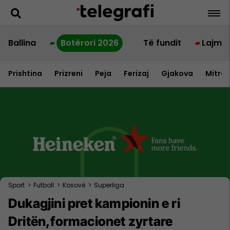
Ballina
Botërori 2026
Të fundit
Lajme
Prishtina
Prizreni
Peja
Ferizaj
Gjakova
Mitrov
Sport
>
Futboll
>
Kosovë
>
Superliga
Dukagjini pret kampionin e ri
Dritën,formacionet zyrtare