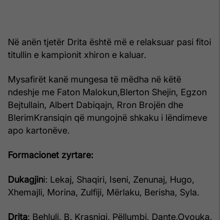
Në anën tjetër Drita është më e relaksuar pasi fitoi
titullin e kampionit xhiron e kaluar.
Mysafirët kanë mungesa të mëdha në këtë
ndeshje me Faton Malokun,Blerton Shejin, Egzon
Bejtullain, Albert Dabiqajn, Rron Brojën dhe
BlerimKransiqin që mungojnë shkaku i lëndimeve
apo kartonëve.
Formacionet zyrtare:
Dukagjin
i: Lekaj, Shaqiri, Iseni, Zenunaj, Hugo,
Xhemajli, Morina, Zulfiji, Mërlaku, Berisha, Syla.
Drita
: Behluli, B. Krasniqi, Pëllumbi, Dante,Ovouka,