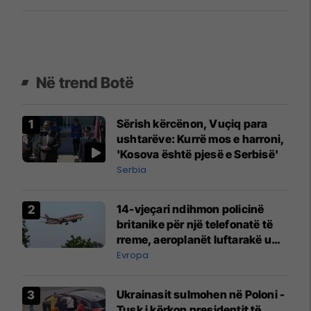
Në trend Botë
Sërish kërcënon, Vuçiq para
ushtarëve: Kurrë mos e harroni,
'Kosova është pjesë e Serbisë'
Serbia
14-vjeçari ndihmon policinë
britanike për një telefonatë të
rreme, aeroplanët luftarakë u
ngritën në ajër për të
Evropa
interceptuar fluturaken e Qatar
Airways që po shkonte drejt
Ukrainasit sulmohen në Poloni -
Mançesterit
Tusk i kërkon presidentit të