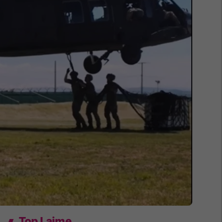
Top Lajme