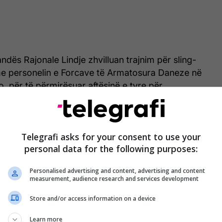
dës Rajonale Lindje zhvilluan trajnim për sling-
e personelin e Forcave të Armatosura Daneze në
 për të përmirësuar aftësinë e tyre për
or të sigurt të pajisjeve dhe mbështetjen e
ajon”, thuhet në njoftim.
Telegrafi asks for your consent to use your
 se këto aktivitete rrisin bashkëpunimin ndërmjet
personal data for the following purposes:
bëshe dhe përmirësojnë transportin e sigurt të
nizimeve në kushte të vështira.
Personalised advertising and content, advertising and content
measurement, audience research and services development
 përmirësojnë ndërveprueshmërinë ndërmjet forcave
Store and/or access information on a device
e forcojnë kapacitetin operacional të KFOR-it,
përkushtimin e vazhdueshëm për garantimin e një
Learn more