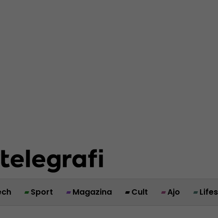
ech
Sport
Magazina
Cult
Ajo
Life