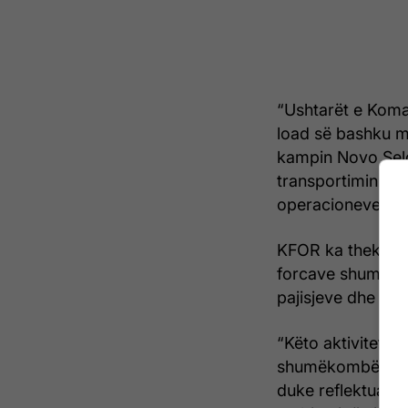
“Ushtarët e Koman
load së bashku m
kampin Novo Selo,
transportimin ajr
operacioneve në r
KFOR ka theksuar
forcave shumëkom
pajisjeve dhe fur
“Këto aktivitete
shumëkombëshe dh
duke reflektuar 