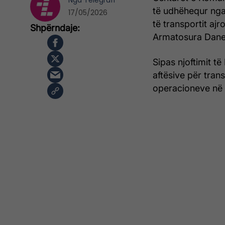
Nga
Telegrafi
të udhëhequr nga
17/05/2026
të transportit aj
Armatosura Dane
Sipas njoftimit t
aftësive për tran
operacioneve në 