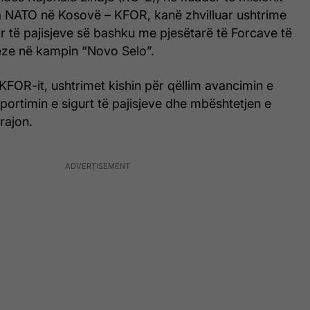
 NATO në Kosovë – KFOR, kanë zhvilluar ushtrime
ror të pajisjeve së bashku me pjesëtarë të Forcave të
ze në kampin “Novo Selo”.
ë KFOR-it, ushtrimet kishin për qëllim avancimin e
sportimin e sigurt të pajisjeve dhe mbështetjen e
rajon.