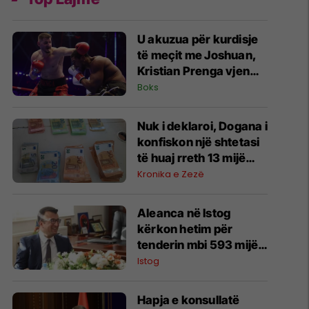
U akuzua për kurdisje
të meçit me Joshuan,
Kristian Prenga vjen
me reagim të ashpër
Boks
Nuk i deklaroi, Dogana i
konfiskon një shtetasi
të huaj rreth 13 mijë
euro në Bërnjak
Kronika e Zezë
Aleanca në Istog
kërkon hetim për
tenderin mbi 593 mijë
euro në Vrellë,
Istog
përmend edhe
zhdukjen e një
Hapja e konsullatë
dokumenti