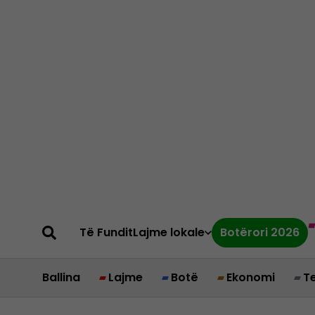
Të Fundit
Lajme lokale
Botërori 2026
Ballina
Lajme
Botë
Ekonomi
T