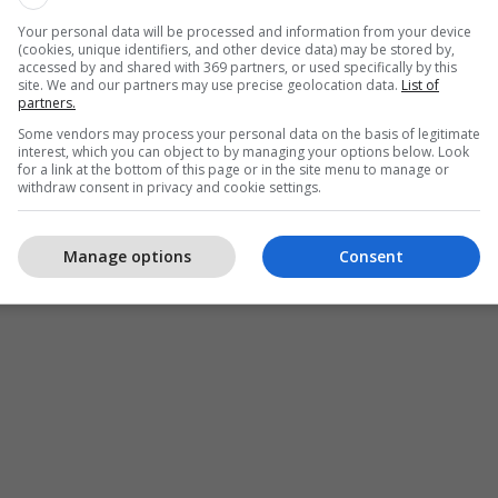
 për të gjithë njerëzit që jetojnë në Kosovë”, thuhet
Your personal data will be processed and information from your device
(cookies, unique identifiers, and other device data) may be stored by,
accessed by and shared with 369 partners, or used specifically by this
site. We and our partners may use precise geolocation data.
List of
rikujtuar se vazhdon zbatimin e mandatit të tij në
partners.
 1244 të Këshillit të Sigurimit të OKB-së, në
Some vendors may process your personal data on the basis of legitimate
shtë me Policinë e Kosovës dhe misionin e BE-së
interest, which you can object to by managing your options below. Look
for a link at the bottom of this page or in the site menu to manage or
jit në Kosovë, EULEX. /Telegrafi/
withdraw consent in privacy and cookie settings.
Manage options
Consent