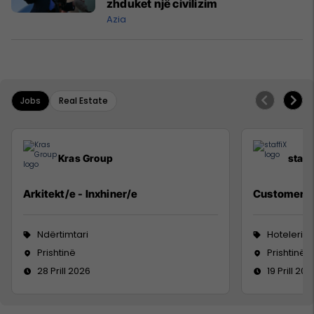
zhduket një civilizim
Azia
Jobs
Real Estate
Kras Group
staff
Arkitekt/e - Inxhiner/e
Customer S
Ndërtimtari
Hoteleri 
Prishtinë
Prishtinë
28 Prill 2026
19 Prill 202