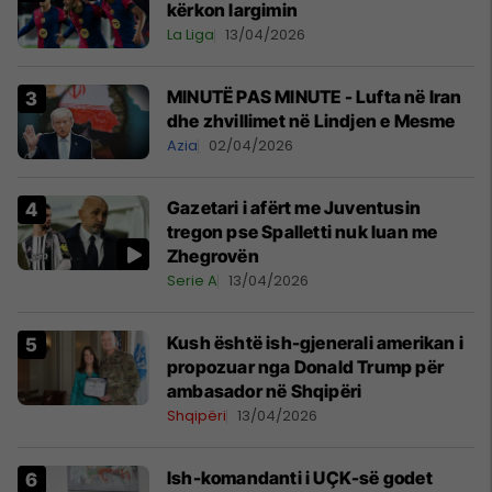
kërkon largimin
La Liga
13/04/2026
MINUTË PAS MINUTE - Lufta në Iran
dhe zhvillimet në Lindjen e Mesme
Azia
02/04/2026
Gazetari i afërt me Juventusin
tregon pse Spalletti nuk luan me
Zhegrovën
Serie A
13/04/2026
Kush është ish-gjenerali amerikan i
propozuar nga Donald Trump për
ambasador në Shqipëri
Shqipëri
13/04/2026
Ish-komandanti i UÇK-së godet