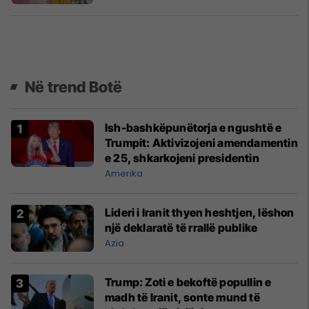
Në trend Botë
Ish-bashkëpunëtorja e ngushtë e
Trumpit: Aktivizojeni amendamentin
e 25, shkarkojeni presidentin
Amerika
Lideri i Iranit thyen heshtjen, lëshon
një deklaratë të rrallë publike
Azia
Trump: Zoti e bekoftë popullin e
madh të Iranit, sonte mund të