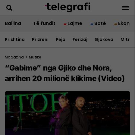
Ballina
Të fundit
Lajme
Botë
Ekono
Prishtina
Prizreni
Peja
Ferizaj
Gjakova
Mitrov
Magazina
>
Muzikë
“Gabime” nga Gjiko dhe Nora,
arrihen 20 milionë klikime (Video)