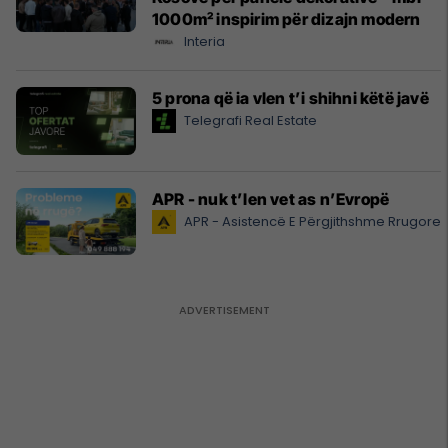
1000m² inspirim për dizajn modern
Interia
5 prona që ia vlen t’i shihni këtë javë
Telegrafi Real Estate
APR - nuk t’len vet as n’Evropë
APR - Asistencë E Përgjithshme Rrugore