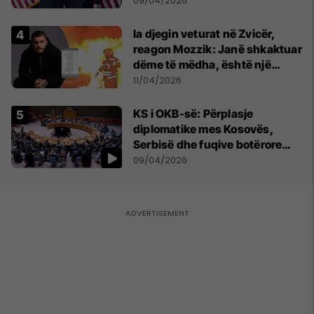
Izraelin në një luftë të
09/04/2026
mundshme me Turqinë në Siri
Ia djegin veturat në Zvicër,
reagon Mozzik: Janë shkaktuar
dëme të mëdha, është një
bandë nga Franca
11/04/2026
KS i OKB-së: Përplasje
diplomatike mes Kosovës,
Serbisë dhe fuqive botërore
mbi dialogun, sigurinë dhe
09/04/2026
UNMIK-un