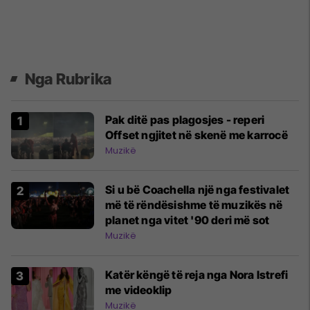
Nga Rubrika
Pak ditë pas plagosjes - reperi
Offset ngjitet në skenë me karrocë
Muzikë
Si u bë Coachella një nga festivalet
më të rëndësishme të muzikës në
planet nga vitet '90 deri më sot
Muzikë
Katër këngë të reja nga Nora Istrefi
me videoklip
Muzikë