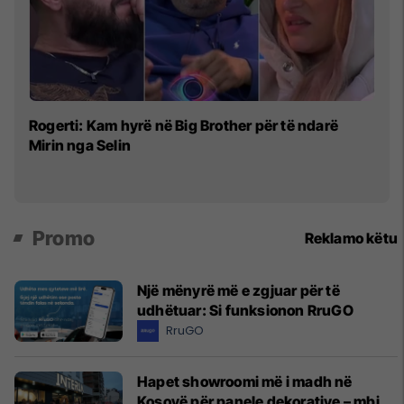
Ro
Rogerti: Kam hyrë në Big Brother për të ndarë
si
Mirin nga Selin
mi
Promo
Reklamo këtu
Një mënyrë më e zgjuar për të
udhëtuar: Si funksionon RruGO
RruGO
Hapet showroomi më i madh në
Kosovë për panele dekorative – mbi