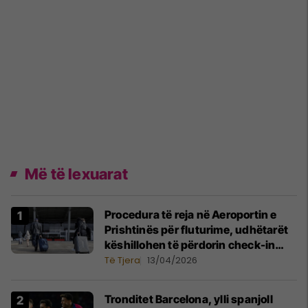
Më të lexuarat
Procedura të reja në Aeroportin e
Prishtinës për fluturime, udhëtarët
këshillohen të përdorin check-in
online
Të Tjera
13/04/2026
Tronditet Barcelona, ylli spanjoll