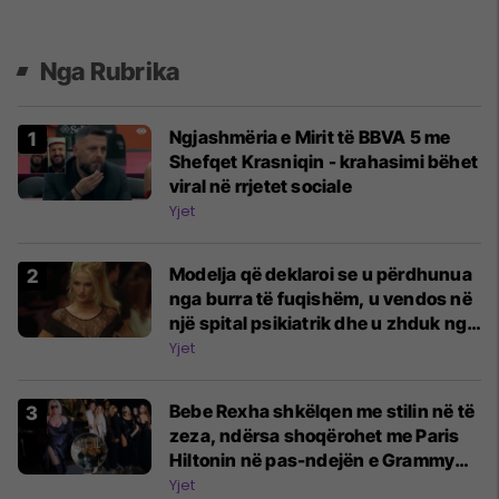
Nga Rubrika
Ngjashmëria e Mirit të BBVA 5 me
Shefqet Krasniqin - krahasimi bëhet
viral në rrjetet sociale
Yjet
Modelja që deklaroi se u përdhunua
nga burra të fuqishëm, u vendos në
një spital psikiatrik dhe u zhduk nga
sytë e publikut: A është ajo një nga
Yjet
viktimat e Epstein?
Bebe Rexha shkëlqen me stilin në të
zeza, ndërsa shoqërohet me Paris
Hiltonin në pas-ndejën e Grammy
Awards 2026
Yjet