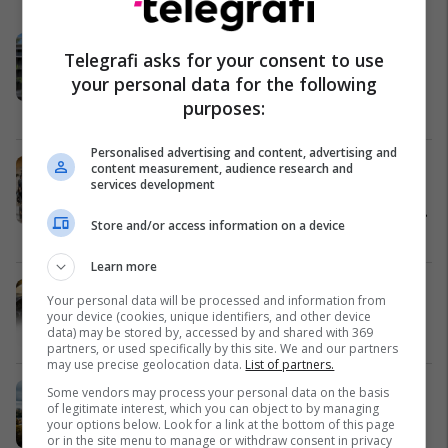
Kur investimi afatgjatë takon stilin e
Telegrafi asks for your consent to use
jetesës - Holiday In 2, investim dhe
your personal data for the following
jetesë buzë detit në Shëngjin
purposes:
Edil Project
Personalised advertising and content, advertising and
Studioni për një diplomë Bachelor
content measurement, audience research and
services development
ose Master të klasit botëror në
Kampusin e Universitetit të York-ut
Store and/or access information on a device
në Evropë në Selanik, Greqi
CITY College
Learn more
Dacia Duster, C-SUV ekonomik më i
Your personal data will be processed and information from
shitur në Kosovë për 2025
your device (cookies, unique identifiers, and other device
data) may be stored by, accessed by and shared with 369
Auto Mita
partners, or used specifically by this site. We and our partners
may use precise geolocation data.
List of partners.
Fluturime direkte Luksemburg -
Some vendors may process your personal data on the basis
of legitimate interest, which you can object to by managing
Prishtinë çdo të enjte dhe të dielë
your options below. Look for a link at the bottom of this page
me PrishtinaTicket
or in the site menu to manage or withdraw consent in privacy