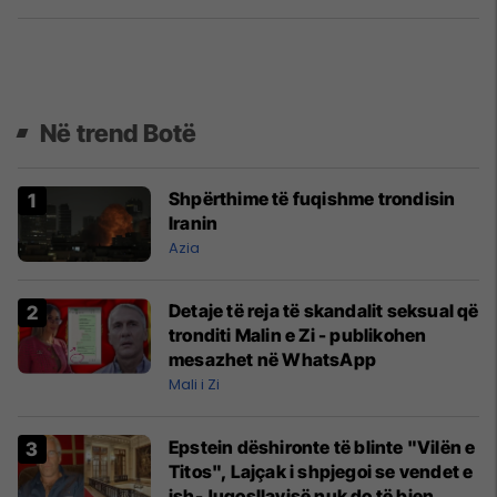
Në trend Botë
Shpërthime të fuqishme trondisin
Iranin
Azia
Detaje të reja të skandalit seksual që
tronditi Malin e Zi - publikohen
mesazhet në WhatsApp
Mali i Zi
Epstein dëshironte të blinte "Vilën e
Titos", Lajçak i shpjegoi se vendet e
ish-Jugosllavisë nuk do të bien