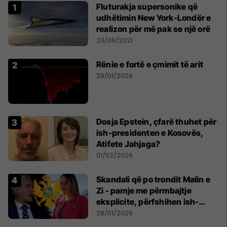
Fluturakja supersonike që
udhëtimin New York-Londër e
realizon për më pak se një orë
23/09/2021
Rënie e fortë e çmimit të arit
29/01/2026
Dosja Epstein, çfarë thuhet për
ish-presidenten e Kosovës,
Atifete Jahjaga?
01/02/2026
Skandali që po trondit Malin e
Zi - pamje me përmbajtje
eksplicite, përfshihen ish-
këshilltari i presidentit dhe
28/01/2026
sekretarja shtetërore