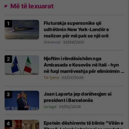
Më të lexuarat
Fluturakja supersonike që
udhëtimin New York-Londër e
realizon për më pak se një orë
Shkencë
23/09/2021
Njoftim i rëndësishëm nga
Ambasada e Kosovës në Itali - hyn
në fuqi marrëveshja për eliminimin e
tatimit të dyfishtë
Të Tjera
03/02/2026
Joan Laporta jep dorëheqjen si
president i Barcelonës
La Liga
03/02/2026
Epstein dëshironte të blinte "Vilën e