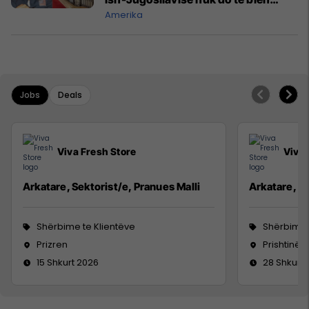
kurrë dakord
Amerika
Jobs
Deals
Viva Fresh Store
Viva 
Arkatare, Sektorist/e, Pranues Malli
Arkatare, Se
Shërbime te Klientëve
Shërbime 
Prizren
Prishtinë
15 Shkurt 2026
28 Shkurt