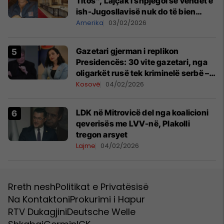
Titos", Lajçak i shpjegoi se vendet e
ish-Jugosllavisë nuk do të bien
kurrë dakord
Amerika
03/02/2026
Gazetari gjerman i replikon
Presidencës: 30 vite gazetari, nga
oligarkët rusë tek kriminelë serbë –
dhe tani...
Kosovë
04/02/2026
LDK në Mitrovicë del nga koalicioni
qeverisës me LVV-në, Plakolli
tregon arsyet
Lajme
04/02/2026
Rreth nesh
Politikat e Privatësisë
Na Kontaktoni
Prokurimi i Hapur
RTV Dukagjini
Deutsche Welle