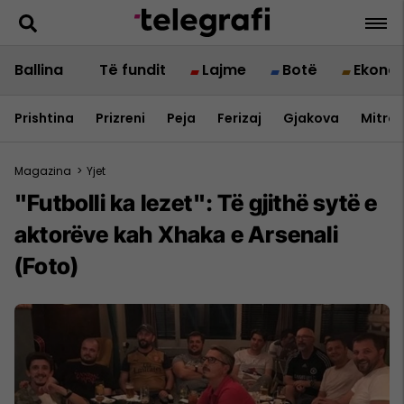
Ballina
Të fundit
Lajme
Botë
Ekono
Prishtina
Prizreni
Peja
Ferizaj
Gjakova
Mitrov
Magazina
>
Yjet
"Futbolli ka lezet": Të gjithë sytë e
aktorëve kah Xhaka e Arsenali
(Foto)