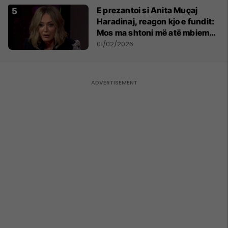
E prezantoi si Anita Muçaj
Haradinaj, reagon kjo e fundit:
Mos ma shtoni më atë mbiemër,
unë jam Anita Haradinaj
01/02/2026