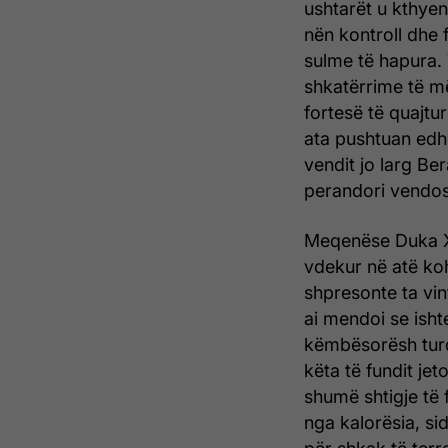
ushtarët u kthye
nën kontroll dhe 
sulme të hapura.
shkatërrime të më
fortesë të quajtu
ata pushtuan edh
vendit jo larg Ber
perandori vendos
Meqenëse Duka 
vdekur në atë koh
shpresonte ta vint
ai mendoi se ishte
këmbësorësh turq
këta të fundit je
shumë shtigje të
nga kalorësia, si