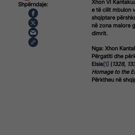
Xhon VI Kantakuz
e të cilit mbulon 
shqiptare përshk
në zona malore gj
dimrit.
Nga: Xhon Kanta
Përgatiti dhe për
Elsie
[1]
(
1328, 13
Homage to the 
Përktheu në shqip