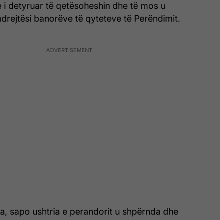
 i detyruar të qetësoheshin dhe të mos u
drejtësi banorëve të qyteteve të Perëndimit.
ra, sapo ushtria e perandorit u shpërnda dhe