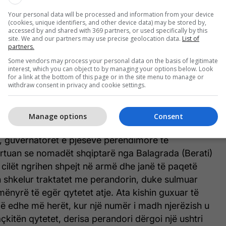
t e Thesalisë u paraqitën para tij, të cilët, sipas
Your personal data will be processed and information from your device
fisnorë, quhen malakasianë, bujanë dhe mesaritë dhe
(cookies, unique identifiers, and other device data) may be stored by,
accessed by and shared with 369 partners, or used specifically by this
 arrin në 12 mijë. Ata i bënë homazh perandorit dhe
site. We and our partners may use precise geolocation data.
List of
partners.
benin, pasi kishin frikë se do të shfaroseshin nga
Some vendors may process your personal data on the basis of legitimate
imin e dimrit, duke qenë se jetonin jo në qytete, por
interest, which you can object to by managing your options below. Look
na të paarritshme. Meqenëse duhet t’i braktisin
for a link at the bottom of this page or in the site menu to manage or
withdraw consent in privacy and cookie settings.
dimrit për shkak të të ftohtit dhe borës, e cila bie
zakonshme në këto zona, ata besonin se do të binin
yre.
Manage options
Consent
 guvernatorët e pjesëve perëndimore të
rtuan se nomadët shqiptarë nga Balagrada (Berati)
 cilët ngrihen shpejt në armë dhe janë të paqetë
n shkelur traktatet me perandorin, duke sulmuar
mënyrë të egër qytetet atje. Ata kishin guxuar të
gjë edhe më herët, kur një numër i madh njerëzish u
kitën qytetet, derisa perandori dërgoi një ushtri