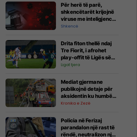
Për herë të parë,
shkencëtarët krijojnë
viruse me inteligjencë
artificiale
Shkencë
Drita fiton thellë ndaj
Tre Fiorit, i afrohet
play-offit të Ligës së
Konferencës
Ligat tjera
Mediat gjermane
publikojnë detaje për
aksidentin ku humbën
jetën tre mërgimtarë
Kronika e Zezë
nga Komogllava e
Ferizajt
Policia në Ferizaj
parandalon një rast të
rëndë, neutralizon një