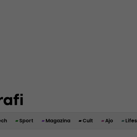
ech
Sport
Magazina
Cult
Ajo
Life