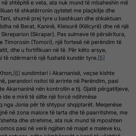
n në shtëpitë e veta, ata nuk mund të mbaheshin më
filluan të shkatërronin qytetet me plaçkitje dhe
 Tani, shumë prej tyre u bashkuan dhe shkaktuan
dha në Berat, Kaninë, Kleisurë (Këlcyrë) dhe në një
r Skreparion (Skrapar). Pas sulmeve të përsëritura,
e Timorosin (Tomori), një fortesë në perëndim të
atit, dhe u fortifikuan në të. Për këto arsye,
i të ndërmarrë një fushatë kundër tyre.
[5]
Xhon,
[6]
sundimtari i Akarnanisë, veçse kishte
ë, perandori nxitoi të arrinte në Perëndim, pasi
e Akarnaninë nën kontrollin e tij. Gjatë përgatitjeve,
 ide e mirë të sillte një forcë ndihmëse
 nga Jonia për të shtypur shqiptarët. Meqenëse
tojnë në zona malore të larta dhe të paarritshme, me
 fshehta dhe strehime, ata nuk mund të mposhten
domos pasi në verë ngjiten në majat e maleve ku,