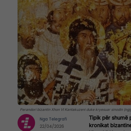
Perandori bizantin Xhon VI Kantakuzeni duke kryesuar sinodin (ng
Tipik për shumë p
Nga
Telegrafi
kronikat bizantin
22/04/2026