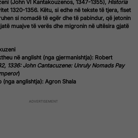
eni (John VI Kantakouzenos, 1347-1355),
Historia
vitet 1320-1356. Këtu, si edhe në tekste të tjera, fiset
ruhen si nomadë të egër dhe të pabindur, që jetonin
atë muajve të verës dhe migronin në ultësira gjatë
kuzeni
ktheu në anglisht (nga gjermanishtja): Robert
32, 1336: John Cantacuzene: Unruly Nomads Pay
Emperor
)
 (nga anglishtja): Agron Shala