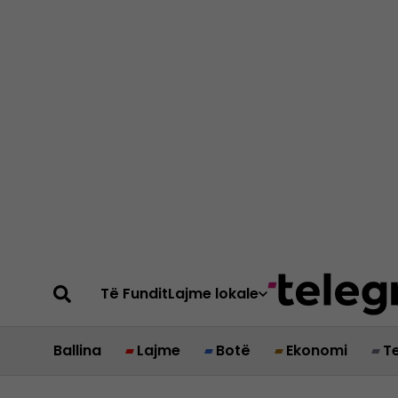
Të Fundit
Lajme lokale
Ballina
Lajme
Botë
Ekonomi
T