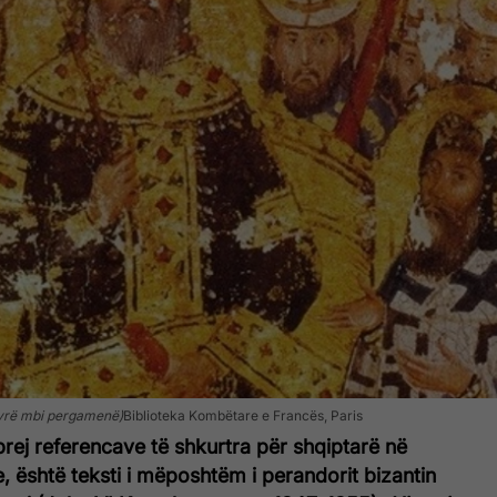
jyrë mbi pergamenë)
Biblioteka Kombëtare e Francës, Paris
rej referencave të shkurtra për shqiptarë në
e, është teksti i mëposhtëm i perandorit bizantin