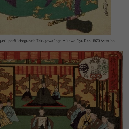
uni i parë i shogunatit Tokugawa” nga Mikawa Eiyu Den, 1873
Artelino