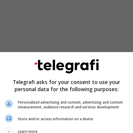
loi kur Tokugawa Ieyasu u bë shogun dhe vendosi
 në qytetin Edo (Tokion e sotme). Shoguni ishte ai që
Telegrafi asks for your consent to use your
 diktator ushtarak, megjithëse emërohej ende nga
personal data for the following purposes:
perandori dhe oborri i tij mbanin gjithë prestigjin,
që mbante pushtetin dhe sundonte vendin. Titulli i
Personalised advertising and content, advertising and content
measurement, audience research and services development
aktikisht trashëgues dhe, gjatë periudhës Edo,
miljes Tokugawa. Shoguni sundonte me ndihmën e
Store and/or access information on a device
ur si
bakufu
(幕府, “qeveri në tendë”).
Learn more