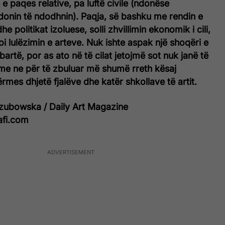
 e paqes relative, pa luftë civile (ndonëse
donin të ndodhnin). Paqja, së bashku me rendin e
e politikat izoluese, solli zhvillimin ekonomik i cili,
joi lulëzimin e arteve. Nuk ishte aspak një shoqëri e
artë, por as ato në të cilat jetojmë sot nuk janë të
 me ne për të zbuluar më shumë rreth kësaj
rmes dhjetë fjalëve dhe katër shkollave të artit.
zubowska / Daily Art Magazine
afi.com