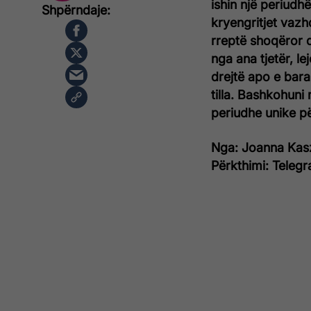
ishin një periudhë
kryengritjet vazh
rreptë shoqëror dh
nga ana tjetër, le
drejtë apo e barab
tilla. Bashkohuni
periudhe unike pë
Nga: Joanna Kas
Përkthimi: Telegr