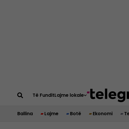
Të Fundit
Lajme lokale
Ballina
Lajme
Botë
Ekonomi
T