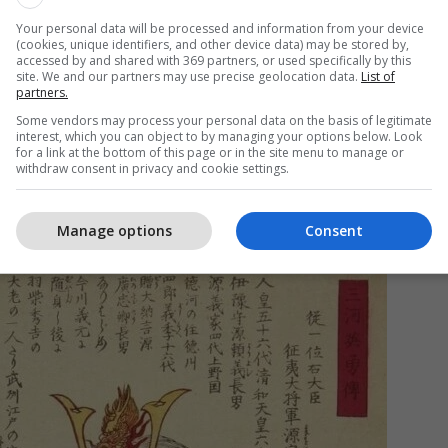
tu:
Your personal data will be processed and information from your device
legjendarë të së kaluarës”: Historia e vërtetë e
(cookies, unique identifiers, and other device data) may be stored by,
accessed by and shared with 369 partners, or used specifically by this
misteriozë të Japonisë
site. We and our partners may use precise geolocation data.
List of
partners.
 famshme (të censuruara) japoneze
erëve japonezë gjatë shekullit XX
Some vendors may process your personal data on the basis of legitimate
interest, which you can object to by managing your options below. Look
dhe Japonia: Printimet që ndikuan në artin e
for a link at the bottom of this page or in the site menu to manage or
withdraw consent in privacy and cookie settings.
eq
Manage options
Consent