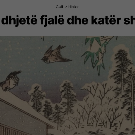
Cult
>
Histori
dhjetë fjalë dhe katër sh