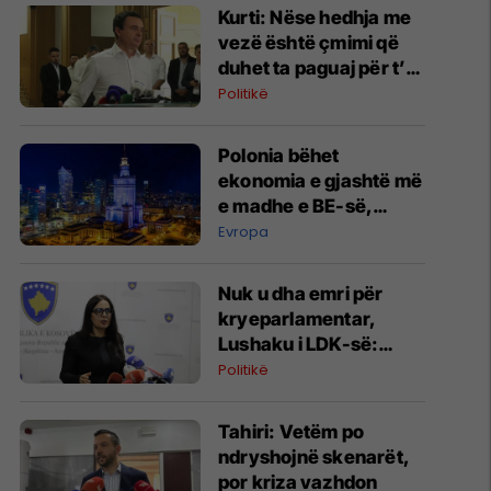
Kurti: Nëse hedhja me
vezë është çmimi që
duhet ta paguaj për t’u
takuar e
Politikë
bashkëbiseduar jam i
lumtur ta bëj këtë
Polonia bëhet
ekonomia e gjashtë më
e madhe e BE-së,
synon të kalojë Zvicrën
Evropa
Nuk u dha emri për
kryeparlamentar,
Lushaku i LDK-së:
Papërgjegjësi totale e
Politikë
LVV-së
Tahiri: Vetëm po
ndryshojnë skenarët,
por kriza vazhdon