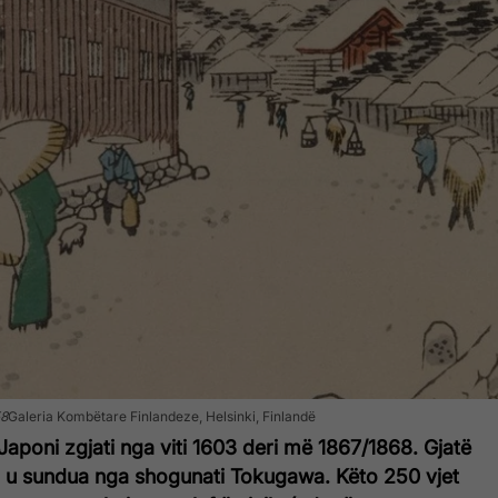
58
Galeria Kombëtare Finlandeze, Helsinki, Finlandë
aponi zgjati nga viti 1603 deri më 1867/1868. Gjatë
i u sundua nga shogunati Tokugawa. Këto 250 vjet