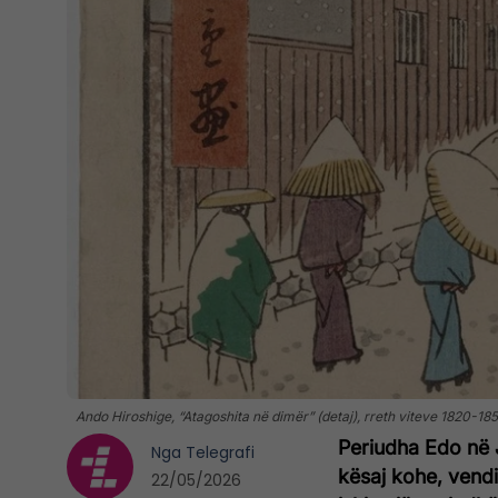
Ando Hiroshige, “Atagoshita në dimër” (detaj), rreth viteve 1820-18
Periudha Edo në J
Nga
Telegrafi
kësaj kohe, vend
22/05/2026