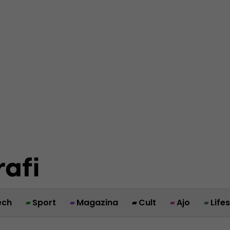
ech
Sport
Magazina
Cult
Ajo
Life