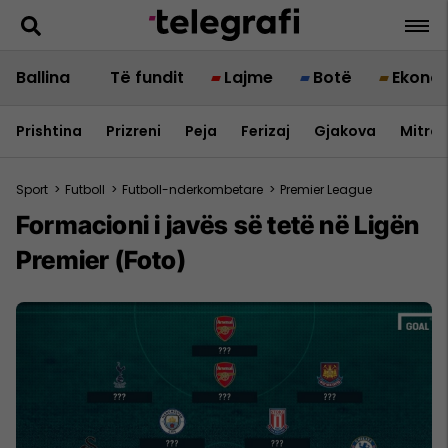
Ballina
Të fundit
Lajme
Botë
Ekono
Prishtina
Prizreni
Peja
Ferizaj
Gjakova
Mitrov
Sport
>
Futboll
>
Futboll-nderkombetare
>
Premier League
Formacioni i javës së tetë në Ligën
Premier (Foto)