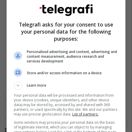
Telegrafi asks for your consent to use
your personal data for the following
purposes:
Personalised advertising and content, advertising and
content measurement, audience research and
services development
Store and/or access information on a device
Learn more
Your personal data will be processed and information from
Theo Walcott
Chelsea
Man City
Arsenal
your device (cookies, unique identifiers, and other device
Ilkay Gundogan
Maarten Stekelenburg
Dele Alli
data) may be stored by, accessed by and shared with 369
partners, or used specifically by this site. We and our partners
Steve Cook
Everton
Bournemouth
Charlie Daniels
may use precise geolocation data.
List of partners.
Cesar Azpilicueta
Manuel Lanzini
Mesut Ozil
Joe Allen
Some vendors may process your personal data on the basis
of legitimate interest, which you can object to by managing
your options below. Look for a link at the bottom of this page