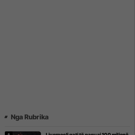
Nga Rubrika
Liverpooli gati të paguaj 100 milionë