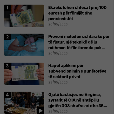
Ekzekutohen shtesat prej 100
eurosh për fëmijët dhe
pensionistët
26/05/2026
Provoni metodën ushtarake për
të fjetur, një teknikë që ju
ndihmon të flini brenda pak
minutash
26/05/2026
Hapet aplikimi për
subvencionimin e punëtorëve
të sektorit privat
28/05/2026
Gjatë bastisjes në Virginia,
zyrtarit të CIA në shtëpi iu
gjetën 303 shufra ari dhe 35
orë luksoze Rolex
28/05/2026