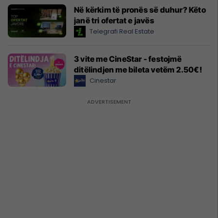
Në kërkim të pronës së duhur? Këto
janë tri ofertat e javës
Telegrafi Real Estate
3 vite me CineStar - festojmë
ditëlindjen me bileta vetëm 2.50€!
Cinestar