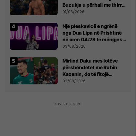
Buzukja u përball me thirrje
anti-shqiptare nga
01/08/2026
tribunat
Një pleskavicë e ngrënë
nga Dua Lipa në Prishtinë
në orën 04:28 të mëngjesit
- dhe bota digjitale serbe
03/08/2026
shpall gjendjen e luftës
Mirlind Daku mes lotëve
përshëndetet me Rubin
Kazanin, do të fitojë
miliona te Spartak Moska
02/08/2026