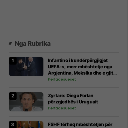
Nga Rubrika
Infantino i kundërpërgjigjet
UEFA-s, merr mbështetje nga
Argjentina, Meksika dhe e gjithë
Afrika
Përfaqësueset
Zyrtare: Diego Forlan
përzgjedhës i Uruguait
Përfaqësueset
FSHF tërheq mbështetjen për