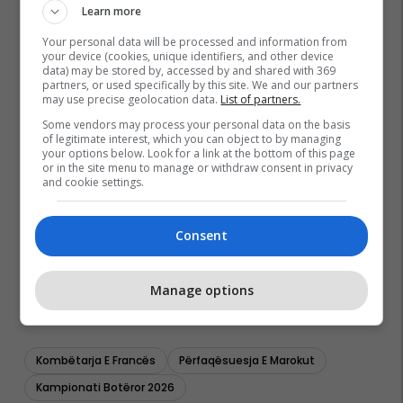
Learn more
Your personal data will be processed and information from
your device (cookies, unique identifiers, and other device
data) may be stored by, accessed by and shared with 369
partners, or used specifically by this site. We and our partners
may use precise geolocation data.
List of partners.
Some vendors may process your personal data on the basis
of legitimate interest, which you can object to by managing
your options below. Look for a link at the bottom of this page
or in the site menu to manage or withdraw consent in privacy
and cookie settings.
Consent
Manage options
Kombëtarja E Francës
Përfaqësuesja E Marokut
Kampionati Botëror 2026