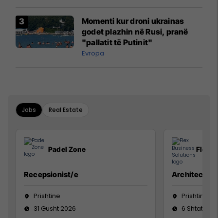
Momenti kur droni ukrainas
godet plazhin në Rusi, pranë
"pallatit të Putinit"
Evropa
Jobs
Real Estate
Padel Zone
Flex B
Recepsionist/e
Architect
Prishtine
Prishtinë
31 Gusht 2026
6 Shtator 2