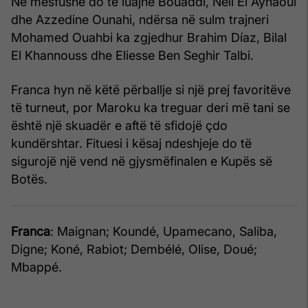
Në mesfushë do të luajnë Bouaddi, Neil El Aynaoui
dhe Azzedine Ounahi, ndërsa në sulm trajneri
Mohamed Ouahbi ka zgjedhur Brahim Díaz, Bilal
El Khannouss dhe Eliesse Ben Seghir Talbi.
Franca hyn në këtë përballje si një prej favoritëve
të turneut, por Maroku ka treguar deri më tani se
është një skuadër e aftë të sfidojë çdo
kundërshtar. Fituesi i kësaj ndeshjeje do të
sigurojë një vend në gjysmëfinalen e Kupës së
Botës.
Franca
: Maignan; Koundé, Upamecano, Saliba,
Digne; Koné, Rabiot; Dembélé, Olise, Doué;
Mbappé.