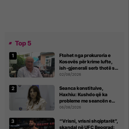
Top 5
Ftohet nga prokuroria e
Kosovës për krime lufte,
ish-gjenerali serb thotë se
dikush e tradhtoi në
02/08/2026
Beograd
Seanca konstituive,
Haxhiu: Kushdo që ka
probleme me seancën e
sotme e ftoj t’i drejtohet
06/08/2026
Kushtetueses
“Vrisni, vrisni shqiptarët”,
skandal në UFC Beograd: