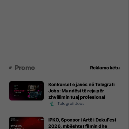
Promo
Reklamo këtu
Konkurset e javës në Telegrafi
Jobs: Mundësi të reja për
zhvillimin tuaj profesional
Telegrafi Jobs
IPKO, Sponsor i Artë i DokuFest
2026, mbështet filmin dhe