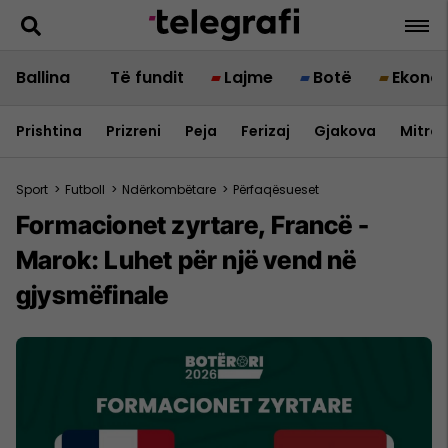
Ballina
Të fundit
Lajme
Botë
Ekono
Prishtina
Prizreni
Peja
Ferizaj
Gjakova
Mitrov
Sport
>
Futboll
>
Ndërkombëtare
>
Përfaqësueset
Formacionet zyrtare, Francë -
Marok: Luhet për një vend në
gjysmëfinale