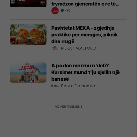
frymëzon gjeneratën e re të
krijuesve
IPKO
Pashtetat MEKA - zgjedhje
praktike për mëngjes, piknik
dhe rrugë
MEKA HALAL FOOD
A po don me rrnu n’deti?
Kursimet mund t’ju sjellin një
banesë
Banka Ekonomike