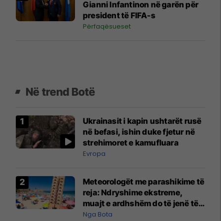
Gianni Infantinon në garën për
president të FIFA-s
Përfaqësueset
Në trend Botë
Ukrainasit i kapin ushtarët rusë
në befasi, ishin duke fjetur në
strehimoret e kamufluara
Evropa
Meteorologët me parashikime të
reja: Ndryshime ekstreme,
muajt e ardhshëm do të jenë të
pazakontë
Nga Bota