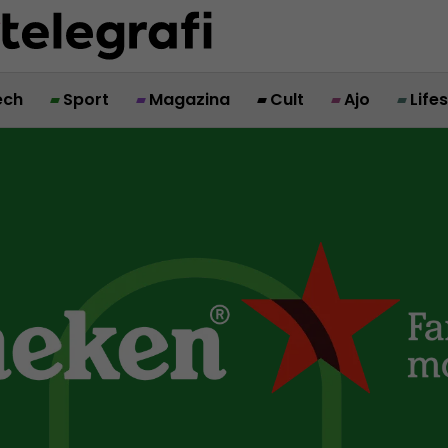
ech
Sport
Magazina
Cult
Ajo
Life