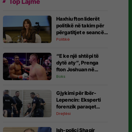
Top Lajme
Haxhiu fton liderët
politikë në takim për
përgatitjet e seancës
konstituive të
Politikë
Kuvendit
“E ke një shtëpi të
dytë aty”, Prenga
fton Joshuan në
Shqipëri – britaniku
Boks
befason me komentin
​Gjykimi për Ibër-
Lepencin: Eksperti
forenzik paraqet
gjetjet e analizës së
Drejtësi
ADN-së
Ish-polici Shaqir