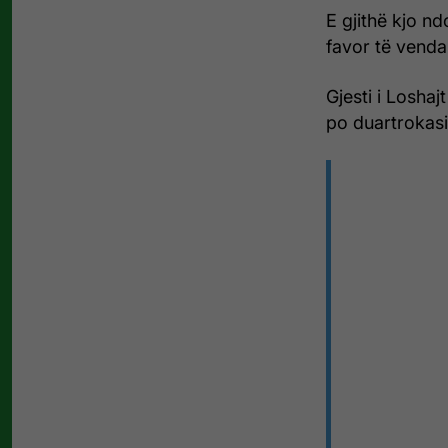
E gjithë kjo nd
favor të vend
Gjesti i Loshaj
po duartrokasin