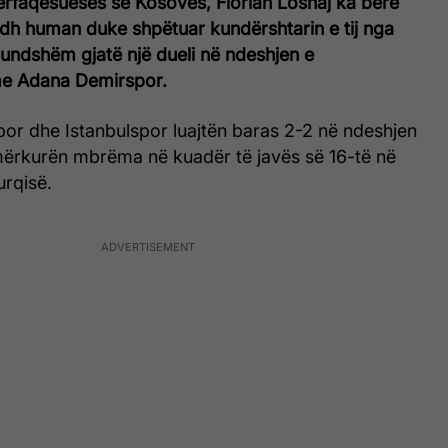
ërfaqësueses së Kosovës, Florian Loshaj ka bërë
adh human duke shpëtuar kundërshtarin e tij nga
undshëm gjatë një dueli në ndeshjen e
me Adana Demirspor.
r dhe Istanbulspor luajtën baras 2-2 në ndeshjen
 mërkurën mbrëma në kuadër të javës së 16-të në
urqisë.