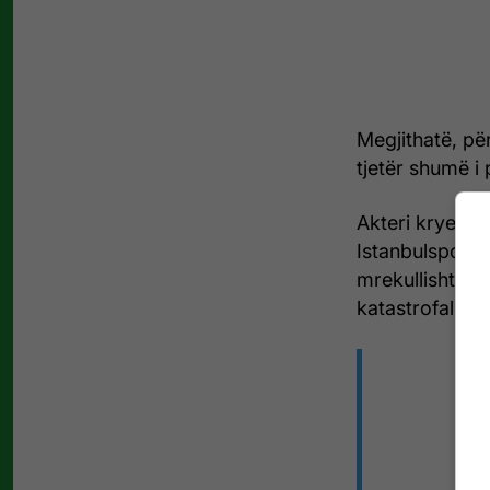
Megjithatë, pë
tjetër shumë i 
Akteri kryesor
Istanbulsporit, 
mrekullisht nj
katastrofal për