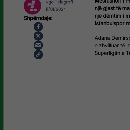
Mesfushori i P
Nga
Telegrafi
një gjest të m
11/01/2024
një dëmtim i m
Istanbulspor 
Adana Demirspo
e zhvilluar të
Superligën e T