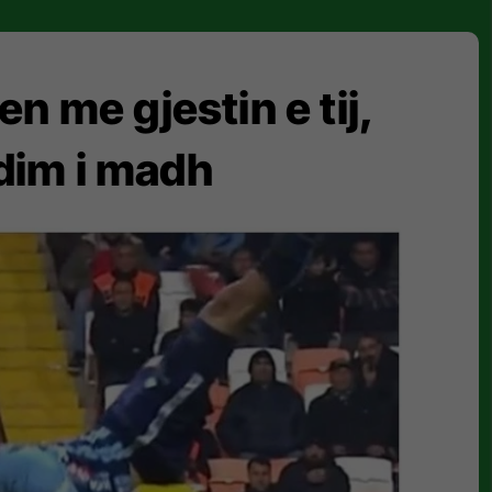
n me gjestin e tij,
dim i madh