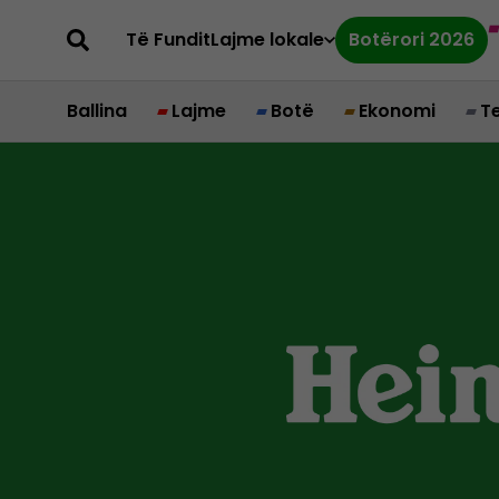
Të Fundit
Lajme lokale
Botërori 2026
Ballina
Lajme
Botë
Ekonomi
T