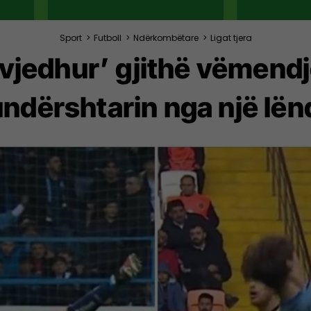
Sport
>
Futboll
>
Ndërkombëtare
>
Ligat tjera
‘vjedhur’ gjithë vëmendje
undërshtarin nga një lën