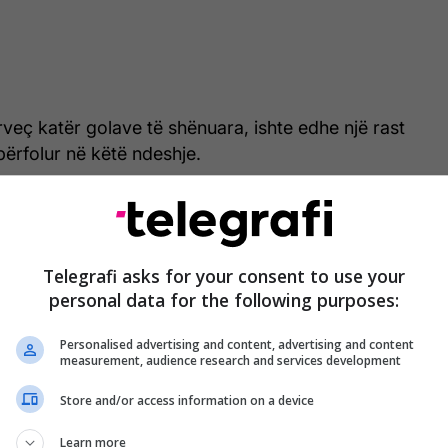
rveç katër golave të shënuara, ishte edhe një rast
përfolur në këtë ndeshje.
 i saj ishte mesfushori i Kosovës dhe
Florian Loshaj, i cili gjatë një aksioni shpëtoi
ë kundërshtar nga një rrëzim që mund të ishte
Telegrafi asks for your consent to use your
 të gjatë një dueli.
personal data for the following purposes:
Personalised advertising and content, advertising and content
measurement, audience research and services development
Store and/or access information on a device
Learn more