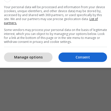
Your personal data will be processed and information from your device
(cookies, unique identifiers, and other device data) may be stored by,
accessed by and shared with 369 partners, or used specifically by this
site. We and our partners may use precise geolocation data.
List of
partners.
Some vendors may process your personal data on the basis of legitimate
interest, which you can object to by managing your options below. Look
for a link at the bottom of this page or in the site menu to manage or
withdraw consent in privacy and cookie settings.
Manage options
Consent