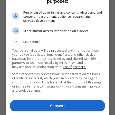
purposes:
IPKO vazhdon partneritetin me
Personalised advertising and content, advertising and
content measurement, audience research and
Sunny Hill Festival 2026
services development
IPKO
Store and/or access information on a device
EXPO DIASPORA 2026 mbahet
Learn more
më 3, 4 dhe 5 gusht në Prishtinë
Expo Prishtina
Your personal data will be processed and information from
your device (cookies, unique identifiers, and other device
data) may be stored by, accessed by and shared with 369
partners, or used specifically by this site. We and our partners
may use precise geolocation data.
List of partners.
Some vendors may process your personal data on the basis
of legitimate interest, which you can object to by managing
your options below. Look for a link at the bottom of this page
or in the site menu to manage or withdraw consent in privacy
and cookie settings.
Consent