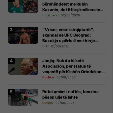
përshëndetet me Rubin
Kazanin, do të fitojë miliona te
Spartak Moska
Ligat tjera
02/08/2026
“Vrisni, vrisni shqiptarët”,
skandal në UFC Beograd:
Buzukja u përball me thirrje
anti-shqiptare nga tribunat
UFC
01/08/2026
Janjiq: Nuk do të ketë
Asociacion, por status të
veçantë për Kishën Ortodokse
Serbe në Kosovë
Politikë
02/08/2026
Rritet çmimi i naftës, benzina
pëson ulje të lehtë
Biznes
02/08/2026