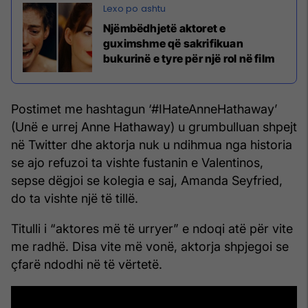
Njëmbëdhjetë aktoret e
guximshme që sakrifikuan
bukurinë e tyre për një rol në film
Postimet me hashtagun ‘#IHateAnneHathaway’
(Unë e urrej Anne Hathaway) u grumbulluan shpejt
në Twitter dhe aktorja nuk u ndihmua nga historia
se ajo refuzoi ta vishte fustanin e Valentinos,
sepse dëgjoi se kolegia e saj, Amanda Seyfried,
do ta vishte një të tillë.
Titulli i “aktores më të urryer” e ndoqi atë për vite
me radhë. Disa vite më vonë, aktorja shpjegoi se
çfarë ndodhi në të vërtetë.