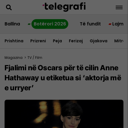
Ballina
Botërori 2026
Të fundit
Lajme
Prishtina
Prizreni
Peja
Ferizaj
Gjakova
Mitrov
Magazina
>
TV / Film
Fjalimi në Oscars për të cilin Anne
Hathaway u etiketua si ‘aktorja më
e urryer’