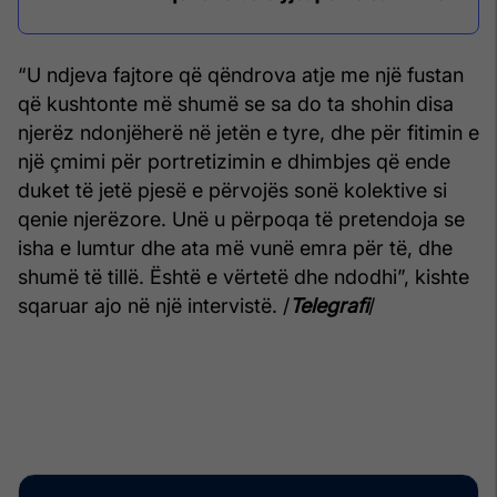
“U ndjeva fajtore që qëndrova atje me një fustan
që kushtonte më shumë se sa do ta shohin disa
njerëz ndonjëherë në jetën e tyre, dhe për fitimin e
një çmimi për portretizimin e dhimbjes që ende
duket të jetë pjesë e përvojës sonë kolektive si
qenie njerëzore. Unë u përpoqa të pretendoja se
isha e lumtur dhe ata më vunë emra për të, dhe
shumë të tillë. Është e vërtetë dhe ndodhi”, kishte
sqaruar ajo në një intervistë. /
Telegrafi
/