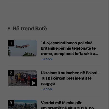
Në trend Botë
14-vjeçari ndihmon policinë
britanike për një telefonatë të
rreme, aeroplanët luftarakë u
ngritën në ajër për të
Evropa
interceptuar fluturaken e Qatar
Airways që po shkonte drejt
Ukrainasit sulmohen në Poloni -
Mançesterit
Tusk i kërkon presidentit të
reagojë
Evropa
Vendet më të mira për
emigrantët në vitin 2026, po