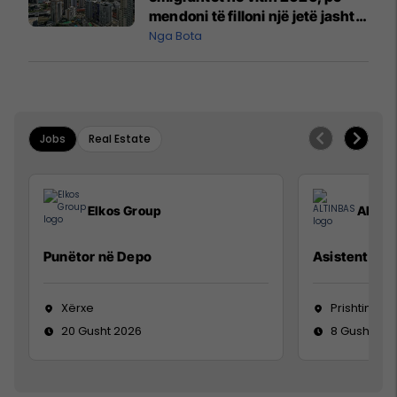
mendoni të filloni një jetë jashtë
vendit?
Nga Bota
Jobs
Real Estate
Elkos Group
ALTIN
Punëtor në Depo
Asistente e S
Xërxe
Prishtinë
20 Gusht 2026
8 Gusht 20