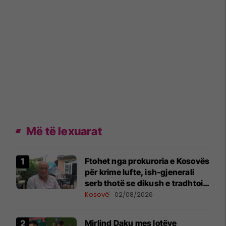
Më të lexuarat
Ftohet nga prokuroria e Kosovës
për krime lufte, ish-gjenerali
serb thotë se dikush e tradhtoi
në Beograd
Kosovë
02/08/2026
Mirlind Daku mes lotëve