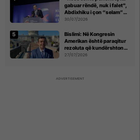
gabuar rëndë, nuk i falet",
Abdixhiku i çon “selam”
Përparim Ramës
30/07/2026
Bislimi: Në Kongresin
Amerikan është paraqitur
rezoluta që kundërshton
mbajtjen e Asamblesë
27/07/2026
Parlamentare të OSBE-së
në Beograd