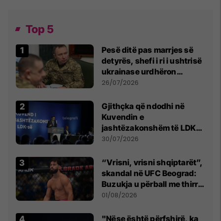
Top 5
Pesë ditë pas marrjes së
detyrës, shefi i ri i ushtrisë
ukrainase urdhëron
kontroll të madh
26/07/2026
Gjithçka që ndodhi në
Kuvendin e
jashtëzakonshëm të LDK-
së
30/07/2026
“Vrisni, vrisni shqiptarët”,
skandal në UFC Beograd:
Buzukja u përball me thirrje
anti-shqiptare nga
01/08/2026
tribunat
"Nëse është përfshirë, ka