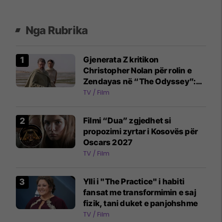
Nga Rubrika
Gjenerata Z kritikon
Christopher Nolan për rolin e
Zendayas në “The Odyssey”:
Athena u reduktua në një figurë
TV / Film
dytësore
Filmi “Dua” zgjedhet si
propozimi zyrtar i Kosovës për
Oscars 2027
TV / Film
Ylli i "The Practice" i habiti
fansat me transformimin e saj
fizik, tani duket e panjohshme
TV / Film