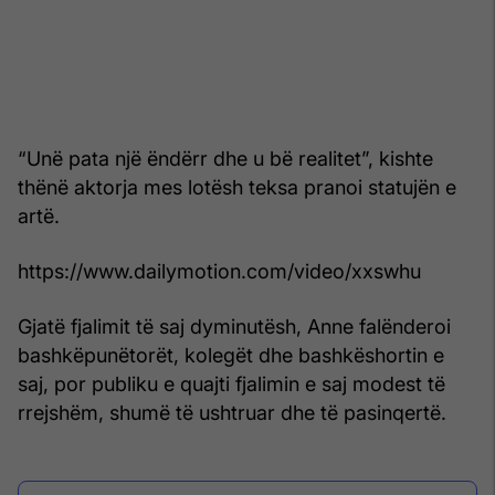
“Unë pata një ëndërr dhe u bë realitet”, kishte
thënë aktorja mes lotësh teksa pranoi statujën e
artë.
https://www.dailymotion.com/video/xxswhu
Gjatë fjalimit të saj dyminutësh, Anne falënderoi
bashkëpunëtorët, kolegët dhe bashkëshortin e
saj, por publiku e quajti fjalimin e saj modest të
rrejshëm, shumë të ushtruar dhe të pasinqertë.