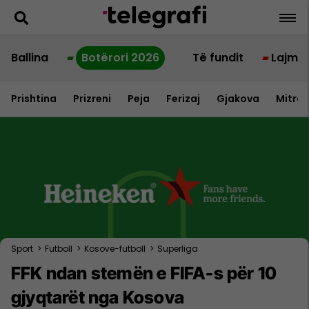
Ballina
Botërori 2026
Të fundit
Lajme
Prishtina
Prizreni
Peja
Ferizaj
Gjakova
Mitrov
Sport
>
Futboll
>
Kosove-futboll
>
Superliga
FFK ndan stemën e FIFA-s për 10
gjyqtarët nga Kosova