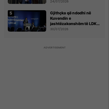
mohon pretendimet
24/07/2026
Gjithçka që ndodhi në
Kuvendin e
jashtëzakonshëm të LDK-
së
30/07/2026