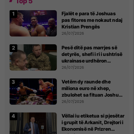
Top 5
Fjalët e para të Joshuas
pas fitores me nokaut ndaj
Kristian Prengës
26/07/2026
Pesë ditë pas marrjes së
detyrës, shefi i ri i ushtrisë
ukrainase urdhëron
kontroll të madh
26/07/2026
Vetëm dy raunde dhe
miliona euro në xhep,
zbulohet sa fituan Joshua
e Prenga
26/07/2026
Vëllai iu etiketua si pjesëtar
i grupit të Arkanit, Drejtori i
Ekonomisë në Prizren