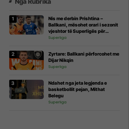
Nga Rubrika
Nis me derbin Prishtina –
Ballkani, mësohet orari i sezonit
vjeshtor të Superligës për
edicionin 2026/27
Superliga
Zyrtare: Ballkani përforcohet me
Dijar Nikqin
Superliga
Ndahet nga jeta legjenda e
basketbollit pejan, Mithat
Belegu
Superliga