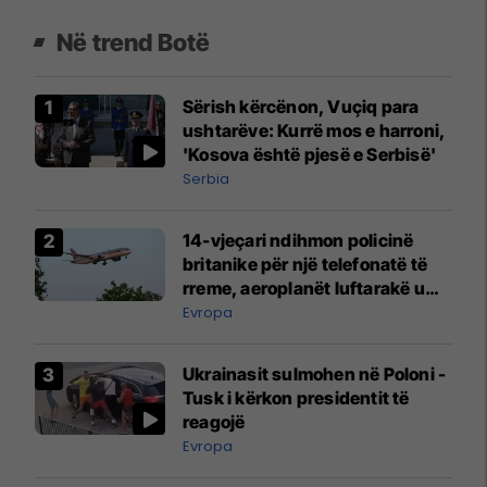
Në trend Botë
Sërish kërcënon, Vuçiq para
ushtarëve: Kurrë mos e harroni,
'Kosova është pjesë e Serbisë'
Serbia
14-vjeçari ndihmon policinë
britanike për një telefonatë të
rreme, aeroplanët luftarakë u
ngritën në ajër për të
Evropa
interceptuar fluturaken e Qatar
Airways që po shkonte drejt
Ukrainasit sulmohen në Poloni -
Mançesterit
Tusk i kërkon presidentit të
reagojë
Evropa