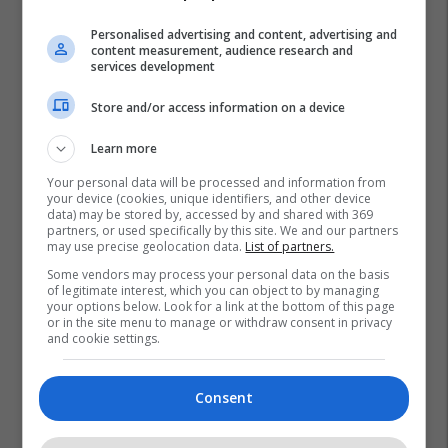
Personalised advertising and content, advertising and
content measurement, audience research and
services development
Store and/or access information on a device
Learn more
Your personal data will be processed and information from
your device (cookies, unique identifiers, and other device
data) may be stored by, accessed by and shared with 369
partners, or used specifically by this site. We and our partners
may use precise geolocation data.
List of partners.
Some vendors may process your personal data on the basis
Superliga E Kosovës
Ffk
Fatlum Berisha
of legitimate interest, which you can object to by managing
your options below. Look for a link at the bottom of this page
Lumturije Muhadri
Fatmir Sekiraqa
Edmond Zeqiri
or in the site menu to manage or withdraw consent in privacy
and cookie settings.
Besar Beqiri
Ekrem Franca
Genc Nuza
Bujar Selimaj
Besart Ismajli
Consent