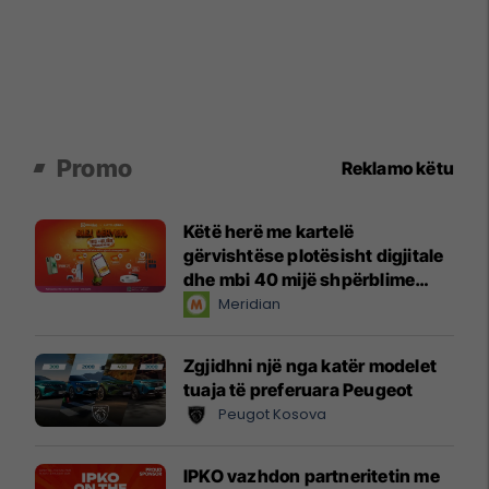
Promo
Reklamo këtu
Këtë herë me kartelë
gërvishtëse plotësisht digjitale
dhe mbi 40 mijë shpërblime
instant!
Meridian
Zgjidhni një nga katër modelet
tuaja të preferuara Peugeot
Peugot Kosova
IPKO vazhdon partneritetin me