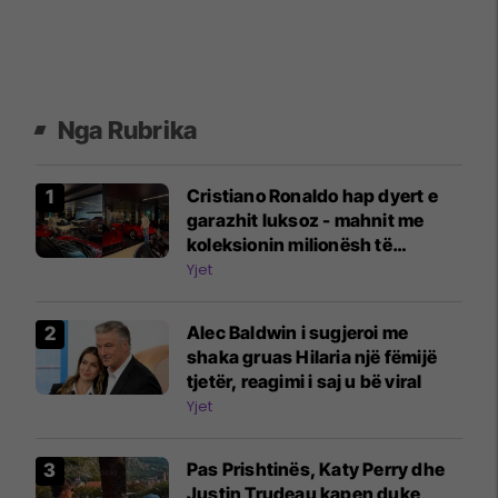
Nga Rubrika
Cristiano Ronaldo hap dyert e
garazhit luksoz - mahnit me
koleksionin milionësh të
veturave
Yjet
Alec Baldwin i sugjeroi me
shaka gruas Hilaria një fëmijë
tjetër, reagimi i saj u bë viral
Yjet
Pas Prishtinës, Katy Perry dhe
Justin Trudeau kapen duke