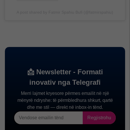
A post shared by Fatmir Spahiu Bufi (@fatmirspahiu)