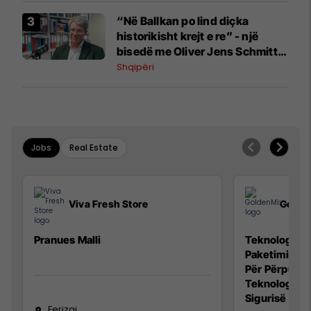
“Në Ballkan po lind diçka
historikisht krejt e re” - një
bisedë me Oliver Jens Schmitt
mbi protestat në Shqipëri dhe të
Shqipëri
kaluarën e rajonit
Jobs
Real Estate
Viva Fresh Store
Golde
Pranues Malli
Teknolog/e p
Paketimin e 
Për Përpunim
Teknolog/e 
Sigurisë së 
Ferizaj