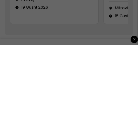
19 Gusht 2026
Mitrovicë
15 Gusht 20
×