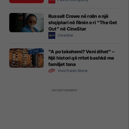
Russell Crowe në rolin e një
shqiptari në filmin e ri “The Get
Out” në CineStar
Cinestar
"A po takohemi? Veni dihet" –
Një histori që rritet bashkë me
familjet tona
Viva Fresh Store