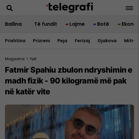
Ballina
Të fundit
Lajme
Botë
Ekono
Prishtina
Prizreni
Peja
Ferizaj
Gjakova
Mitrov
Magazina
>
Yjet
Fatmir Spahiu zbulon ndryshimin e
madh fizik - 90 kilogramë më pak
në katër vite