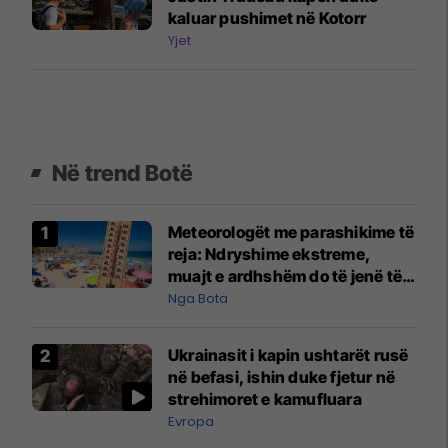
kaluar pushimet në Kotorr
Yjet
Në trend Botë
Meteorologët me parashikime të
reja: Ndryshime ekstreme,
muajt e ardhshëm do të jenë të
pazakontë
Nga Bota
Ukrainasit i kapin ushtarët rusë
në befasi, ishin duke fjetur në
strehimoret e kamufluara
Evropa