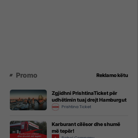
Promo
Reklamo këtu
Zgjidhni PrishtinaTicket për
udhëtimin tuaj drejt Hamburgut
Prishtina Ticket
Karburant cilësor dhe shumë
më tepër!
Petrol Company