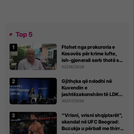
Top 5
Ftohet nga prokuroria e
Kosovës për krime lufte,
ish-gjenerali serb thotë se
dikush e tradhtoi në
02/08/2026
Beograd
Gjithçka që ndodhi në
Kuvendin e
jashtëzakonshëm të LDK-
së
30/07/2026
“Vrisni, vrisni shqiptarët”,
skandal në UFC Beograd:
Buzukja u përball me thirrje