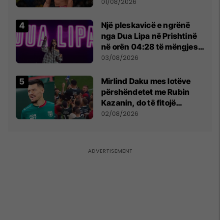
anti-shqiptare nga
01/08/2026
tribunat
Një pleskavicë e ngrënë
nga Dua Lipa në Prishtinë
në orën 04:28 të mëngjesit
- dhe bota digjitale serbe
03/08/2026
shpall gjendjen e luftës
Mirlind Daku mes lotëve
përshëndetet me Rubin
Kazanin, do të fitojë
miliona te Spartak Moska
02/08/2026