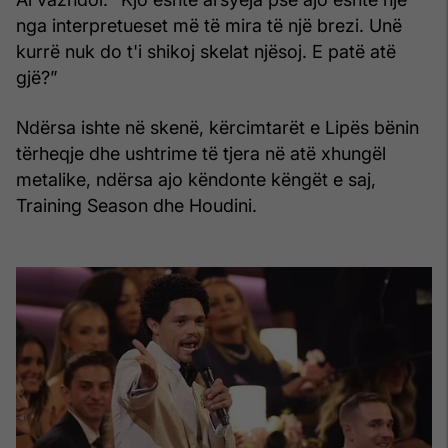
nga interpretueset më të mira të një brezi. Unë
kurrë nuk do t'i shikoj skelat njësoj. E patë atë
gjë?”
Ndërsa ishte në skenë, kërcimtarët e Lipës bënin
tërheqje dhe ushtrime të tjera në atë xhungël
metalike, ndërsa ajo këndonte këngët e saj,
Training Season dhe Houdini.