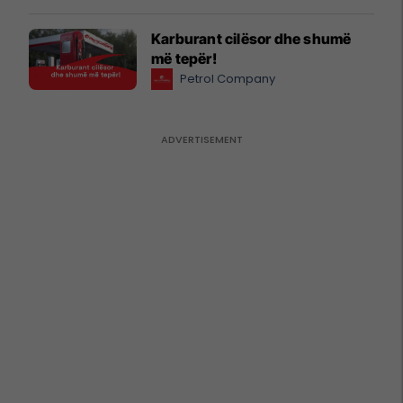
Karburant cilësor dhe shumë
më tepër!
Petrol Company