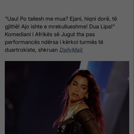
“Uau! Po tallesh me mua? Ejani, hiqni dorë, të
gjithë! Ajo ishte e mrekullueshme! Dua Lipa!”
Komediani i Afrikës së Jugut tha pas
performancës ndërsa i kërkoi turmës të
duartrokiste, shkruan
DailyMail.