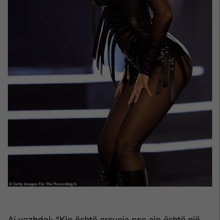
Ai vazhdoi: “Kjo është arsyeja pse ajo është një