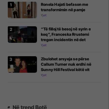
Ronela Hajati befason me
transformimin në pamje
Yjet
“Të filloj të besoj në syrin e
keq”, Franceska Rrustemi
tregon incidentin në det
Yjet
Zbulohet arsyeja se përse
Callum Turner nuk erdhi në
Sunny Hill Festival këtë vit
Yjet
Në trend Botë