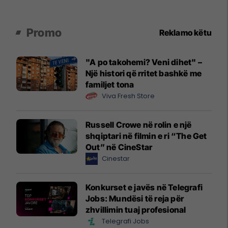
Promo
Reklamo këtu
"A po takohemi? Veni dihet" –
Një histori që rritet bashkë me
familjet tona
Viva Fresh Store
Russell Crowe në rolin e një
shqiptari në filmin e ri “The Get
Out” në CineStar
Cinestar
Konkurset e javës në Telegrafi
Jobs: Mundësi të reja për
zhvillimin tuaj profesional
Telegrafi Jobs