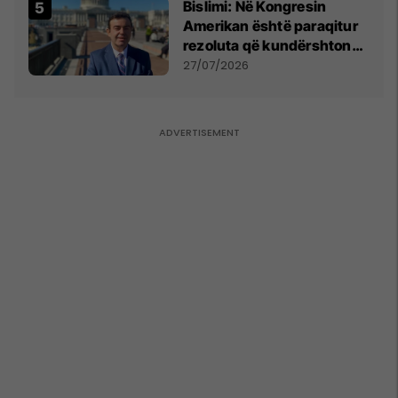
Bislimi: Në Kongresin
Amerikan është paraqitur
rezoluta që kundërshton
mbajtjen e Asamblesë
27/07/2026
Parlamentare të OSBE-së
në Beograd