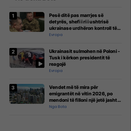
Pesë ditë pas marrjes së
detyrës, shefi i ri i ushtrisë
ukrainase urdhëron kontroll të
madh
Evropa
Ukrainasit sulmohen në Poloni -
Tusk i kërkon presidentit të
reagojë
Evropa
Vendet më të mira për
emigrantët në vitin 2026, po
mendoni të filloni një jetë jashtë
vendit?
Nga Bota