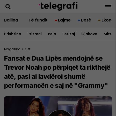
Ballina
Të fundit
Lajme
Botë
Ekono
Prishtina
Prizreni
Peja
Ferizaj
Gjakova
Mitrov
Magazina
>
Yjet
Fansat e Dua Lipës mendojnë se
Trevor Noah po përpiqet ta rikthejë
atë, pasi ai lavdëroi shumë
performancën e saj në "Grammy"