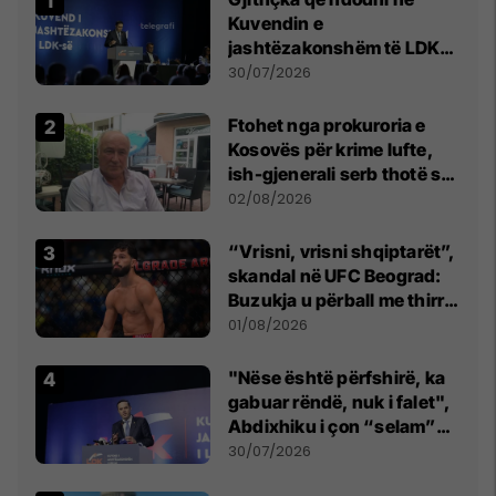
Kuvendin e
jashtëzakonshëm të LDK-
së
30/07/2026
Ftohet nga prokuroria e
Kosovës për krime lufte,
ish-gjenerali serb thotë se
dikush e tradhtoi në
02/08/2026
Beograd
“Vrisni, vrisni shqiptarët”,
skandal në UFC Beograd:
Buzukja u përball me thirrje
anti-shqiptare nga
01/08/2026
tribunat
"Nëse është përfshirë, ka
gabuar rëndë, nuk i falet",
Abdixhiku i çon “selam”
Përparim Ramës
30/07/2026