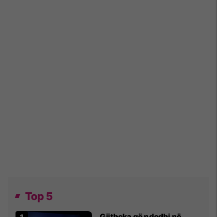
Top 5
Gjithçka që ndodhi në