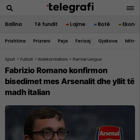
Ballina
Të fundit
Lajme
Botë
Ekono
Prishtina
Prizreni
Peja
Ferizaj
Gjakova
Mitrov
Sport
>
Futboll
>
Ndërkombëtare
>
Premier League
Fabrizio Romano konfirmon
bisedimet mes Arsenalit dhe yllit të
madh italian