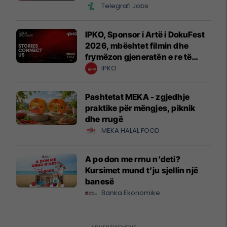
Telegrafi Jobs
IPKO, Sponsor i Artë i DokuFest
2026, mbështet filmin dhe
frymëzon gjeneratën e re të
krijuesve
IPKO
Pashtetat MEKA - zgjedhje
praktike për mëngjes, piknik
dhe rrugë
MEKA HALAL FOOD
A po don me rrnu n’deti?
Kursimet mund t’ju sjellin një
banesë
Banka Ekonomike