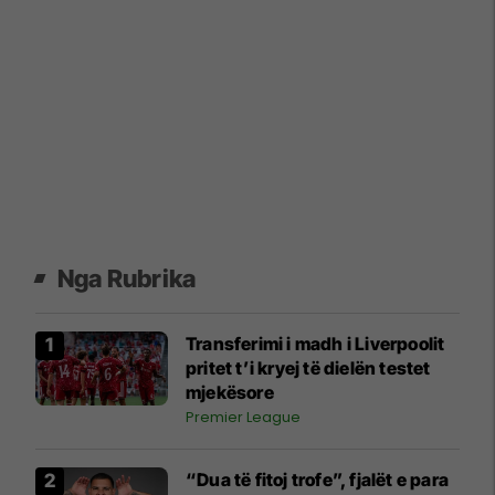
Nga Rubrika
Transferimi i madh i Liverpoolit
pritet t’i kryej të dielën testet
mjekësore
Premier League
“Dua të fitoj trofe”, fjalët e para