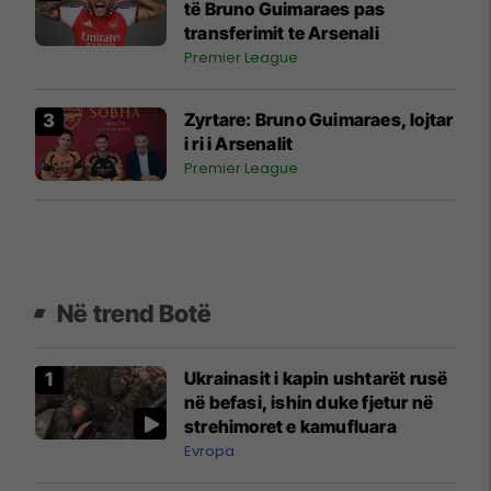
të Bruno Guimaraes pas
transferimit te Arsenali
Premier League
​Zyrtare: Bruno Guimaraes, lojtar
i ri i Arsenalit
Premier League
Në trend Botë
Ukrainasit i kapin ushtarët rusë
në befasi, ishin duke fjetur në
strehimoret e kamufluara
Evropa