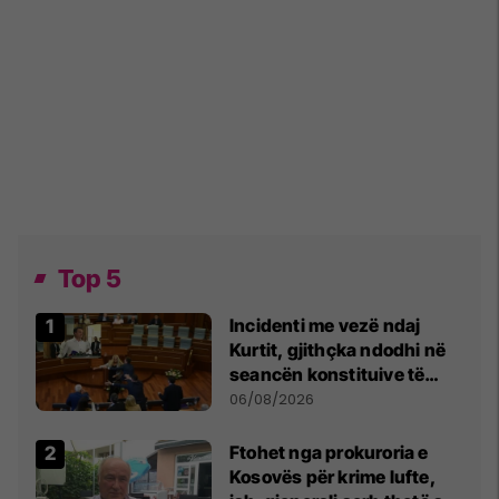
Top 5
Incidenti me vezë ndaj
Kurtit, gjithçka ndodhi në
seancën konstituive të
Kuvendit
06/08/2026
Ftohet nga prokuroria e
Kosovës për krime lufte,