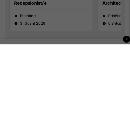
Recepsionist/e
Architect
Prishtine
Prishtinë
31 Gusht 2026
6 Shtator 2
×