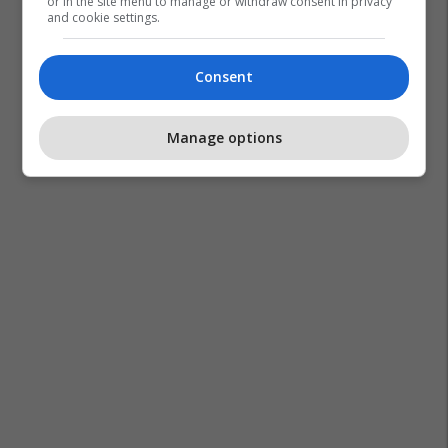
or in the site menu to manage or withdraw consent in privacy
and cookie settings.
Arsenal
Transferimet
Premier League
Consent
Sandro Tonali
Manage options