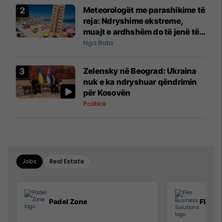
Meteorologët me parashikime të
reja: Ndryshime ekstreme,
muajt e ardhshëm do të jenë të
pazakontë
Nga Bota
Zelensky në Beograd: Ukraina
nuk e ka ndryshuar qëndrimin
për Kosovën
Politikë
Jobs
Real Estate
Padel Zone
Flex B