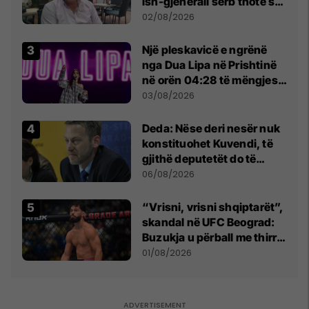
ish-gjenerali serb thotë se
dikush e tradhtoi në
02/08/2026
Beograd
Një pleskavicë e ngrënë
nga Dua Lipa në Prishtinë
në orën 04:28 të mëngjesit
- dhe bota digjitale serbe
03/08/2026
shpall gjendjen e luftës
Deda: Nëse deri nesër nuk
konstituohet Kuvendi, të
gjithë deputetët do të
bëjnë shkelje të rëndë
06/08/2026
kushtetuese
“Vrisni, vrisni shqiptarët”,
skandal në UFC Beograd:
Buzukja u përball me thirrje
anti-shqiptare nga
01/08/2026
tribunat