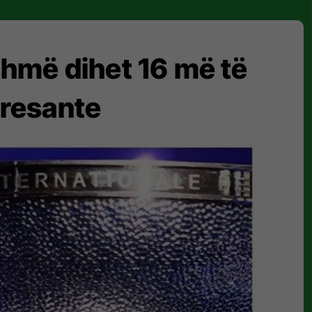
shmë dihet 16 më të
teresante