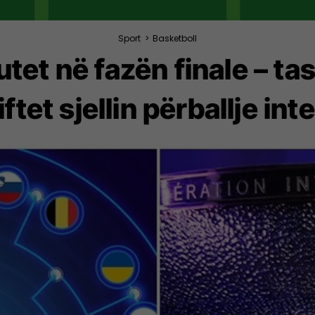
Sport
>
Basketboll
tet në fazën finale – ta
iftet sjellin përballje in