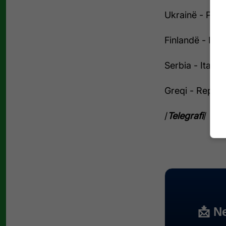
Ukrainë - Polo
Finlandë - Kro
Serbia - Itali -
Greqi - Republ
/
Telegrafi
/