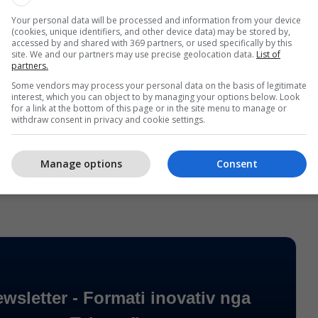
ni - 12:00
Your personal data will be processed and information from your device
(cookies, unique identifiers, and other device data) may be stored by,
accessed by and shared with 369 partners, or used specifically by this
site. We and our partners may use precise geolocation data.
List of
aci - 14:45
partners.
Some vendors may process your personal data on the basis of legitimate
 18:00
interest, which you can object to by managing your options below. Look
for a link at the bottom of this page or in the site menu to manage or
withdraw consent in privacy and cookie settings.
ika Çeke - 20:45
Manage options
Consent