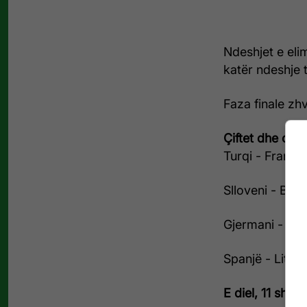
Ndeshjet e elim
katër ndeshje 
Faza finale zhv
Çiftet dhe orar
Turqi - Francë
Slloveni - Belg
Gjermani - Mali
Spanjë - Litua
E diel, 11 shtat