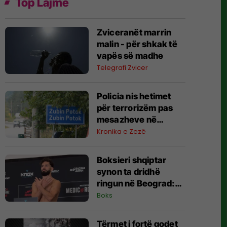
Top Lajme
Zviceranët marrin
malin - për shkak të
vapës së madhe
Telegrafi Zvicer
Policia nis hetimet
për terrorizëm pas
mesazheve në
Zubin-Potok
Kronika e Zezë
Boksieri shqiptar
synon ta dridhë
ringun në Beograd:
Jam gati, Zoti e
Boks
bekoftë Shqipërinë
Tërmet i fortë godet