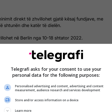
inimit direkt të zhvillohet gjatë kësaj fundjave, me
të shtunën dhe katër të dielën.
illohet në Berlin nga 10-18 shtator 2022.
i
E shtunë, 10 shtator
 - 12:00
Telegrafi asks for your consent to use your
jikë - 14:45
personal data for the following purposes:
 i Zi - 18:00
Personalised advertising and content, advertising and content
measurement, audience research and services development
ni - 20:45
Store and/or access information on a device
or
Learn more