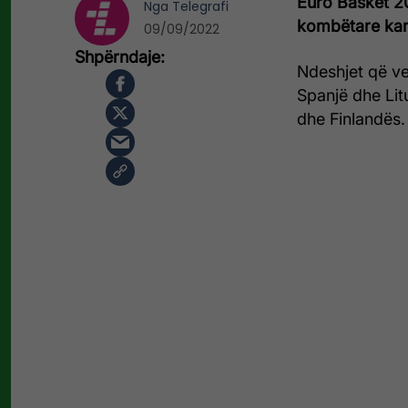
Euro Basket 20
Nga
Telegrafi
kombëtare kanë
09/09/2022
Ndeshjet që ve
Spanjë dhe Lit
dhe Finlandës.