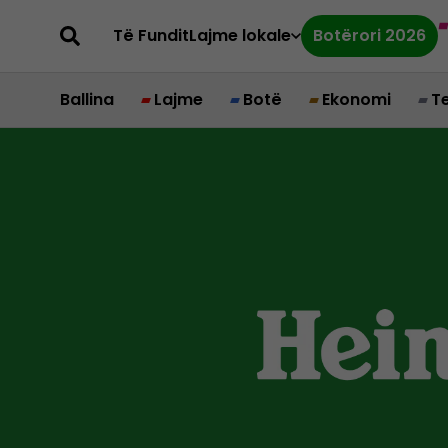
Të Fundit
Lajme lokale
Botërori 2026
Ballina
Lajme
Botë
Ekonomi
T