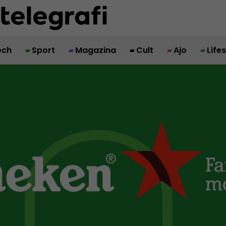
ech
Sport
Magazina
Cult
Ajo
Life