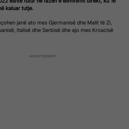
22 është futur në fazën e eliminimit direkt, ku 16
 kaluar tutje.
çohen janë ato mes Gjermanisë dhe Malit të Zi,
uanisë, Italisë dhe Serbisë dhe ajo mes Kroacisë