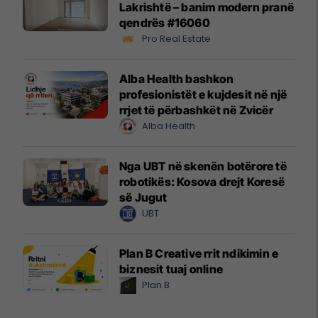
Lakrishtë – banim modern pranë
qendrës #16060
Pro Real Estate
Alba Health bashkon
profesionistët e kujdesit në një
rrjet të përbashkët në Zvicër
Alba Health
Nga UBT në skenën botërore të
robotikës: Kosova drejt Koresë
së Jugut
UBT
Plan B Creative rrit ndikimin e
biznesit tuaj online
Plan B