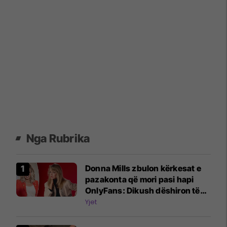
Nga Rubrika
Donna Mills zbulon kërkesat e
pazakonta që mori pasi hapi
OnlyFans: Dikush dëshiron të
më shohë duke shtypur rrush
Yjet
me këmbë