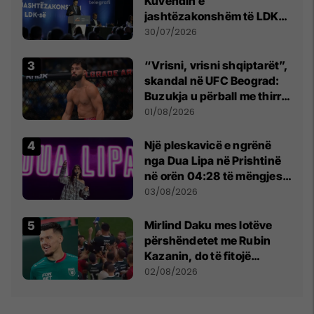
Kuvendin e
jashtëzakonshëm të LDK-
së
30/07/2026
“Vrisni, vrisni shqiptarët”,
skandal në UFC Beograd:
Buzukja u përball me thirrje
anti-shqiptare nga
01/08/2026
tribunat
Një pleskavicë e ngrënë
nga Dua Lipa në Prishtinë
në orën 04:28 të mëngjesit
- dhe bota digjitale serbe
03/08/2026
shpall gjendjen e luftës
Mirlind Daku mes lotëve
përshëndetet me Rubin
Kazanin, do të fitojë
miliona te Spartak Moska
02/08/2026