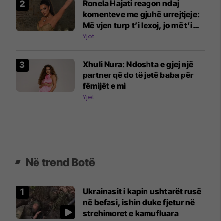
Ronela Hajati reagon ndaj
komenteve me gjuhë urrejtjeje:
Më vjen turp t’i lexoj, jo më t’i
shkruaj
Yjet
Xhuli Nura: Ndoshta e gjej një
partner që do të jetë baba për
fëmijët e mi
Yjet
Në trend Botë
Ukrainasit i kapin ushtarët rusë
në befasi, ishin duke fjetur në
strehimoret e kamufluara