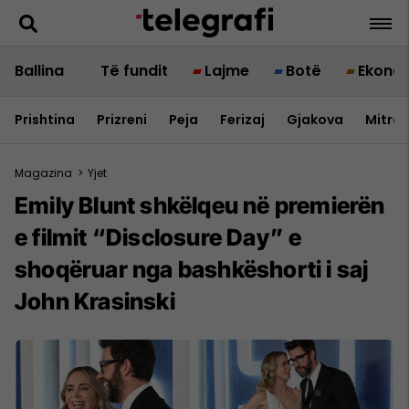
Ballina
Të fundit
Lajme
Botë
Ekono
Prishtina
Prizreni
Peja
Ferizaj
Gjakova
Mitrov
Magazina
>
Yjet
Emily Blunt shkëlqeu në premierën
e filmit “Disclosure Day” e
shoqëruar nga bashkëshorti i saj
John Krasinski