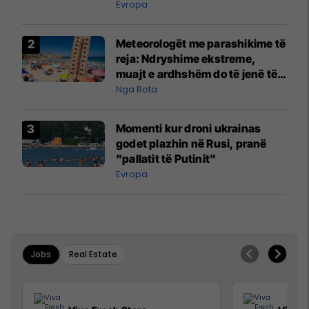
Evropa
Meteorologët me parashikime të
reja: Ndryshime ekstreme,
muajt e ardhshëm do të jenë të
pazakontë
Nga Bota
Momenti kur droni ukrainas
godet plazhin në Rusi, pranë
"pallatit të Putinit"
Evropa
Jobs
Real Estate