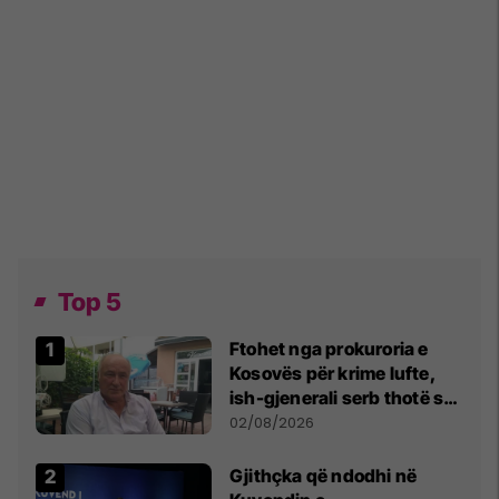
Top 5
Ftohet nga prokuroria e
Kosovës për krime lufte,
ish-gjenerali serb thotë se
dikush e tradhtoi në
02/08/2026
Beograd
Gjithçka që ndodhi në