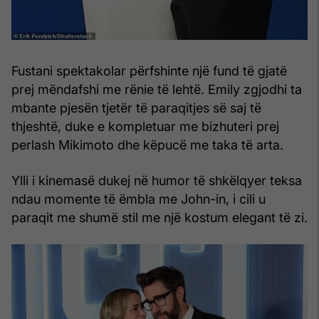
Fustani spektakolar përfshinte një fund të gjatë
prej mëndafshi me rënie të lehtë. Emily zgjodhi ta
mbante pjesën tjetër të paraqitjes së saj të
thjeshtë, duke e kompletuar me bizhuteri prej
perlash Mikimoto dhe këpucë me taka të arta.
Ylli i kinemasë dukej në humor të shkëlqyer teksa
ndau momente të ëmbla me John-in, i cili u
paraqit me shumë stil me një kostum elegant të zi.