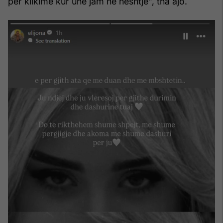
për klikime kur unë jam në heshtje", tha ajo.