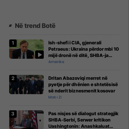
Në trend Botë
Ish-shefi i CIA, gjenerali
Petraeus: Ukraina përdor mbi 10
mijë dronë në ditë, SHBA-ja
mbetet shumë prapa në
Amerika
prodhim
Dritan Abazoviqi merret në
pyetje për dhënien e shtetësisë
së nderit biznesmenit kosovar
Mali i Zi
Pas nisjes së dialogut strategjik
SHBA-Serbi, Serwer kritikon
Uashingtonin: Anashkaluat