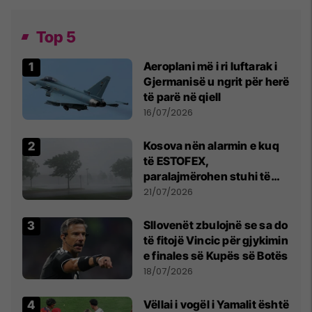
Top 5
Aeroplani më i ri luftarak i
Gjermanisë u ngrit për herë
të parë në qiell
16/07/2026
Kosova nën alarmin e kuq
të ESTOFEX,
paralajmërohen stuhi të
fuqishme me breshër dhe
21/07/2026
erëra të forta
Sllovenët zbulojnë se sa do
të fitojë Vincic për gjykimin
e finales së Kupës së Botës
18/07/2026
Vëllai i vogël i Yamalit është