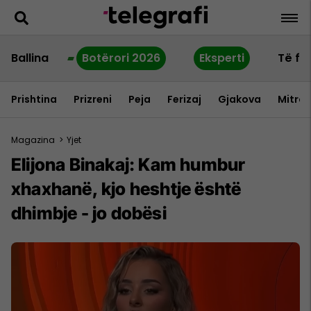
Ballina
Botërori 2026
Eksperti
Të fu
Prishtina
Prizreni
Peja
Ferizaj
Gjakova
Mitrov
Magazina
>
Yjet
Elijona Binakaj: Kam humbur
xhaxhanë, kjo heshtje është
dhimbje - jo dobësi