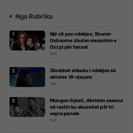
Nga Rubrika
Një vit pas vdekjes, Sharon
Osbourne zbulon mesazhin e
Ozzyt për fansat
Yjet
Zbulohet shkaku i vdekjes së
aktores 18-vjeçare
Yjet
Mungon Gjesti, dështon seanca
në rastin ku akuzohet për tri
vepra penale
Yjet