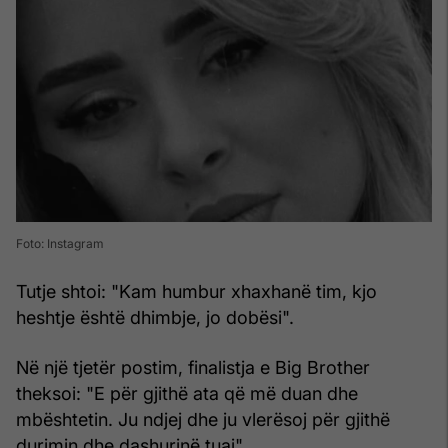
Foto: Instagram
Tutje shtoi: "Kam humbur xhaxhanë tim, kjo
heshtje është dhimbje, jo dobësi".
Në një tjetër postim, finalistja e Big Brother
theksoi: "E për gjithë ata që më duan dhe
mbështetin. Ju ndjej dhe ju vlerësoj për gjithë
durimin dhe dashurinë tuaj".