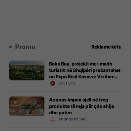
Promo
Reklamo këtu
Baks Bay, projekti me i madh
turistik në Shqipëri prezantohet
ne Expo Real Kosova: Vizitoni
shtandin dhe zbuloni
Baks Bay
mundësitë e investimit
Ananas Impex sjell në treg
produkte të reja për çdo shije
dhe gatim
Ananas Impex