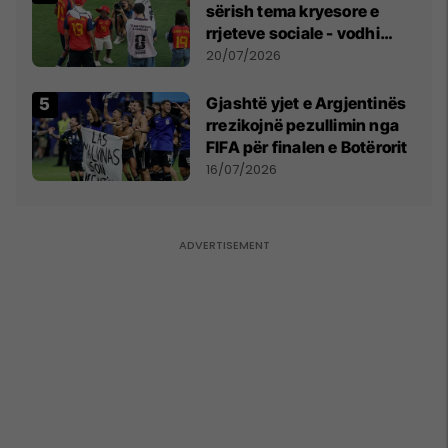
sërish tema kryesore e
rrjeteve sociale - vodhi
vëmendjen pas finales së
20/07/2026
Kupës së Botës
Gjashtë yjet e Argjentinës
rrezikojnë pezullimin nga
FIFA për finalen e Botërorit
16/07/2026