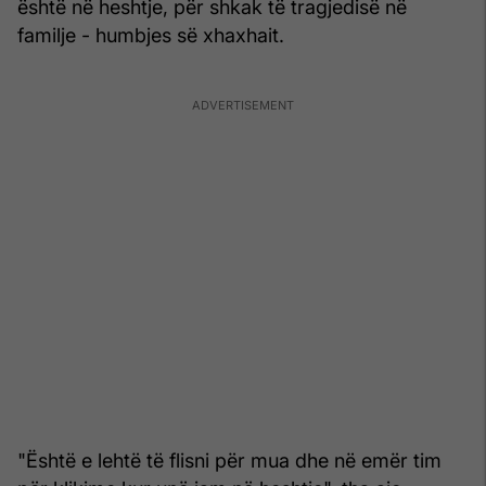
është në heshtje, për shkak të tragjedisë në
familje - humbjes së xhaxhait.
"Është e lehtë të flisni për mua dhe në emër tim