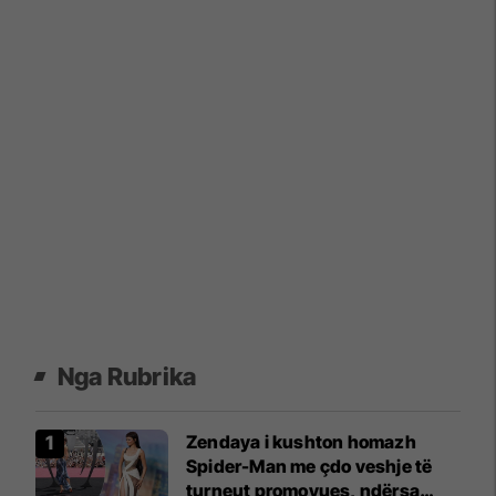
Nga Rubrika
Zendaya i kushton homazh
Spider-Man me çdo veshje të
turneut promovues, ndërsa