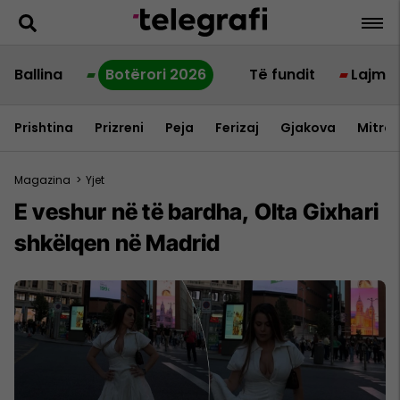
Ballina
Botërori 2026
Të fundit
Lajme
Prishtina
Prizreni
Peja
Ferizaj
Gjakova
Mitrov
Magazina
>
Yjet
E veshur në të bardha, Olta Gixhari
shkëlqen në Madrid