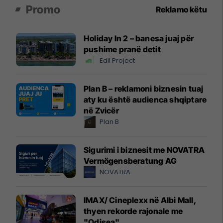
Promo
Reklamo këtu
Holiday In 2 – banesa juaj për
pushime pranë detit
Edil Project
Plan B – reklamoni biznesin tuaj
aty ku është audienca shqiptare
në Zvicër
Plan B
Sigurimi i biznesit me NOVATRA
Vermögensberatung AG
NOVATRA
IMAX/ Cineplexx në Albi Mall,
thyen rekorde rajonale me
"Odisea"