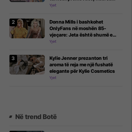
forcon statusin si ikonë e modës
Yjet
Donna Mills i bashkohet
OnlyFans në moshën 85-
vjeçare: Jeta është shumë e
shkurtër për të qëndruar
Yjet
mënjanë
Kylie Jenner prezanton tri
aroma të reja me një fushatë
elegante për Kylie Cosmetics
Yjet
Në trend Botë