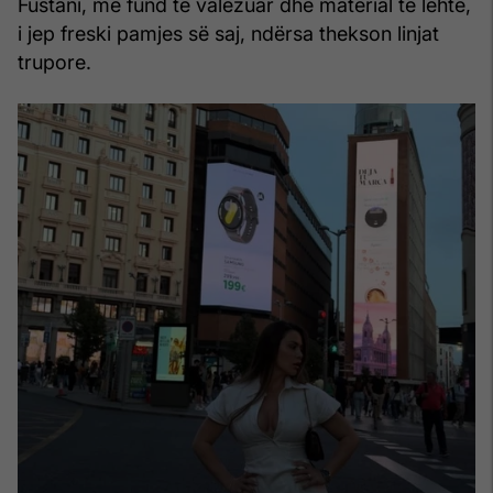
Fustani, me fund të valëzuar dhe material të lehtë,
i jep freski pamjes së saj, ndërsa thekson linjat
trupore.