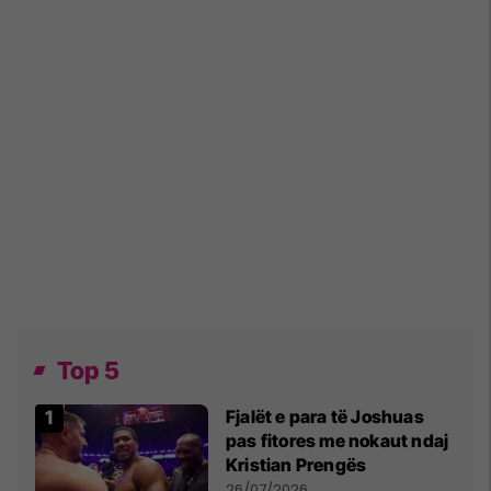
Top 5
Fjalët e para të Joshuas
pas fitores me nokaut ndaj
Kristian Prengës
26/07/2026