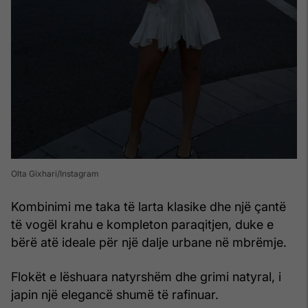
Olta Gixhari/Instagram
Kombinimi me taka të larta klasike dhe një çantë
të vogël krahu e kompleton paraqitjen, duke e
bërë atë ideale për një dalje urbane në mbrëmje.
Flokët e lëshuara natyrshëm dhe grimi natyral, i
japin një elegancë shumë të rafinuar.