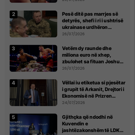
Pesë ditë pas marrjes së
detyrës, shefi i ri i ushtrisë
ukrainase urdhëron
kontroll të madh
26/07/2026
Vetëm dy raunde dhe
miliona euro në xhep,
zbulohet sa fituan Joshua
e Prenga
26/07/2026
Vëllai iu etiketua si pjesëtar
i grupit të Arkanit, Drejtori i
Ekonomisë në Prizren
mohon pretendimet
24/07/2026
Gjithçka që ndodhi në
Kuvendin e
jashtëzakonshëm të LDK-