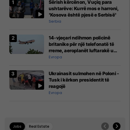
Sërish kërcënon, Vuçiq para
ushtarëve: Kurrë mos e harroni,
'Kosova është pjesë e Serbisë'
Serbia
14-vjeçari ndihmon policinë
britanike për një telefonatë të
rreme, aeroplanët luftarakë u
ngritën në ajër për të
Evropa
interceptuar fluturaken e Qatar
Airways që po shkonte drejt
Ukrainasit sulmohen në Poloni -
Mançesterit
Tusk i kërkon presidentit të
reagojë
Evropa
Jobs
Real Estate