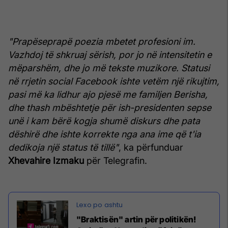
"Prapëseprapë poezia mbetet profesioni im.
Vazhdoj të shkruaj sërish, por jo në intensitetin e
mëparshëm, dhe jo më tekste muzikore. Statusi
në rrjetin social Facebook ishte vetëm një rikujtim,
pasi më ka lidhur ajo pjesë me familjen Berisha,
dhe thash mbështetje për ish-presidenten sepse
unë i kam bërë kogja shumë diskurs dhe pata
dëshirë dhe ishte korrekte nga ana ime që t'ia
dedikoja një status të tillë"
, ka përfunduar
Xhevahire
Izmaku
për Telegrafin.
"Braktisën" artin për politikën!