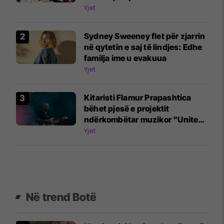
Disney-t
Yjet
Sydney Sweeney flet për zjarrin
në qytetin e saj të lindjes: Edhe
familja ime u evakuua
Yjet
Kitaristi Flamur Prapashtica
bëhet pjesë e projektit
ndërkombëtar muzikor "United
Song"
Yjet
Në trend Botë