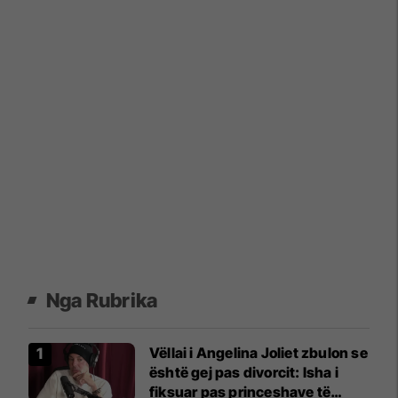
Nga Rubrika
Vëllai i Angelina Joliet zbulon se
është gej pas divorcit: Isha i
fiksuar pas princeshave të