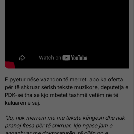
E pyetur nëse vazhdon të merret, apo ka oferta
për të shkruar sërish tekste muzikore, deputetja e
PDK-së tha se kjo mbetet tashmë vetëm në të
kaluarën e saj.
"Jo, nuk merrem më me tekste këngësh dhe nuk
pranoj ftesa për të shkruar, kjo ngase jam e
angazhuar me doktoraturën, të cilën po e