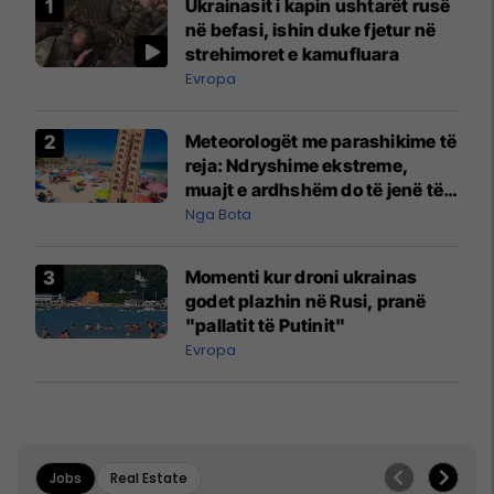
Ukrainasit i kapin ushtarët rusë
në befasi, ishin duke fjetur në
strehimoret e kamufluara
Evropa
Meteorologët me parashikime të
reja: Ndryshime ekstreme,
muajt e ardhshëm do të jenë të
pazakontë
Nga Bota
Momenti kur droni ukrainas
godet plazhin në Rusi, pranë
"pallatit të Putinit"
Evropa
Jobs
Real Estate