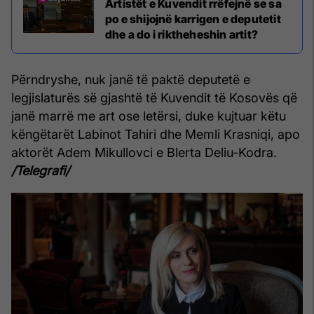
Artistët e Kuvendit rrëfejnë se sa
po e shijojnë karrigen e deputetit
dhe a do i riktheheshin artit?
Përndryshe, nuk janë të paktë deputetë e
legjislaturës së gjashtë të Kuvendit të Kosovës që
janë marrë me art ose letërsi, duke kujtuar këtu
këngëtarët Labinot Tahiri dhe Memli Krasniqi, apo
aktorët Adem Mikullovci e Blerta Deliu-Kodra.
/Telegrafi/