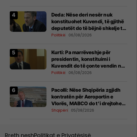
Deda: Nëse deri nesër nuk
konstituohet Kuvendi, të gjithë
deputetët do të bëjnë shkelje të
rëndë kushtetuese
Politikë
06/08/2026
Kurti: Pa marrëveshje për
presidentin, konstituimi i
Kuvendit do të çonte vendin në
zgjedhje të reja
Politikë
06/08/2026
Pacolli: Nëse Shqipëria zgjidh
kontratën për Aeroportin e
Vlorës, MABCO do t’i drejtohet
arbitrazhit ndërkombëtar
Shqipëri
05/08/2026
Rreth nesh
Politikat e Privatësisë