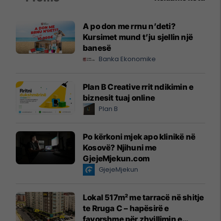
A po don me rrnu n’deti?
Kursimet mund t’ju sjellin një
banesë
Banka Ekonomike
Plan B Creative rrit ndikimin e
biznesit tuaj online
Plan B
Po kërkoni mjek apo klinikë në
Kosovë? Njihuni me
GjejeMjekun.com
GjejeMjekun
Lokal 517m² me tarracë në shitje
te Rruga C – hapësirë e
favorshme për zhvillimin e