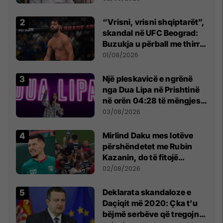
Beograd
“Vrisni, vrisni shqiptarët”,
skandal në UFC Beograd:
Buzukja u përball me thirrje
anti-shqiptare nga
01/08/2026
tribunat
Një pleskavicë e ngrënë
nga Dua Lipa në Prishtinë
në orën 04:28 të mëngjesit
- dhe bota digjitale serbe
03/08/2026
shpall gjendjen e luftës
Mirlind Daku mes lotëve
përshëndetet me Rubin
Kazanin, do të fitojë
miliona te Spartak Moska
02/08/2026
​Deklarata skandaloze e
Daçiqit më 2020: Çka t'u
bëjmë serbëve që tregojnë