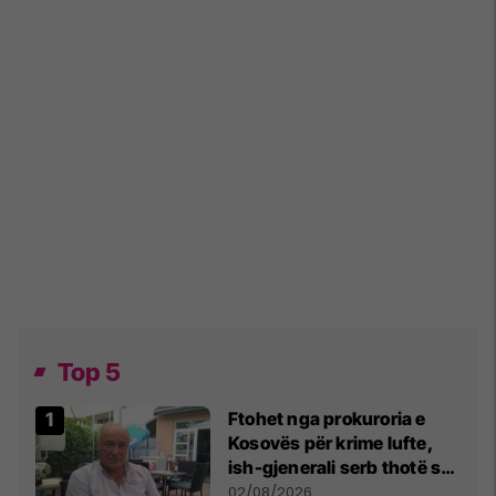
Top 5
Ftohet nga prokuroria e
Kosovës për krime lufte,
ish-gjenerali serb thotë se
dikush e tradhtoi në
02/08/2026