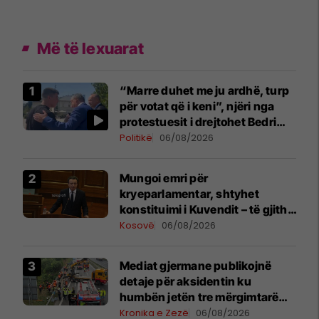
Më të lexuarat
“Marre duhet me ju ardhë, turp
për votat që i keni”, njëri nga
protestuesit i drejtohet Bedri
Hamzës
Politikë
06/08/2026
Mungoi emri për
kryeparlamentar, shtyhet
konstituimi i Kuvendit – të gjitha
detajet
Kosovë
06/08/2026
Mediat gjermane publikojnë
detaje për aksidentin ku
humbën jetën tre mërgimtarë
nga Komogllava e Ferizajt
Kronika e Zezë
06/08/2026