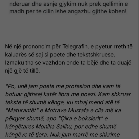
Në një prononcim për Telegrafin, e pyetur rreth të
kaluarës së saj si poete dhe tekstshkruese,
Izmaku tha se vazhdon ende ta bëjë dhe ta duajë
një gjë të tillë.
"Po, unë jam poete me profesion dhe kam të
botuar gjithsej katër libra me poezi. Kam shkruar
tekste të shumë kënge, ku mbaj mend atë të
"Maturantët" e Motrave Mustafa e cila më ka
pëlqyer shumë, apo "Çika e boksierit" e
këngëtares Monika Salihu, por edhe shumë
këngëve të tjera. Nuk jam marrë me shkrime