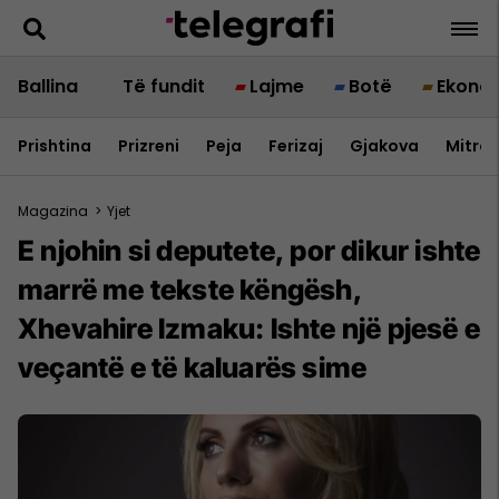
Ballina
Të fundit
Lajme
Botë
Ekono
Prishtina
Prizreni
Peja
Ferizaj
Gjakova
Mitrov
Magazina
>
Yjet
E njohin si deputete, por dikur ishte
marrë me tekste këngësh,
Xhevahire Izmaku: Ishte një pjesë e
veçantë e të kaluarës sime