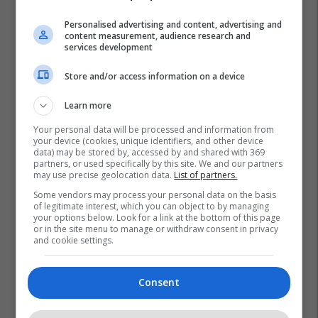
Personalised advertising and content, advertising and
content measurement, audience research and
services development
Store and/or access information on a device
Learn more
Your personal data will be processed and information from
your device (cookies, unique identifiers, and other device
data) may be stored by, accessed by and shared with 369
partners, or used specifically by this site. We and our partners
may use precise geolocation data.
List of partners.
Some vendors may process your personal data on the basis
of legitimate interest, which you can object to by managing
your options below. Look for a link at the bottom of this page
Joao Cancelo
Al Hilal
Barcelona
or in the site menu to manage or withdraw consent in privacy
and cookie settings.
Consent