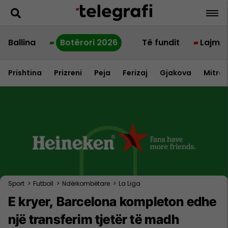
Ballina
Botërori 2026
Të fundit
Lajme
Prishtina
Prizreni
Peja
Ferizaj
Gjakova
Mitrov
Sport
>
Futboll
>
Ndërkombëtare
>
La Liga
E kryer, Barcelona kompleton edhe
një transferim tjetër të madh