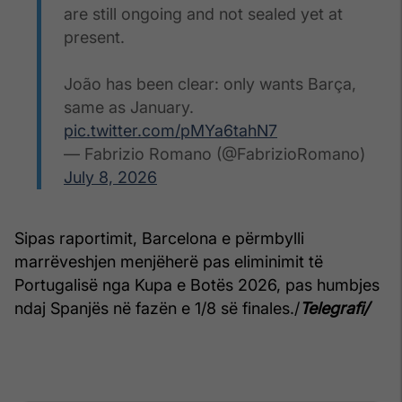
are still ongoing and not sealed yet at
present.
João has been clear: only wants Barça,
same as January.
pic.twitter.com/pMYa6tahN7
— Fabrizio Romano (@FabrizioRomano)
July 8, 2026
Sipas raportimit, Barcelona e përmbylli
marrëveshjen menjëherë pas eliminimit të
Portugalisë nga Kupa e Botës 2026, pas humbjes
ndaj Spanjës në fazën e 1/8 së finales./
Telegrafi/