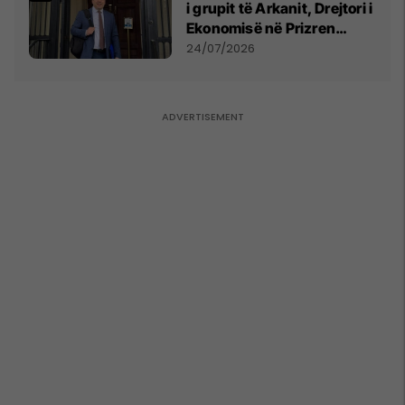
i grupit të Arkanit, Drejtori i
Ekonomisë në Prizren
mohon pretendimet
24/07/2026