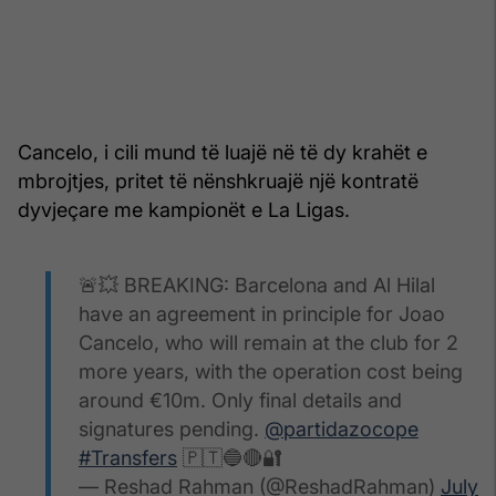
Cancelo, i cili mund të luajë në të dy krahët e
mbrojtjes, pritet të nënshkruajë një kontratë
dyvjeçare me kampionët e La Ligas.
🚨💥 BREAKING: Barcelona and Al Hilal
have an agreement in principle for Joao
Cancelo, who will remain at the club for 2
more years, with the operation cost being
around €10m. Only final details and
signatures pending.
@partidazocope
#Transfers
🇵🇹🔵🔴🔐
— Reshad Rahman (@ReshadRahman)
July