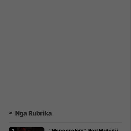
Nga Rubrika
"Merre ose lëre", Real Madridi i