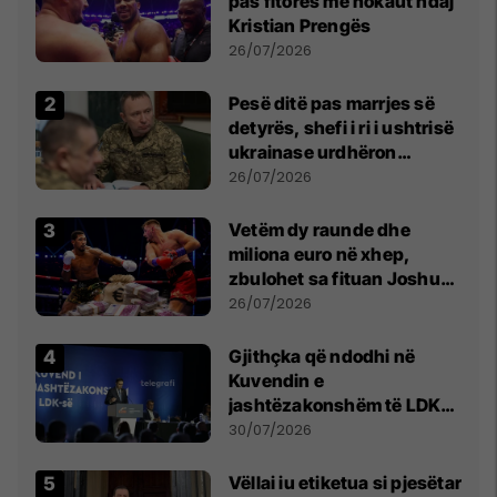
pas fitores me nokaut ndaj
Kristian Prengës
26/07/2026
Pesë ditë pas marrjes së
detyrës, shefi i ri i ushtrisë
ukrainase urdhëron
kontroll të madh
26/07/2026
Vetëm dy raunde dhe
miliona euro në xhep,
zbulohet sa fituan Joshua
e Prenga
26/07/2026
Gjithçka që ndodhi në
Kuvendin e
jashtëzakonshëm të LDK-
së
30/07/2026
Vëllai iu etiketua si pjesëtar