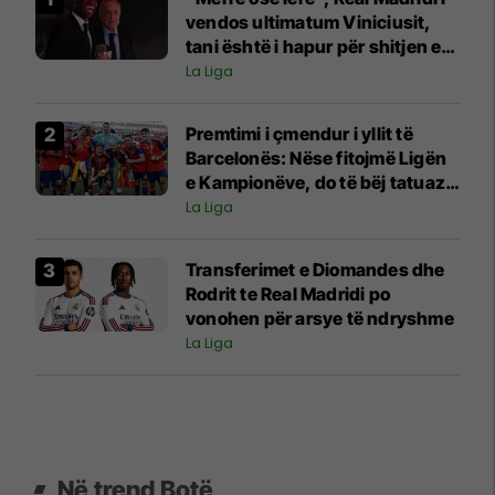
vendos ultimatum Viniciusit,
tani është i hapur për shitjen e
tij
La Liga
Premtimi i çmendur i yllit të
Barcelonës: Nëse fitojmë Ligën
e Kampionëve, do të bëj tatuazh
fytyrën e Flickut
La Liga
Transferimet e Diomandes dhe
Rodrit te Real Madridi po
vonohen për arsye të ndryshme
La Liga
Në trend Botë