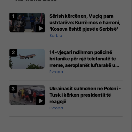
Sërish kërcënon, Vuçiq para
ushtarëve: Kurrë mos e harroni,
'Kosova është pjesë e Serbisë'
Serbia
14-vjeçari ndihmon policinë
britanike për një telefonatë të
rreme, aeroplanët luftarakë u
ngritën në ajër për të
Evropa
interceptuar fluturaken e Qatar
Airways që po shkonte drejt
Ukrainasit sulmohen në Poloni -
Mançesterit
Tusk i kërkon presidentit të
reagojë
Evropa