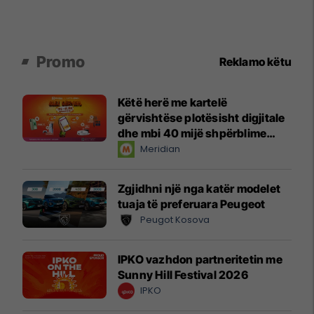
Promo
Reklamo këtu
Këtë herë me kartelë
gërvishtëse plotësisht digjitale
dhe mbi 40 mijë shpërblime
instant!
Meridian
Zgjidhni një nga katër modelet
tuaja të preferuara Peugeot
Peugot Kosova
IPKO vazhdon partneritetin me
Sunny Hill Festival 2026
IPKO