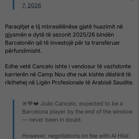
7, 2026
Paraqitjet e tij mbresëlënëse gjatë huazimit në
gjysmën e dytë të sezonit 2025/26 bindën
Barcelonën që të investojë për ta transferuar
përfundimisht.
Edhe vetë Cancelo ishte i vendosur të vazhdonte
karrierën në Camp Nou dhe nuk kishte dëshirë të
rikthehej në Ligën Profesionale të Arabisë Saudite.
🚨💙❤️ João Cancelo, expected to be a
Barcelona player by the end of the window
— never been in doubt.
However, negotiations on fee with Al Hilal