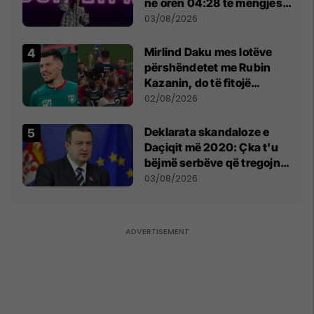
në orën 04:28 të mëngjesit
- dhe bota digjitale serbe
03/08/2026
shpall gjendjen e luftës
Mirlind Daku mes lotëve
përshëndetet me Rubin
Kazanin, do të fitojë
miliona te Spartak Moska
02/08/2026
​Deklarata skandaloze e
Daçiqit më 2020: Çka t'u
bëjmë serbëve që tregojnë
ku janë varrosur shqiptarët
03/08/2026
në Serbi