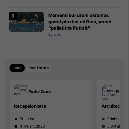
Momenti kur droni ukrainas
godet plazhin në Rusi, pranë
"pallatit të Putinit"
Evropa
Jobs
Real Estate
Padel Zone
Flex B
Recepsionist/e
Architect
Prishtine
Prishtinë
31 Gusht 2026
6 Shtator 2