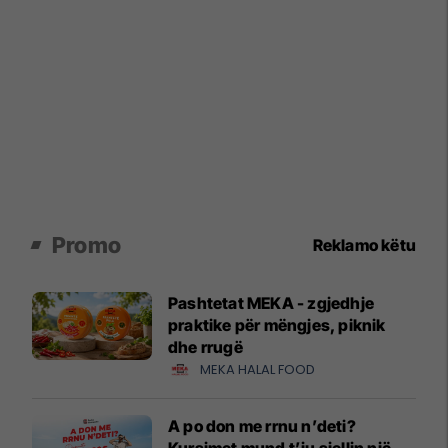
Promo
Reklamo këtu
Pashtetat MEKA - zgjedhje
praktike për mëngjes, piknik
dhe rrugë
MEKA HALAL FOOD
A po don me rrnu n’deti?