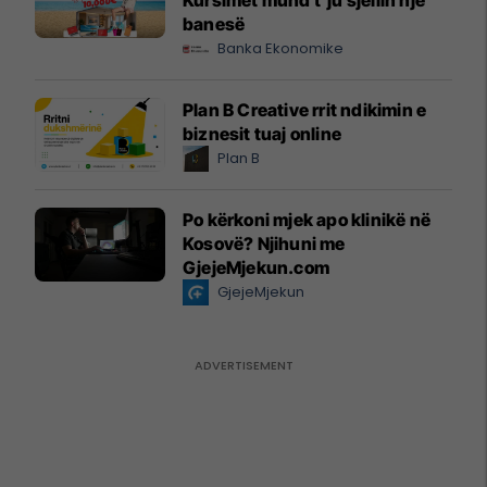
Kursimet mund t’ju sjellin një
banesë
Banka Ekonomike
Plan B Creative rrit ndikimin e
biznesit tuaj online
Plan B
Po kërkoni mjek apo klinikë në
Kosovë? Njihuni me
GjejeMjekun.com
GjejeMjekun