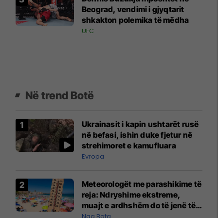
Beograd, vendimi i gjyqtarit
shkakton polemika të mëdha
UFC
Në trend Botë
Ukrainasit i kapin ushtarët rusë
në befasi, ishin duke fjetur në
strehimoret e kamufluara
Evropa
Meteorologët me parashikime të
reja: Ndryshime ekstreme,
muajt e ardhshëm do të jenë të
pazakontë
Nga Bota