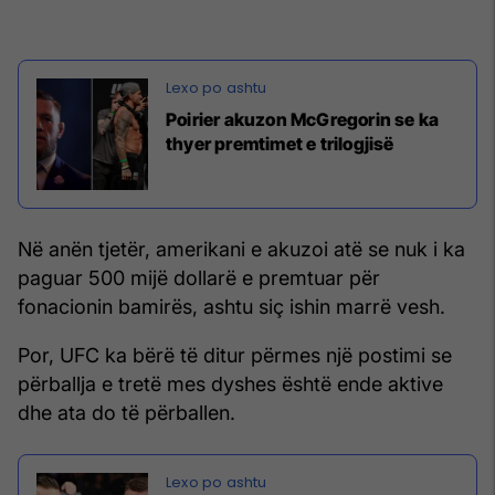
Poirier akuzon McGregorin se ka
thyer premtimet e trilogjisë
Në anën tjetër, amerikani e akuzoi atë se nuk i ka
paguar 500 mijë dollarë e premtuar për
fonacionin bamirës, ashtu siç ishin marrë vesh.
Por, UFC ka bërë të ditur përmes një postimi se
përballja e tretë mes dyshes është ende aktive
dhe ata do të përballen.