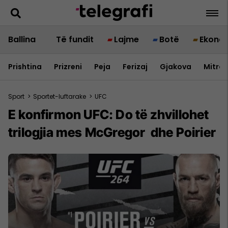
Ballina
Të fundit
Lajme
Botë
Ekono
Prishtina
Prizreni
Peja
Ferizaj
Gjakova
Mitrov
Sport
>
Sportet-luftarake
>
UFC
E konfirmon UFC: Do të zhvillohet
trilogjia mes McGregor dhe Poirier