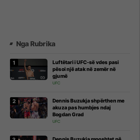
Nga Rubrika
Luftëtari i UFC-së vdes pasi
pësoi një atak në zemër në
gjumë
UFC
Dennis Buzukja shpërthen me
akuza pas humbjes ndaj
Bogdan Grad
UFC
Dennis Buzukja mposhtet në