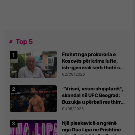
Top 5
Ftohet nga prokuroria e
Kosovës për krime lufte,
ish-gjenerali serb thotë se
dikush e tradhtoi në
02/08/2026
Beograd
“Vrisni, vrisni shqiptarët”,
skandal në UFC Beograd:
Buzukja u përball me thirrje
anti-shqiptare nga
01/08/2026
tribunat
Një pleskavicë e ngrënë
nga Dua Lipa në Prishtinë