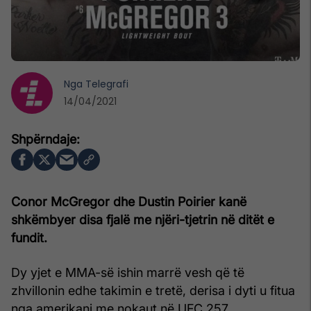
Nga
Telegrafi
14/04/2021
Conor McGregor dhe Dustin Poirier kanë
shkëmbyer disa fjalë me njëri-tjetrin në ditët e
fundit.
Dy yjet e MMA-së ishin marrë vesh që të
zhvillonin edhe takimin e tretë, derisa i dyti u fitua
nga amerikani me nokaut në UFC 257.