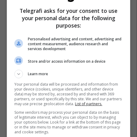
Telegrafi asks for your consent to use
your personal data for the following
purposes:
Personalised advertising and content, advertising and
content measurement, audience research and
services development
Store and/or access information on a device
Learn more
Your personal data will be processed and information from
your device (cookies, unique identifiers, and other device
data) may be stored by, accessed by and shared with 369
partners, or used specifically by this site. We and our partners
may use precise geolocation data.
List of partners.
Some vendors may process your personal data on the basis
of legitimate interest, which you can object to by managing
your options below. Look for a link at the bottom of this page
or in the site menu to manage or withdraw consent in privacy
and cookie settings.
Conor Mcgregor
Dustin Poirier
Ufc
Mma