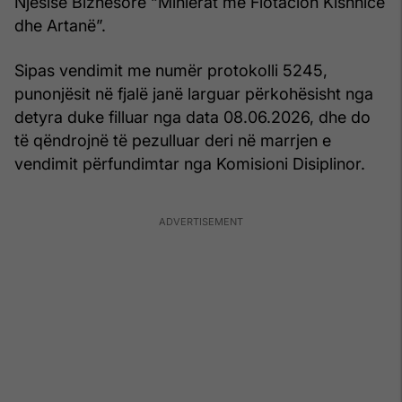
Njësisë Biznesore “Minierat me Flotacion Kishnicë
dhe Artanë”.
Sipas vendimit me numër protokolli 5245,
punonjësit në fjalë janë larguar përkohësisht nga
detyra duke filluar nga data 08.06.2026, dhe do
të qëndrojnë të pezulluar deri në marrjen e
vendimit përfundimtar nga Komisioni Disiplinor.