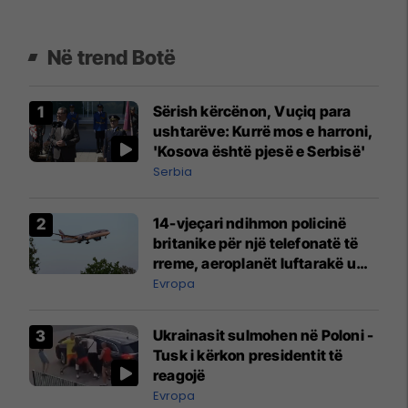
Në trend Botë
Sërish kërcënon, Vuçiq para
ushtarëve: Kurrë mos e harroni,
'Kosova është pjesë e Serbisë'
Serbia
14-vjeçari ndihmon policinë
britanike për një telefonatë të
rreme, aeroplanët luftarakë u
ngritën në ajër për të
Evropa
interceptuar fluturaken e Qatar
Airways që po shkonte drejt
Ukrainasit sulmohen në Poloni -
Mançesterit
Tusk i kërkon presidentit të
reagojë
Evropa