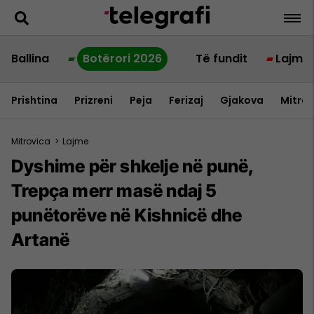
Ballina
Botërori 2026
Të fundit
Lajme
Prishtina
Prizreni
Peja
Ferizaj
Gjakova
Mitrov
Mitrovica
>
Lajme
Dyshime për shkelje në punë,
Trepça merr masë ndaj 5
punëtorëve në Kishnicë dhe
Artanë