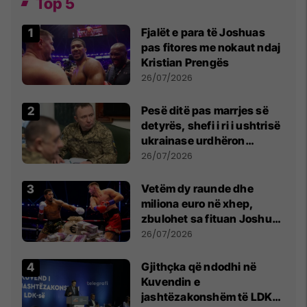
Top 5
Fjalët e para të Joshuas
pas fitores me nokaut ndaj
Kristian Prengës
26/07/2026
Pesë ditë pas marrjes së
detyrës, shefi i ri i ushtrisë
ukrainase urdhëron
kontroll të madh
26/07/2026
Vetëm dy raunde dhe
miliona euro në xhep,
zbulohet sa fituan Joshua
e Prenga
26/07/2026
Gjithçka që ndodhi në
Kuvendin e
jashtëzakonshëm të LDK-