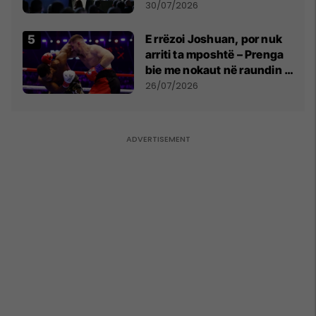
së
30/07/2026
E rrëzoi Joshuan, por nuk
arriti ta mposhtë – Prenga
bie me nokaut në raundin e
dytë
26/07/2026