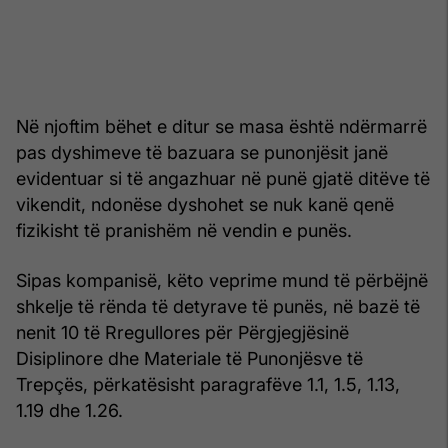
Në njoftim bëhet e ditur se masa është ndërmarrë
pas dyshimeve të bazuara se punonjësit janë
evidentuar si të angazhuar në punë gjatë ditëve të
vikendit, ndonëse dyshohet se nuk kanë qenë
fizikisht të pranishëm në vendin e punës.
Sipas kompanisë, këto veprime mund të përbëjnë
shkelje të rënda të detyrave të punës, në bazë të
nenit 10 të Rregullores për Përgjegjësinë
Disiplinore dhe Materiale të Punonjësve të
Trepçës, përkatësisht paragrafëve 1.1, 1.5, 1.13,
1.19 dhe 1.26.