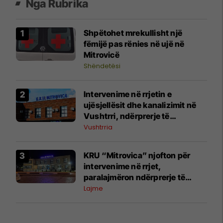
Nga Rubrika
Shpëtohet mrekullisht një
fëmijë pas rënies në ujë në
Mitrovicë
Shëndetësi
Intervenime në rrjetin e
ujësjellësit dhe kanalizimit në
Vushtrri, ndërprerje të
furnizimit me ujë
Vushtrria
KRU “Mitrovica” njofton për
intervenime në rrjet,
paralajmëron ndërprerje të
përkohshme të ujit
Lajme