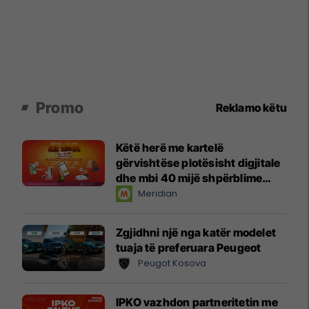
Promo
Reklamo këtu
Këtë herë me kartelë
gërvishtëse plotësisht digjitale
dhe mbi 40 mijë shpërblime
instant!
Meridian
Zgjidhni një nga katër modelet
tuaja të preferuara Peugeot
Peugot Kosova
IPKO vazhdon partneritetin me